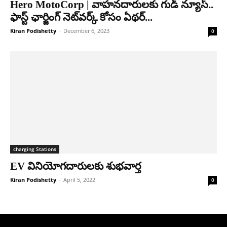
Hero MotoCorp | వాహనదారులకు గుడ్ న్యూస్..
ఫాస్ట్ ఛార్జింగ్ నెట్‌వర్క్ కోసం ఏథర్...
Kiran Podishetty
-
December 6, 2023
0
charging Stations
EV వినియోగ‌దారుల‌కు శుభ‌వార్త‌
Kiran Podishetty
-
April 5, 2022
0