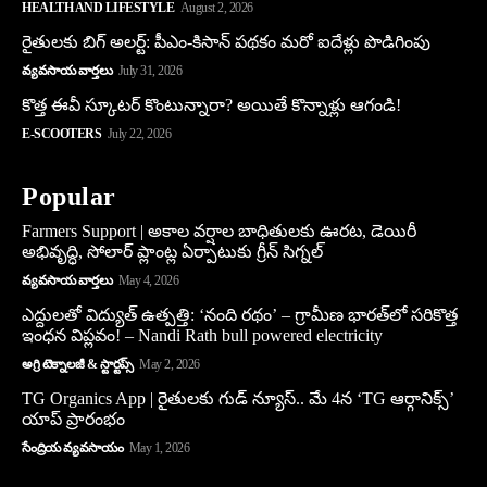
HEALTH AND LIFESTYLE
August 2, 2026
రైతులకు బిగ్ అలర్ట్: పీఎం-కిసాన్ పథకం మరో ఐదేళ్లు పొడిగింపు
వ్యవసాయ వార్తలు
July 31, 2026
కొత్త ఈవీ స్కూట‌ర్ కొంటున్నారా? అయితే కొన్నాళ్లు ఆగండి!
E-SCOOTERS
July 22, 2026
Popular
Farmers Support | అకాల వర్షాల బాధితులకు ఊరట, డెయిరీ
అభివృద్ధి, సోలార్ ప్లాంట్ల ఏర్పాటుకు గ్రీన్‌ సిగ్నల్
వ్యవసాయ వార్తలు
May 4, 2026
ఎద్దులతో విద్యుత్ ఉత్పత్తి: ‘నంది రథం’ – గ్రామీణ భారత్‌లో సరికొత్త
ఇంధన విప్లవం! – Nandi Rath bull powered electricity
అగ్రి టెక్నాలజీ & స్టార్టప్స్
May 2, 2026
TG Organics App | రైతులకు గుడ్ న్యూస్.. మే 4న ‘TG ఆర్గానిక్స్’
యాప్ ప్రారంభం
సేంద్రియ వ్యవసాయం
May 1, 2026