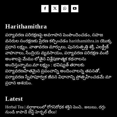
Harithamithra
పర్యావరణ పరిరక్షణపై అవగాహన పెంపొందించడం, సహజ
వనరుల సంరక్షణకు ప్రేరణ కల్పించడం harithamithra.in యొక్క
ప్రధాన లక్ష్యం. వాతావరణ మార్పులు, పునరుత్పత్తి శక్తి, ఎలక్ట్రిక్
వాహనాలు, సేంద్రియ వ్యవసాయం, పర్యావరణ పరిరక్షణ వంటి
అంశాలపై మేము లోతైన విశ్లేషణాత్మక కథనాలను
అందిస్తున్నాము.మా లక్ష్యం : భవిష్యత్ తరాలకు
పర్యావరణహితమైన ప్రపంచాన్ని అందించాలన్న తపనతో,
పర్యావరణ స్నేహపూర్వక జీవన విధానాన్ని ప్రోత్సహించడమే మా
ప్రధాన ఆశయం.
Latest
Herbal Tea | వర్షాకాలంలో రోగనిరోధక శక్తిని పెంచి.. జలుబు, దగ్గు
నుండి కాపాడే బెస్ట్ హెర్బల్ టీలు!