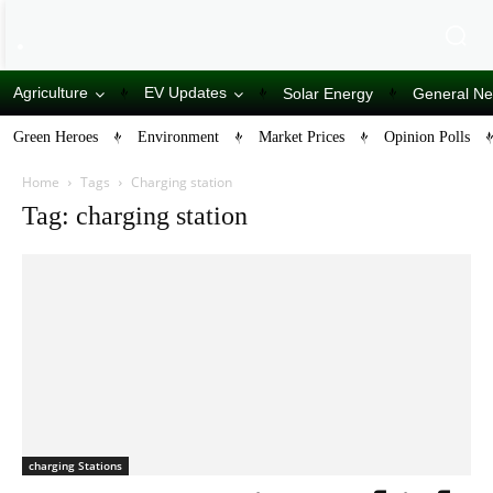
Agriculture
EV Updates
Solar Energy
General N
Green Heroes
Environment
Market Prices
Opinion Polls
Home
Tags
Charging station
Tag: charging station
charging Stations