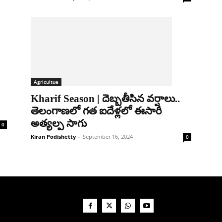
Agricultue
Kharif Season | దెబ్బ‌తీసిన వ‌ర్షాలు..
తెలంగాణలో గత ఐదేళ్లలో ఈసారి
అత్యల్ప సాగు
0
Kiran Podishetty
-
September 16, 2024
0