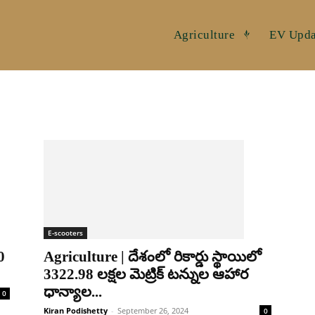
Agriculture
EV Upda
E-scooters
0
Agriculture | దేశంలో రికార్డు స్థాయిలో
3322.98 లక్షల మెట్రిక్ టన్నుల ఆహార
ధాన్యాల...
0
Kiran Podishetty
-
September 26, 2024
0