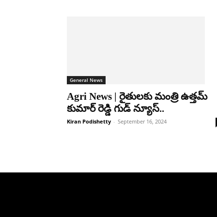
General News
Agri News | రైతులకు మంత్రి ఉత్తమ్
కుమార్ రెడ్డి గుడ్ న్యూస్..
Kiran Podishetty
-
September 16, 2024