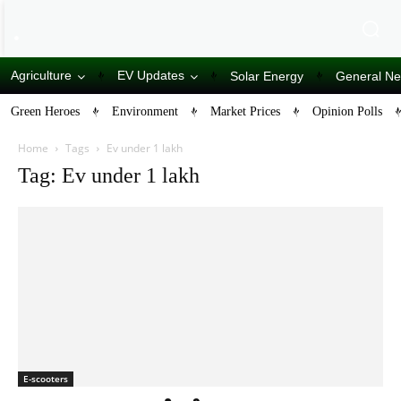
Agriculture
EV Updates
Solar Energy
General N
Green Heroes
Environment
Market Prices
Opinion Polls
Home
Tags
Ev under 1 lakh
Tag: Ev under 1 lakh
E-scooters