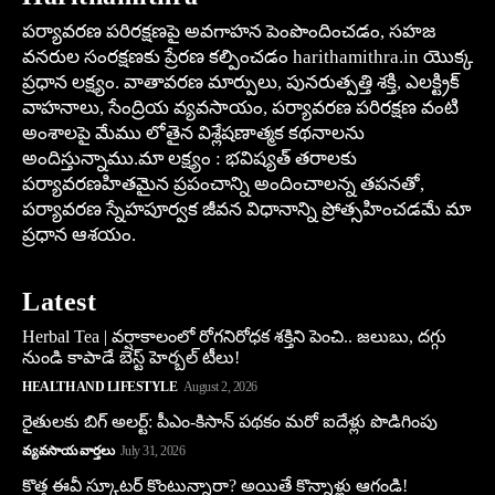
పర్యావరణ పరిరక్షణపై అవగాహన పెంపొందించడం, సహజ
వనరుల సంరక్షణకు ప్రేరణ కల్పించడం harithamithra.in యొక్క
ప్రధాన లక్ష్యం. వాతావరణ మార్పులు, పునరుత్పత్తి శక్తి, ఎలక్ట్రిక్
వాహనాలు, సేంద్రియ వ్యవసాయం, పర్యావరణ పరిరక్షణ వంటి
అంశాలపై మేము లోతైన విశ్లేషణాత్మక కథనాలను
అందిస్తున్నాము.మా లక్ష్యం : భవిష్యత్ తరాలకు
పర్యావరణహితమైన ప్రపంచాన్ని అందించాలన్న తపనతో,
పర్యావరణ స్నేహపూర్వక జీవన విధానాన్ని ప్రోత్సహించడమే మా
ప్రధాన ఆశయం.
Latest
Herbal Tea | వర్షాకాలంలో రోగనిరోధక శక్తిని పెంచి.. జలుబు, దగ్గు
నుండి కాపాడే బెస్ట్ హెర్బల్ టీలు!
HEALTH AND LIFESTYLE
August 2, 2026
రైతులకు బిగ్ అలర్ట్: పీఎం-కిసాన్ పథకం మరో ఐదేళ్లు పొడిగింపు
వ్యవసాయ వార్తలు
July 31, 2026
కొత్త ఈవీ స్కూట‌ర్ కొంటున్నారా? అయితే కొన్నాళ్లు ఆగండి!