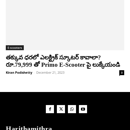
E-scooters
తక్కువ ధరలో ఎలక్ట్రిక్ స్కూటర్ కావాలా?
రూ.79,999 తో Primo E-Scooter పై లుక్కేయండి
Kiran Podishetty
-
December 21, 2023
0
Harithamithra