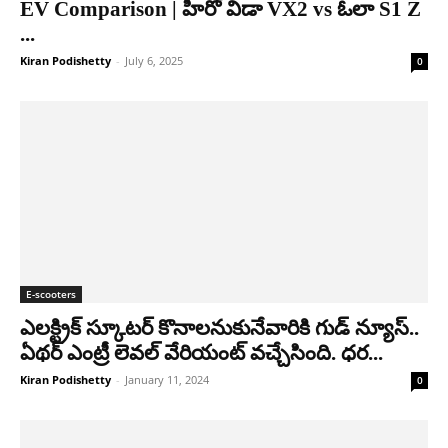
EV Comparison | హీరో విడా VX2 vs ఓలా S1 Z
...
Kiran Podishetty
-
July 6, 2025
0
E-scooters
ఎలక్ట్రిక్ స్కూటర్ కొనాలనుకునేవారికి గుడ్ న్యూస్..
ఏథర్ ఎంట్రీ లెవల్ వేరియంట్ వచ్చేసింది. ధర...
Kiran Podishetty
-
January 11, 2024
0