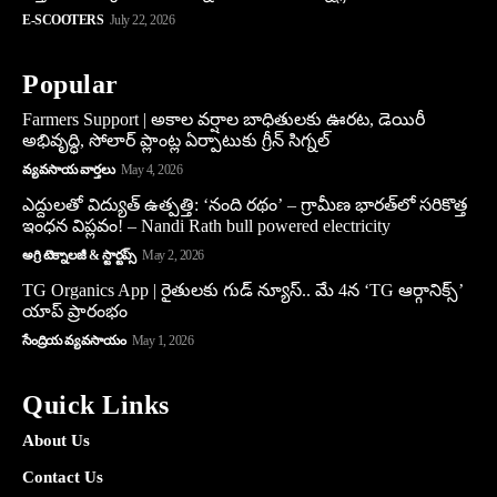
E-SCOOTERS
July 22, 2026
Popular
Farmers Support | అకాల వర్షాల బాధితులకు ఊరట, డెయిరీ
అభివృద్ధి, సోలార్ ప్లాంట్ల ఏర్పాటుకు గ్రీన్‌ సిగ్నల్
వ్యవసాయ వార్తలు
May 4, 2026
ఎద్దులతో విద్యుత్ ఉత్పత్తి: ‘నంది రథం’ – గ్రామీణ భారత్‌లో సరికొత్త
ఇంధన విప్లవం! – Nandi Rath bull powered electricity
అగ్రి టెక్నాలజీ & స్టార్టప్స్
May 2, 2026
TG Organics App | రైతులకు గుడ్ న్యూస్.. మే 4న ‘TG ఆర్గానిక్స్’
యాప్ ప్రారంభం
సేంద్రియ వ్యవసాయం
May 1, 2026
Quick Links
About Us
Contact Us