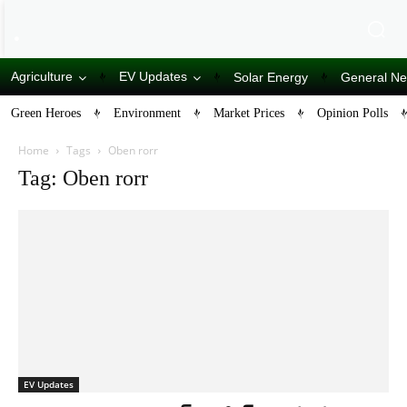
Agriculture
EV Updates
Solar Energy
General N
Green Heroes
Environment
Market Prices
Opinion Polls
Home
Tags
Oben rorr
Tag: Oben rorr
EV Updates