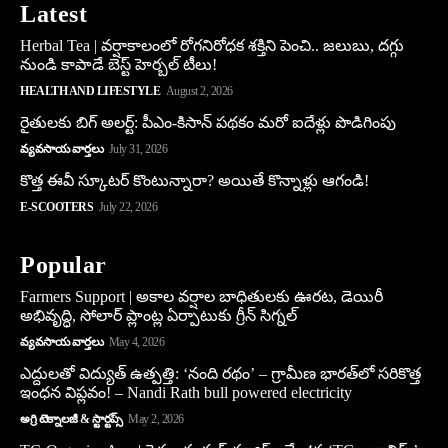
Latest
Herbal Tea | వర్షాకాలంలో రోగనిరోధక శక్తిని పెంచి.. జలుబు, దగ్గు
నుండి కాపాడే బెస్ట్ హెర్బల్ టీలు!
HEALTH AND LIFESTYLE
August 2, 2026
రైతులకు బిగ్ అలర్ట్: పీఎం-కిసాన్ పథకం మరో ఐదేళ్లు పొడిగింపు
వ్యవసాయ వార్తలు
July 31, 2026
కొత్త ఈవీ స్కూట‌ర్ కొంటున్నారా? అయితే కొన్నాళ్లు ఆగండి!
E-SCOOTERS
July 22, 2026
Popular
Farmers Support | అకాల వర్షాల బాధితులకు ఊరట, డెయిరీ
అభివృద్ధి, సోలార్ ప్లాంట్ల ఏర్పాటుకు గ్రీన్‌ సిగ్నల్
వ్యవసాయ వార్తలు
May 4, 2026
ఎద్దులతో విద్యుత్ ఉత్పత్తి: ‘నంది రథం’ – గ్రామీణ భారత్‌లో సరికొత్త
ఇంధన విప్లవం! – Nandi Rath bull powered electricity
అగ్రి టెక్నాలజీ & స్టార్టప్స్
May 2, 2026