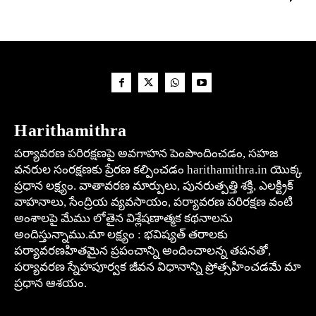
Harithamithra
పర్యావరణ పరిరక్షణపై అవగాహన పెంపొందించడం, సహజ
వనరుల సంరక్షణకు ప్రేరణ కల్పించడం harithamithra.in యొక్క
ప్రధాన లక్ష్యం. వాతావరణ మార్పులు, పునరుత్పత్తి శక్తి, ఎలక్ట్రిక్
వాహనాలు, సేంద్రియ వ్యవసాయం, పర్యావరణ పరిరక్షణ వంటి
అంశాలపై మేము లోతైన విశ్లేషణాత్మక కథనాలను
అందిస్తున్నాము.మా లక్ష్యం : భవిష్యత్ తరాలకు
పర్యావరణహితమైన ప్రపంచాన్ని అందించాలన్న తపనతో,
పర్యావరణ స్నేహపూర్వక జీవన విధానాన్ని ప్రోత్సహించడమే మా
ప్రధాన ఆశయం.