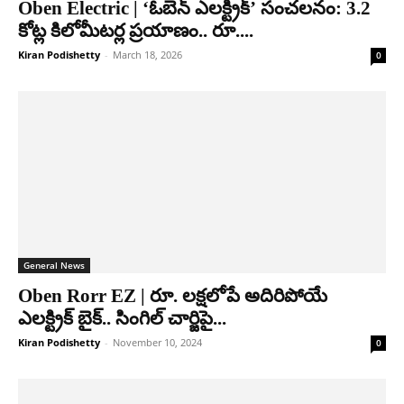
Oben Electric | ‘ఓబెన్ ఎలక్ట్రిక్’ సంచలనం: 3.2
కోట్ల కిలోమీటర్ల ప్రయాణం.. రూ....
Kiran Podishetty
-
March 18, 2026
0
General News
Oben Rorr EZ | రూ. లక్షలోపే అదిరిపోయే
ఎలక్ట్రిక్ బైక్.. సింగిల్ చార్జిపై...
Kiran Podishetty
-
November 10, 2024
0