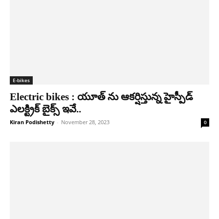
E-bikes
Electric bikes : యూత్ ను ఆకర్షిస్తున్న హైస్పీడ్
ఎలక్ట్రిక్ బైక్స్ ఇవే..
Kiran Podishetty
-
November 28, 2023
0