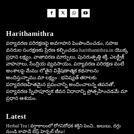
Harithamithra
పర్యావరణ పరిరక్షణపై అవగాహన పెంపొందించడం, సహజ
వనరుల సంరక్షణకు ప్రేరణ కల్పించడం harithamithra.in యొక్క
ప్రధాన లక్ష్యం. వాతావరణ మార్పులు, పునరుత్పత్తి శక్తి, ఎలక్ట్రిక్
వాహనాలు, సేంద్రియ వ్యవసాయం, పర్యావరణ పరిరక్షణ వంటి
అంశాలపై మేము లోతైన విశ్లేషణాత్మక కథనాలను
అందిస్తున్నాము.మా లక్ష్యం : భవిష్యత్ తరాలకు
పర్యావరణహితమైన ప్రపంచాన్ని అందించాలన్న తపనతో,
పర్యావరణ స్నేహపూర్వక జీవన విధానాన్ని ప్రోత్సహించడమే మా
ప్రధాన ఆశయం.
Latest
Herbal Tea | వర్షాకాలంలో రోగనిరోధక శక్తిని పెంచి.. జలుబు, దగ్గు
నుండి కాపాడే బెస్ట్ హెర్బల్ టీలు!