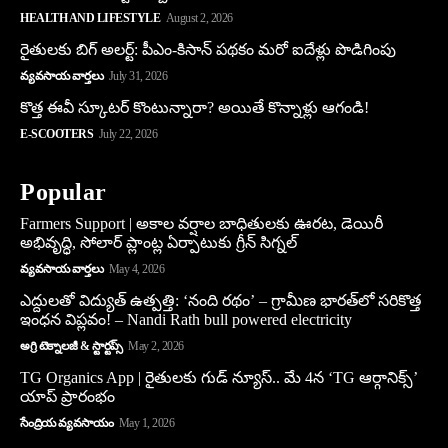
HEALTH AND LIFESTYLE
August 2, 2026
రైతులకు బిగ్ అలర్ట్: పీఎం-కిసాన్ పథకం మరో ఐదేళ్లు పొడిగింపు
వ్యవసాయ వార్తలు
July 31, 2026
కొత్త ఈవీ స్కూట‌ర్ కొంటున్నారా? అయితే కొన్నాళ్లు ఆగండి!
E-SCOOTERS
July 22, 2026
Popular
Farmers Support | అకాల వర్షాల బాధితులకు ఊరట, డెయిరీ
అభివృద్ధి, సోలార్ ప్లాంట్ల ఏర్పాటుకు గ్రీన్‌ సిగ్నల్
వ్యవసాయ వార్తలు
May 4, 2026
ఎద్దులతో విద్యుత్ ఉత్పత్తి: ‘నంది రథం’ – గ్రామీణ భారత్‌లో సరికొత్త
ఇంధన విప్లవం! – Nandi Rath bull powered electricity
అగ్రి టెక్నాలజీ & స్టార్టప్స్
May 2, 2026
TG Organics App | రైతులకు గుడ్ న్యూస్.. మే 4న ‘TG ఆర్గానిక్స్’
యాప్ ప్రారంభం
సేంద్రియ వ్యవసాయం
May 1, 2026