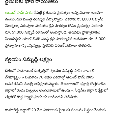
రైతులకు భారీ రాయితీలు
ఆయిల్ పామ్ సాగు
చేపట్టే రైతులకు ప్రభుత్వం అన్ని విధాలా అండగా
ఉంటుందని మంత్రి తుమ్మల పేర్కొన్నారు. ఎకరాకు ₹51,000 సబ్సిడీ:
మొక్కలు, ఎరువులు మరియు డ్రిప్ సౌకర్యం కోసం ప్రభుత్వం ఎకరాకు
రూ. 51,000 సబ్సిడీ రూపంలో అందిస్తోంది. అదనపు ప్రోత్సాహకం:
హిందుస్థాన్ యూనిలీవర్ సంస్థ డ్రిప్ సౌకర్యానికి అదనంగా రూ. 5,000
ప్రోత్సాహకాన్ని ఇస్తున్నట్లు ప్రతినిధి వరుణ్ మెహతా తెలిపారు.
స్వయం సమృద్ధి లక్ష్యం
దేశంలో పామాయిల్ ఉత్పత్తిలో స్వయం సమృద్ధి సాధించాలంటే
దేశవ్యాప్తంగా సుమారు 70 లక్షల ఎకరాల్లో ఆయిల్ పామ్ సాగు
అవసరమని మంత్రి అభిప్రాయపడ్డారు. తెలంగాణలో భద్రాద్రి కొత్తగూడెం
జిల్లాలో రెండు మిల్లులు అందుబాటులో ఉండగా, సిద్దిపేట జిల్లా నర్మేట్టలో
త్వరలో కొత్త ఫ్యాక్టరీ ప్రారంభం కానుందని తెలిపారు.
కామారెడ్డి జిల్లాలో 20 వేల ఎకరాలకు పైగా ఈ పంటను విస్తరించేందుకు