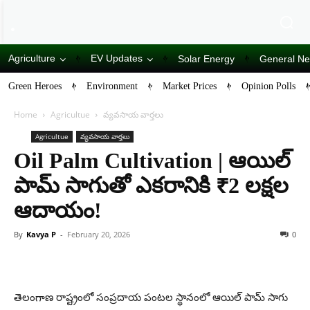
Agriculture
EV Updates
Solar Energy
General N
Green Heroes
Environment
Market Prices
Opinion Polls
Home
Agricultue
వ్యవసాయ వార్తలు
Agricultue
వ్యవసాయ వార్తలు
Oil Palm Cultivation | ఆయిల్
పామ్ సాగుతో ఎకరానికి ₹2 లక్షల
ఆదాయం!
By
Kavya P
-
February 20, 2026
0
తెలంగాణ రాష్ట్రంలో సంప్రదాయ పంటల స్థానంలో ఆయిల్ పామ్ సాగు