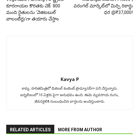
కూరగాయల కొరతకు చెక్: 800
వరంగల్ మార్కెట్‌లో మిర్చి రికార్డు
మంది రైతులను ‘వెజిటబుల్
ధర @₹37,000!
వాలంటీర్లు’గా తయారు చేస్తాం
Kavya P
కావ్య‌. హ‌రిత‌మిత్ర‌లో డిజిటల్ కంటెంట్ ప్రొడ్యూసర్‌గా పని చేస్తున్నారు.
జ‌ర్న‌లిజంలో 16 ఏళ్ల‌కు పైగా అనుభ‌వం ఉంది. ఈమె వ్య‌వ‌సాయ రంగం,
జీవ‌న‌శైలికి సంబంధించిన వార్త‌ల‌ను అందిస్తుంటారు.
RELATED ARTICLES
MORE FROM AUTHOR