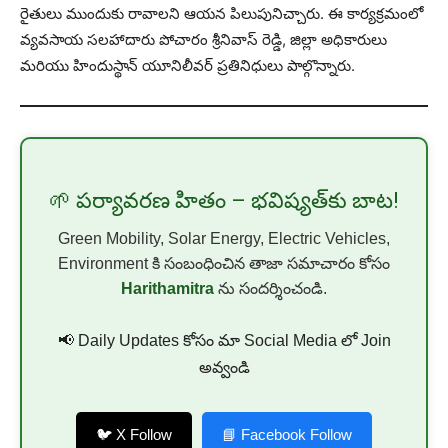
రైతులు ముందుకు రావాలని ఆయన పిలుపునిచ్చారు. ఈ కార్యక్రమంలో
వ్యవసాయ సలహాదారు పోచారం శ్రీనివాస్ రెడ్డి, జిల్లా అధికారులు
మరియు హిందుస్థాన్ యూనిలీవర్ ప్రతినిధులు పాల్గొన్నారు.
🌱 పర్యావరణ హితం – భవిష్యత్‌కు బాట!
Green Mobility, Solar Energy, Electric Vehicles,
Environment కి సంబంధించిన తాజా సమాచారం కోసం
Harithamitra
ను సందర్శించండి.
📢 Daily Updates కోసం మా Social Media లో Join
అవ్వండి
🐦 X Follow
📘 Facebook Follow