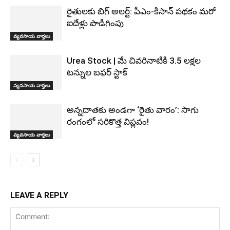
రైతులకు బిగ్ అలర్ట్: పీఎం-కిసాన్ పథకం మరో
ఐదేళ్లు పొడిగింపు
వ్యవసాయ వార్తలు
Urea Stock | మే చివరినాటికి 3.5 లక్షల
టన్నుల బఫర్ స్టాక్
వ్యవసాయ వార్తలు
అన్నదాతకు అండగా ‘రైతు వారం’: సాగు
రంగంలో సరికొత్త విప్లవం!
వ్యవసాయ వార్తలు
LEAVE A REPLY