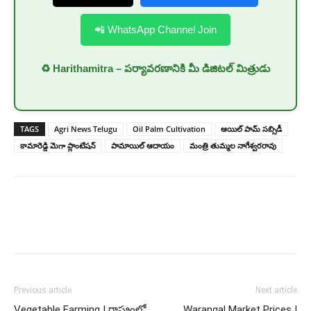
📲 WhatsApp Channel Join
♻️ Harithamitra – పర్యావరణానికి మీ డిజిటల్ మిత్రుడు
TAGS
Agri News Telugu
Oil Palm Cultivation
ఆయిల్ పామ్ సబ్సిడీ
కామారెడ్డి మెగా ప్లాంటేషన్
పామాయిల్ ఆదాయం
మంత్రి తుమ్మల నాగేశ్వరరావు
Previous article
Next article
Vegetable Farming | రాష్ట్రంలో
Warangal Market Prices |