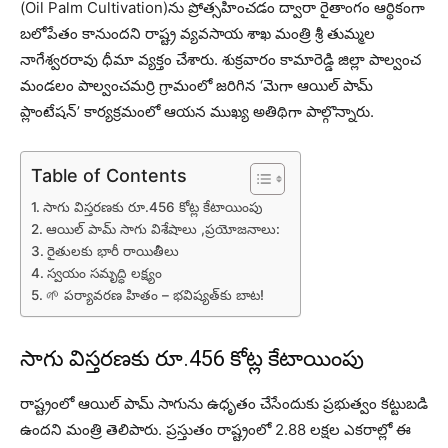
(Oil Palm Cultivation)ను ప్రోత్సహించడం ద్వారా రైతాంగం ఆర్థికంగా
బలోపేతం కానుందని రాష్ట్ర వ్యవసాయ శాఖ మంత్రి శ్రీ తుమ్మల
నాగేశ్వరరావు ధీమా వ్యక్తం చేశారు. శుక్రవారం కామారెడ్డి జిల్లా పాల్వంచ
మండలం పాల్వంచమర్రి గ్రామంలో జరిగిన ‘మెగా ఆయిల్ పామ్
ప్లాంటేషన్’ కార్యక్రమంలో ఆయన ముఖ్య అతిథిగా పాల్గొన్నారు.
Table of Contents
సాగు విస్తరణకు రూ.456 కోట్ల కేటాయింపు
ఆయిల్ పామ్ సాగు విశేషాలు ,ప్రయోజనాలు:
రైతులకు భారీ రాయితీలు
స్వయం సమృద్ధి లక్ష్యం
🌱 పర్యావరణ హితం – భవిష్యత్‌కు బాట!
సాగు విస్తరణకు రూ.456 కోట్ల కేటాయింపు
రాష్ట్రంలో ఆయిల్ పామ్ సాగును ఉధృతం చేసేందుకు ప్రభుత్వం కట్టుబడి
ఉందని మంత్రి తెలిపారు. ప్రస్తుతం రాష్ట్రంలో 2.88 లక్షల ఎకరాల్లో ఈ