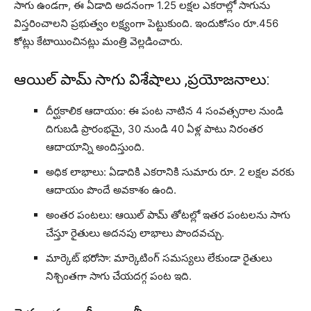
సాగు ఉండగా, ఈ ఏడాది అదనంగా 1.25 లక్షల ఎకరాల్లో సాగును
విస్తరించాలని ప్రభుత్వం లక్ష్యంగా పెట్టుకుంది. ఇందుకోసం రూ.456
కోట్లు కేటాయించినట్లు మంత్రి వెల్లడించారు.
ఆయిల్ పామ్ సాగు విశేషాలు ,ప్రయోజనాలు:
దీర్ఘకాలిక ఆదాయం: ఈ పంట నాటిన 4 సంవత్సరాల నుండి
దిగుబడి ప్రారంభమై, 30 నుండి 40 ఏళ్ల పాటు నిరంతర
ఆదాయాన్ని అందిస్తుంది.
అధిక లాభాలు: ఏడాదికి ఎకరానికి సుమారు రూ. 2 లక్షల వరకు
ఆదాయం పొందే అవకాశం ఉంది.
అంతర పంటలు: ఆయిల్ పామ్ తోటల్లో ఇతర పంటలను సాగు
చేస్తూ రైతులు అదనపు లాభాలు పొందవచ్చు.
మార్కెట్ భరోసా: మార్కెటింగ్ సమస్యలు లేకుండా రైతులు
నిశ్చింతగా సాగు చేయదగ్గ పంట ఇది.