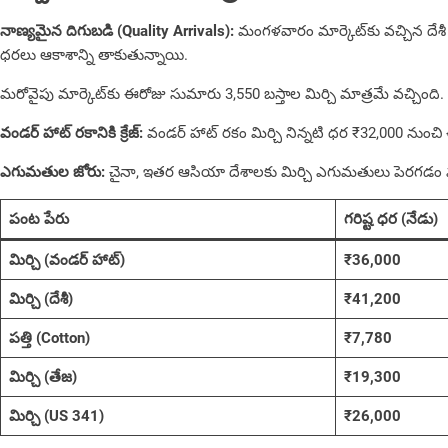
నాణ్యమైన దిగుబడి (Quality Arrivals):
మంగ‌ళ‌వారం మార్కెట్‌కు వచ్చిన దేశ
ధరలు ఆకాశాన్ని తాకుతున్నాయి.
మ‌రోవైపు మార్కెట్‌కు ఈరోజు సుమారు 3,550 బస్తాల మిర్చి మాత్రమే వచ్చింద
వండర్ హాట్ రకానికి క్రేజ్:
వండర్ హాట్ రకం మిర్చి నిన్నటి ధర ₹32,000 నుంచి 
ఎగుమతుల జోరు:
చైనా, ఇతర ఆసియా దేశాలకు మిర్చి ఎగుమతులు పెరగడం వల్ల 
పంట పేరు
గరిష్ట ధర (నేడు)
మిర్చి (వండర్ హాట్)
₹36,000
మిర్చి (దేశీ)
₹41,200
పత్తి (Cotton)
₹7,780
మిర్చి (తేజ)
₹19,300
మిర్చి (US 341)
₹26,000