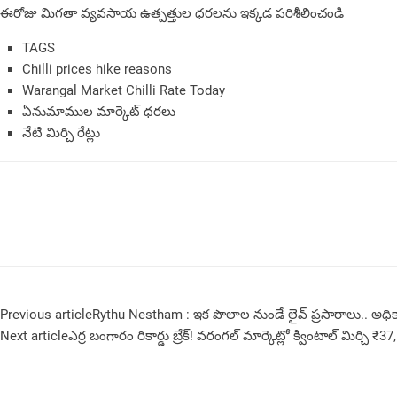
ఈరోజు మిగతా వ్యవసాయ ఉత్పత్తుల ధరలను ఇక్కడ పరిశీలించండి
TAGS
Chilli prices hike reasons
Warangal Market Chilli Rate Today
ఏనుమాముల మార్కెట్ ధరలు
నేటి మిర్చి రేట్లు
Previous article
Rythu Nestham : ఇక పొలాల నుండే లైవ్ ప్రసారాలు.. అధి
Next article
ఎర్ర బంగారం రికార్డు బ్రేక్! వరంగల్ మార్కెట్లో క్వింటాల్ మిర్చి ₹37