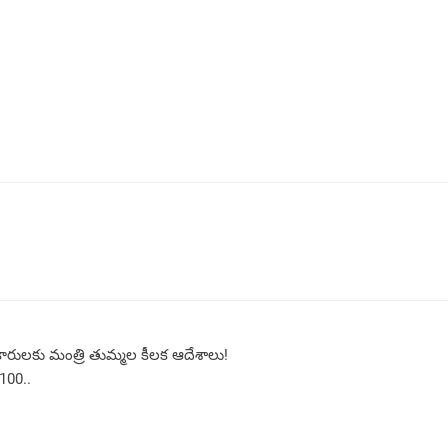
కారులకు మంత్రి తుమ్మల కీలక ఆదేశాలు!
,100..