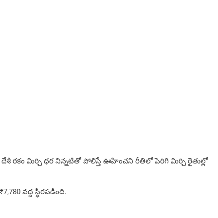
 మిర్చి ధర నిన్నటితో పోలిస్తే ఊహించని రీతిలో పెరిగి మిర్చి రైతుల్లో
7,780 వద్ద స్థిరపడింది.