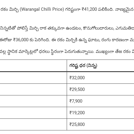
ీ రకం మిర్చి (Warangal Chilli Price) గరిష్టంగా ₹41,200 పలికింది. నాణ్యమ
ి. నిన్నటితో పోలిస్తే మిర్చి రాక‌ తక్కువగా ఉండటం, కొనుగోలుదారులు, ఎగుమ
ఈరోజు ₹36,000 కు పెరిగింది. ఈ రకం మిర్చికి ఉన్న ఘాటు, రంగు కారణంగా మస
స్థానిక మార్కెట్లలో ధరలు స్థిరంగా పెరుగుతున్నాయి. ముఖ్యంగా తేజ రకం మిర
గరిష్ట ధర (నిన్న)
₹32,000
₹29,500
₹7,900
₹19,200
₹25,800