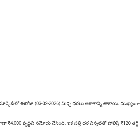
‌లో ఈరోజు (03-02-2026) మిర్చి ధరలు ఆకాశాన్ని తాకాయి. ముఖ్యంగా దేశీ రకం
 ₹4,000 వృద్ధిని నమోదు చేసింది. ఇక పత్తి ధర నిన్నటితో పోలిస్తే ₹120 తగ్గి ₹