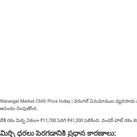
Warangal Market Chilli Price today | వరంగల్ ఏనుమాముల వ్యవసాయ మార్కెట్
ఆనందం నింపుతోంది.
దేశీ రకం మిర్చి ఏకంగా ₹11,700 పెరిగి ₹41,200 పలికింది. వండర్ హాట్ రకం కూడా
మిర్చి ధరలు పెరగడానికి ప్రధాన కారణాలు: