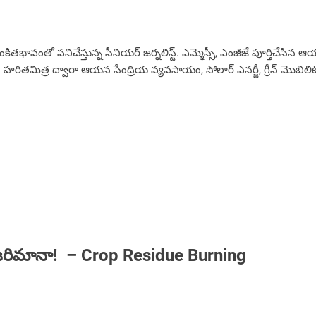
ంకితభావంతో పనిచేస్తున్న సీనియ‌ర్‌ జర్నలిస్ట్. ఎమ్మెస్సీ, ఎంజీజే పూర్తిచే
ారు. హరితమిత్ర ద్వారా ఆయన సేంద్రియ వ్యవసాయం, సోలార్ ఎనర్జీ, గ్రీన్ మొబిలిటీ 
రిమానా! ‌‌ – Crop Residue Burning