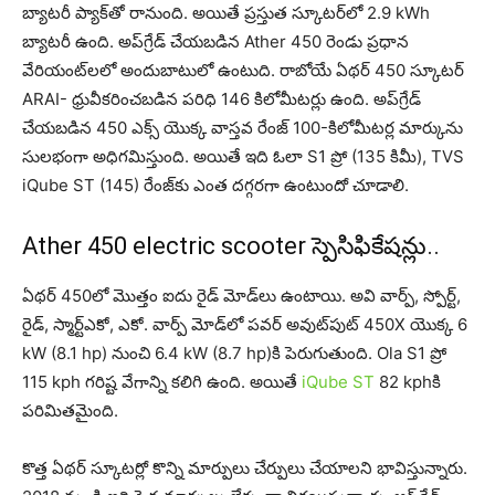
బ్యాటరీ ప్యాక్‌తో రానుంది. అయితే ప్రస్తుత స్కూటర్‌లో 2.9 kWh
బ్యాటరీ ఉంది. అప్‌గ్రేడ్ చేయబడిన Ather 450 రెండు ప్రధాన
వేరియంట్‌లలో అందుబాటులో ఉంటుది. రాబోయే ఏథర్ 450 స్కూట‌ర్
ARAI- ధ్రువీకరించబడిన పరిధి 146 కిలోమీటర్లు ఉంది. అప్‌గ్రేడ్
చేయబడిన 450 ఎక్స్ యొక్క వాస్తవ రేంజ్ 100-కిలోమీటర్ల మార్కును
సులభంగా అధిగమిస్తుంది. అయితే ఇది ఓలా S1 ప్రో (135 కిమీ), TVS
iQube ST (145) రేంజ్‌కు ఎంత దగ్గరగా ఉంటుందో చూడాలి.
Ather 450 electric scooter స్పెసిఫికేష‌న్లు..
ఏథ‌ర్ 450లో మొత్తం ఐదు రైడ్ మోడ్‌లు ఉంటాయి. అవి వార్ప్, స్పోర్ట్,
రైడ్, స్మార్ట్‌ఎకో, ఎకో. వార్ప్ మోడ్‌లో పవర్ అవుట్‌పుట్ 450X యొక్క 6
kW (8.1 hp) నుంచి 6.4 kW (8.7 hp)కి పెరుగుతుంది. Ola S1 ప్రో
115 kph గరిష్ట వేగాన్ని కలిగి ఉంది. అయితే
iQube ST
82 kphకి
పరిమితమైంది.
కొత్త ఏథ‌ర్ స్కూట‌ర్లో కొన్ని మార్పులు చేర్పులు చేయాల‌ని భావిస్తున్నారు.