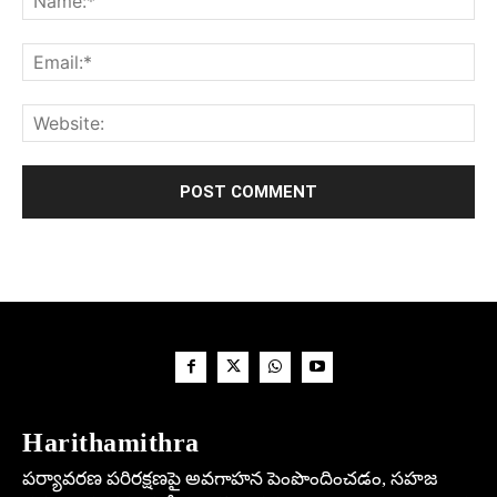
Harithamithra
పర్యావరణ పరిరక్షణపై అవగాహన పెంపొందించడం, సహజ