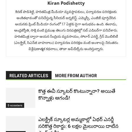
Kiran Podishetty
కిరణ్ పొడిశెట్టి, హరితమిత్ర మీడియా వ్యవస్థాపకులు, పర్యావరణ పరిరక్షణకు
అంకితభావంతో పనిచేస్తున్న సీనియ‌ర్‌ జర్నలిస్ట్. ఎమ్మెస్సీ, ఎంజీజే పూర్తిచేసిన‌
ఆయనకు ప్రింట్ మీడియా రంగంలో 17 ఏళ్లకు పైగా అనుభవం ఉంది. ఈనాడు,
ఆంధ్రజ్యోతి, సాక్షి వంటి ప్రముఖ తెలుగు దినపత్రికల్లో సబ్‌ ఎడిటర్‌గా ప‌నిచేశారు.
హరితమిత్ర ద్వారా ఆయన సేంద్రియ వ్యవసాయం, సోలార్ ఎనర్జీ, గ్రీన్ మొబిలిటీ
(ఎలక్ట్రిక్‌, సిఎన్‌జి వాహనాలు) ప‌ర్యావ‌ర‌ణ ప‌రిర‌క్ష‌ణ వంటి అంశాలపై నిరంతరం
విశ్లేషణాత్మక కథనాలు, తాజా అప్‌డేట్స్‌ను అందిస్తున్నారు.
RELATED ARTICLES
MORE FROM AUTHOR
కొత్త ఈవీ స్కూట‌ర్ కొంటున్నారా? అయితే
కొన్నాళ్లు ఆగండి!
E-scooters
ఎలక్ట్రిక్ స్కూటర్ల అమ్మకాల్లో ఏథర్ ఎనర్జీ
సరికొత్త రికార్డు: 6 లక్షల మైలురాయి దాటిన