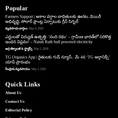
Popular
Farmers Support | అకాల వర్షాల బాధితులకు ఊరట, డెయిరీ
అభివృద్ధి, సోలార్ ప్లాంట్ల ఏర్పాటుకు గ్రీన్‌ సిగ్నల్
వ్యవసాయ వార్తలు
May 4, 2026
ఎద్దులతో విద్యుత్ ఉత్పత్తి: ‘నంది రథం’ – గ్రామీణ భారత్‌లో సరికొత్త
ఇంధన విప్లవం! – Nandi Rath bull powered electricity
అగ్రి టెక్నాలజీ & స్టార్టప్స్
May 2, 2026
TG Organics App | రైతులకు గుడ్ న్యూస్.. మే 4న ‘TG ఆర్గానిక్స్’
యాప్ ప్రారంభం
సేంద్రియ వ్యవసాయం
May 1, 2026
Quick Links
About Us
Contact Us
Editorial Policy