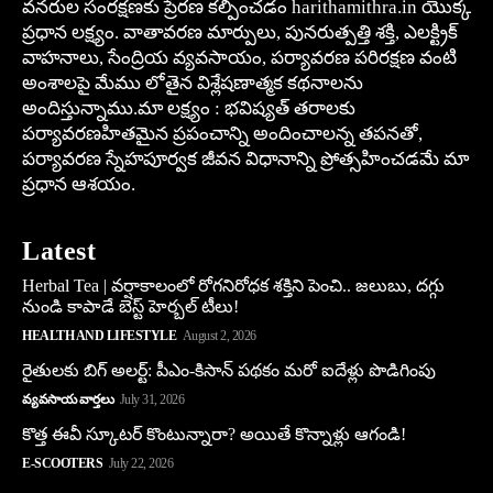
వనరుల సంరక్షణకు ప్రేరణ కల్పించడం harithamithra.in యొక్క
ప్రధాన లక్ష్యం. వాతావరణ మార్పులు, పునరుత్పత్తి శక్తి, ఎలక్ట్రిక్
వాహనాలు, సేంద్రియ వ్యవసాయం, పర్యావరణ పరిరక్షణ వంటి
అంశాలపై మేము లోతైన విశ్లేషణాత్మక కథనాలను
అందిస్తున్నాము.మా లక్ష్యం : భవిష్యత్ తరాలకు
పర్యావరణహితమైన ప్రపంచాన్ని అందించాలన్న తపనతో,
పర్యావరణ స్నేహపూర్వక జీవన విధానాన్ని ప్రోత్సహించడమే మా
ప్రధాన ఆశయం.
Latest
Herbal Tea | వర్షాకాలంలో రోగనిరోధక శక్తిని పెంచి.. జలుబు, దగ్గు
నుండి కాపాడే బెస్ట్ హెర్బల్ టీలు!
HEALTH AND LIFESTYLE
August 2, 2026
రైతులకు బిగ్ అలర్ట్: పీఎం-కిసాన్ పథకం మరో ఐదేళ్లు పొడిగింపు
వ్యవసాయ వార్తలు
July 31, 2026
కొత్త ఈవీ స్కూట‌ర్ కొంటున్నారా? అయితే కొన్నాళ్లు ఆగండి!
E-SCOOTERS
July 22, 2026