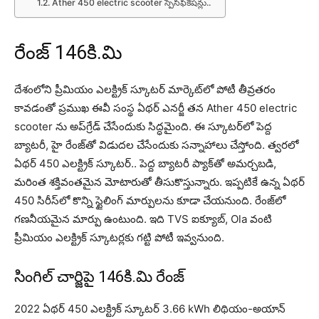
Ather 450 electric scooter స్పెసిఫికేష‌న్లు..
రేంజ్ 146కి.మి
దేశంలోని ప్రీమియం ఎలక్ట్రిక్ స్కూటర్ మార్కెట్‌లో పోటీ తీవ్రతరం
కావడంతో ప్ర‌ముఖ ఈవీ సంస్థ‌ ఏథర్ ఎనర్జీ తన Ather 450 electric
scooter ను అప్‌గ్రేడ్ చేసేందుకు సిద్ధ‌మైంది. ఈ స్కూట‌ర్‌లో పెద్ద
బ్యాటరీ, హై రేంజ్‌తో విడుదల చేసేందుకు స‌న్నాహాలు చేస్తోంది. త్వ‌ర‌లో
ఏథర్ 450 ఎలక్ట్రిక్ స్కూటర్.. పెద్ద బ్యాటరీ ప్యాక్‌తో అమర్చబడి,
మ‌రింత శక్తివంతమైన మోటారుతో తీసుకొస్తున్నారు. ఇప్పటికే ఉన్న ఏథర్
450 సిరీస్‌లో కొన్ని స్టైలింగ్ మార్పులను కూడా చేయ‌నుంది. రేంజ్‌లో
గణనీయమైన మార్పు ఉంటుంది. ఇది TVS ఐక్యూబ్‌, Ola వంటి
ప్రీమియం ఎలక్ట్రిక్ స్కూట‌ర్ల‌కు గ‌ట్టి పోటీ ఇవ్వ‌నుంది.
సింగిల్ చార్జిపై 146కి.మి రేంజ్‌
2022 ఏథర్ 450 ఎలక్ట్రిక్ స్కూటర్ 3.66 kWh లిథియం-అయాన్