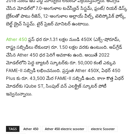
2018 నుండి ఇది పెద్ద మార్పులు లేకుండా విక్ర‌యిస్తున్నారు. అప్‌గ్రేడ్
చేసిన మోడల్‌లో 7.0-అంగుళాల టచ్‌స్క్రీన్ సిస్టమ్, ఫ్రంట్/ రియర్ డిస్క్
బ్రేక్‌లతో పాటు రీజెన్, 12-అంగుళాల అల్లాయ్ వీల్స్, టెలిస్కోపిక్ ఫోర్క్,
బెల్ట్ డ్రైవ్ సిస్టమ్. టైర్ ప్రెజర్ మానిటర్ ఉంటాయి.
Ather 450
ప్లస్ ధర రూ.1.31 లక్షల నుండి 450X (ఎక్స్-షోరూమ్,
రాష్ట్ర సబ్సిడీలు లేకుండా) రూ. 1.50 లక్షల వరకు ఉంటుంది. అప్‌గ్రేడ్
చేసిన Ather 450 ధర పెరిగే అవకాశం ఉంది. అయితే 2022
మోడల్‌లోని పెద్ద బ్యాటరీ స్కూటర్‌కు రూ. 50,000 కంటే ఎక్కువ
FAME-II స‌బ్సిడీ ల‌భించ‌నుంది. ప్రస్తుత Ather 450X, ఏథ‌ర్ 450
Plus కు రూ. 43,500 మేర FAME-II సబ్సిడీ ఉంది. కాగా కొత్త ఏథ‌ర్
మోడ‌ల్‌కు iQube ST, సింపుల్ వన్ ఎలక్ట్రిక్ స్కూటర్ పోటీ
ఇవ్వ‌నున్నాయి.
TAGS
Ather 450
Ather 450 electric scooter
electric Scooter