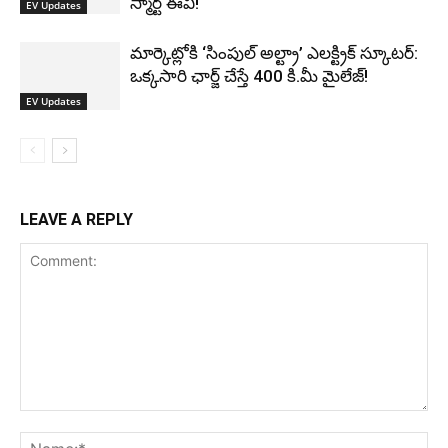
స్మార్ట్ ఈవీ!
EV Updates
మార్కెట్లోకి ‘సింపుల్ అల్ట్రా’ ఎలక్ట్రిక్ స్కూటర్:
ఒక్కసారి ఛార్జ్ చేస్తే 400 కి.మీ మైలేజ్!
EV Updates
LEAVE A REPLY