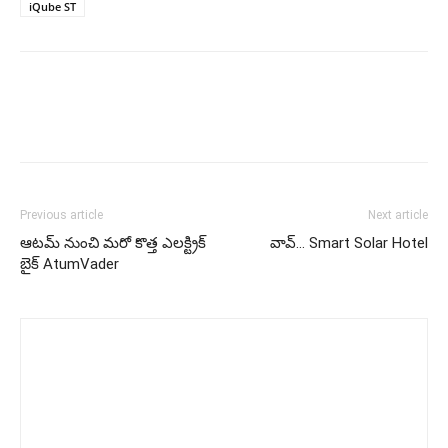
iQube ST
Previous article
Next article
ఆట‌మ్ నుంచి మ‌రో కొత్త ఎల‌క్ట్రిక్
వావ్… Smart Solar Hotel
బైక్‌ AtumVader