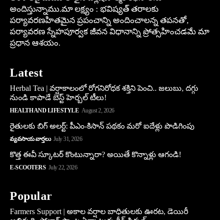
అందిస్తున్నాము.మా లక్ష్యం : భవిష్యత్ తరాలకు
పర్యావరణహితమైన ప్రపంచాన్ని అందించాలన్న తపనతో,
పర్యావరణ స్నేహపూర్వక జీవన విధానాన్ని ప్రోత్సహించడమే మా
ప్రధాన ఆశయం.
Latest
Herbal Tea | వర్షాకాలంలో రోగనిరోధక శక్తిని పెంచి.. జలుబు, దగ్గు
నుండి కాపాడే బెస్ట్ హెర్బల్ టీలు!
HEALTH AND LIFESTYLE
August 2, 2026
రైతులకు బిగ్ అలర్ట్: పీఎం-కిసాన్ పథకం మరో ఐదేళ్లు పొడిగింపు
వ్యవసాయ వార్తలు
July 31, 2026
కొత్త ఈవీ స్కూట‌ర్ కొంటున్నారా? అయితే కొన్నాళ్లు ఆగండి!
E-SCOOTERS
July 22, 2026
Popular
Farmers Support | అకాల వర్షాల బాధితులకు ఊరట, డెయిరీ