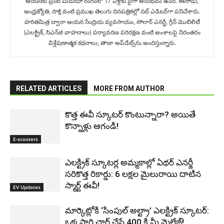
ఆయనకు ప్రింట్ మీడియా రంగంలో 17 ఏళ్లకు పైగా అనుభవం ఉంది. ఈనాడు,
ఆంధ్రజ్యోతి, సాక్షి వంటి ప్రముఖ తెలుగు దినపత్రికల్లో సబ్‌ ఎడిటర్‌గా ప‌నిచేశారు.
హరితమిత్ర ద్వారా ఆయన సేంద్రియ వ్యవసాయం, సోలార్ ఎనర్జీ, గ్రీన్ మొబిలిటీ
(ఎలక్ట్రిక్‌, సిఎన్‌జి వాహనాలు) ప‌ర్యావ‌ర‌ణ ప‌రిర‌క్ష‌ణ వంటి అంశాలపై నిరంతరం
విశ్లేషణాత్మక కథనాలు, తాజా అప్‌డేట్స్‌ను అందిస్తున్నారు.
RELATED ARTICLES
MORE FROM AUTHOR
కొత్త ఈవీ స్కూట‌ర్ కొంటున్నారా? అయితే
కొన్నాళ్లు ఆగండి!
E-scooters
ఎలక్ట్రిక్ స్కూటర్ల అమ్మకాల్లో ఏథర్ ఎనర్జీ
సరికొత్త రికార్డు: 6 లక్షల మైలురాయి దాటిన
స్మార్ట్ ఈవీ!
EV Updates
మార్కెట్లోకి ‘సింపుల్ అల్ట్రా’ ఎలక్ట్రిక్ స్కూటర్:
ఒక్కసారి ఛార్జ్ చేస్తే 400 కి.మీ మైలేజ్!