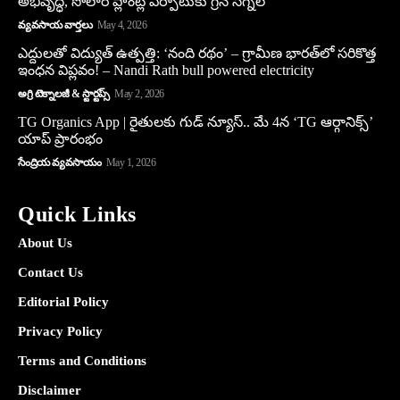
అభివృద్ధి, సోలార్ ప్లాంట్ల ఏర్పాటుకు గ్రీన్‌ సిగ్నల్
వ్యవసాయ వార్తలు
May 4, 2026
ఎద్దులతో విద్యుత్ ఉత్పత్తి: ‘నంది రథం’ – గ్రామీణ భారత్‌లో సరికొత్త
ఇంధన విప్లవం! – Nandi Rath bull powered electricity
అగ్రి టెక్నాలజీ & స్టార్టప్స్
May 2, 2026
TG Organics App | రైతులకు గుడ్ న్యూస్.. మే 4న ‘TG ఆర్గానిక్స్’
యాప్ ప్రారంభం
సేంద్రియ వ్యవసాయం
May 1, 2026
Quick Links
About Us
Contact Us
Editorial Policy
Privacy Policy
Terms and Conditions
Disclaimer