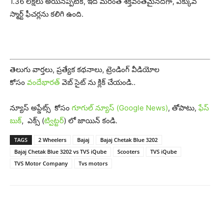
1.36 లక్షలు అయినప్పటికీ, ఇది మరింత శక్తివంతమైనదిగా, ఎక్కువ
స్మార్ట్ ఫీచ‌ర్ల‌ను క‌లిగి ఉంది.
తెలుగు వార్తలు, ప్రత్యేక కథనాలు, ట్రెండింగ్ వీడియోల
కోసం
వందేభారత్
వెబ్ సైట్ ను క్లిక్ చేయండి..
న్యూస్ అప్డేట్స్ కోసం
గూగుల్ న్యూస్ (Google News)
, తోపాటు,
ఫేస్
బుక్
, ఎక్స్ (
ట్విట్టర్
) లో జాయిన్ కండి.
TAGS
2 Wheelers
Bajaj
Bajaj Chetak Blue 3202
Bajaj Chetak Blue 3202 vs TVS iQube
Scooters
TVS iQube
TVS Motor Company
Tvs motors