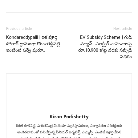
Previous article
Next article
Kondareddypalli | ఇక పూర్తి
EV Subsidy Scheme | గుడ్
సోలార్ గ్రామంగా కొండారెడ్డిప‌ల్లి..
న్యూస్.. ఎలక్ట్రిక్ వాహనాలపై
ఇంటింటి సర్వే షురూ..
రూ.10,900 కోట్ల వరకు సబ్సిడీ
పథకం
Kiran Podishetty
కిరణ్ పొడిశెట్టి, హరితమిత్ర మీడియా వ్యవస్థాపకులు, పర్యావరణ పరిరక్షణకు
అంకితభావంతో పనిచేస్తున్న సీనియ‌ర్‌ జర్నలిస్ట్. ఎమ్మెస్సీ, ఎంజీజే పూర్తిచేసిన‌