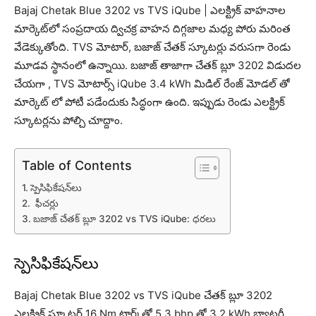
Bajaj Chetak Blue 3202 vs TVS iQube | ఎలక్ట్రిక్ వాహనాల
మార్కెట్‌లో సంప్రదాయ ద్విచక్ర వాహన దిగ్గజాల మధ్య పోరు మరింత
వేడెక్కుతోంది. TVS మోటార్, బజాజ్ చేతక్ స్కూట‌ర్లు వరుసగా రెండు
మూడవ స్థానంలో ఉన్నాయి. బజాజ్ తాజాగా చేతక్ బ్లూ 3202 విడుద‌ల
చేయ‌గా , TVS మోటార్స్‌ iQube 3.4 kWh మిడిల్ రేంజ్ మోడల్ తో
మార్కెట్ లో పోటీ పడేందుకు సిద్ధంగా ఉంది. ఇప్పుడు రెండు ఎలక్ట్రిక్
స్కూటర్లను పోల్చి చూద్దాం.
Table of Contents
స్పెసిఫికేషన్‌లు
ఫీచర్లు
బజాజ్ చేతక్ బ్లూ 3202 vs TVS iQube: ధరలు
స్పెసిఫికేషన్‌లు
Bajaj Chetak Blue 3202 vs TVS iQube చేతక్ బ్లూ 3202
ఎల‌క్ట్రిక్ స్కూట‌ర్‌ 16 Nm టార్క్‌తో 5.3 bhp తో 3.2 kWh బ్యాటరీ