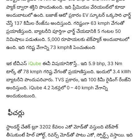
ప్యాక్ ద్వారా శక్తిని పొందుతుంది. ఇది ప్రీమియం వేరియంట్‌లో కూడా
అందుబాటులో ఉంది. బజాజ్ ఆటో ప్రకారం EV స్కూటర్ ఒక్కసారి ఛార్జ్
చేస్తే 137 కిమీల రేంజ్‌ను అందిస్తుంది. గరిష్టంగా 63 kmph వేగంతో
ప్ర‌యాణిస్తుంది. బ్యాటరీని పూర్తిగా ఛార్జ్ చేయడానికి 5 గంటల 50
నిమిషాలు పడుతుంది. 5,000 రూపాయలకు టెక్‌ప్యాక్ అందుబాటులో
ఉంది. ఇది గరిష్ట వేగాన్ని 73 kmphకి పెంచుతుంది
ఇక టీవీఎస్
iQube
ఈవీ విషయానికొస్తే.. ఇది 5.9 bhp, 33 Nm
టార్క్ తో 78 kmph గరిష్ట వేగంతో ప్ర‌యాణిస్తుంది. ఇందులో 3.4 kWh
బ్యాటరీని పొందుప‌రిచారు. TVS ప్రకారం, ఇది 100 కిమీ రైడింగ్ రేంజ్‌ని
అందిస్తుంది. iQube 4.2 సెకన్లలో 0 – 40 kmph వేగాన్ని
అందుకుంటుంది.
ఫీచర్లు
స్టాండ‌ర్డ్‌ చేతక్ బ్లూ 3202 కేవ‌లం ఎకో మోడ్‌తో వస్తుంది టెక్‌పాక్
తీసుకుంటే హిల్ హోల్డ్, రివర్స్ మోడ్‌తో పాటు ఎకో, స్పోర్ట్స్ వ‌స్తాయి. ఇది