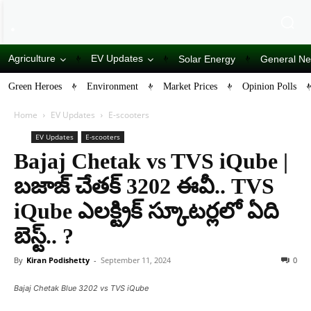
Agriculture
EV Updates
Solar Energy
General N
Green Heroes
Environment
Market Prices
Opinion Polls
Home
EV Updates
E-scooters
EV Updates
E-scooters
Bajaj Chetak vs TVS iQube |
బజాజ్ చేతక్ 3202 ఈవీ.. TVS
iQube ఎల‌క్ట్రిక్ స్కూట‌ర్ల‌లో ఏది
బెస్ట్‌.. ?
By
Kiran Podishetty
-
September 11, 2024
0
Bajaj Chetak Blue 3202 vs TVS iQube