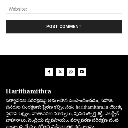
Harithamithra
పర్యావరణ పరిరక్షణపై అవగాహన పెంపొందించడం, సహజ
వనరుల సంరక్షణకు ప్రేరణ కల్పించడం harithamithra.in యొక్క
ప్రధాన లక్ష్యం. వాతావరణ మార్పులు, పునరుత్పత్తి శక్తి, ఎలక్ట్రిక్
వాహనాలు, సేంద్రియ వ్యవసాయం, పర్యావరణ పరిరక్షణ వంటి
అంశాలపై మేము లోతైన విశ్లేషణాత్మక కథనాలను