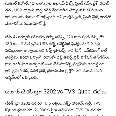
డిజిటల్ కన్సోల్, 12-అంగుళాల అల్లాయ్ వీల్స్, ఫ్రంట్ డిస్క్ బ్రేక్, రియర్
డ్రమ్, USB ఛార్జింగ్ పోర్ట్, కనెక్ట్ చేయబడిన టెక్నాలజీని కలిగి ఉంది .
ఇది నాలుగు రంగులలో లభిస్తుంది అవి బ్రూక్లిన్ బ్లాక్, సైబర్ వైట్, ఇండిగో
మెటాలిక్ మరియు మాట్ గ్రే.
టీవీఎస్ ఐక్యూబ్ లో రివర్స్ పార్క్ అసిస్ట్, 220 mm ఫ్రంట్ డిస్క్ బ్రేక్,
130 mm వెనుక డ్రమ్, USB పోర్ట్, కనెక్టివిటీ ఫీచర్లు వంటి ఫీచర్లు
పుష్కలంగా ఉన్నాయి. ఇది టర్న్-బై-టర్న్ నావిగేషన్, ఇన్‌కమింగ్ కాల్
అలర్ట్‌లు, జియో ఫెన్సింగ్, యాంటీ-థెఫ్ట్ అలర్ట్, లైవ్ లొకేషన్ అప్‌డేట్‌లు,
క్రాష్ అండ్ ఫాల్ అలర్ట్‌లతో సహా టెలిమాటిక్స్ ఫంక్షన్‌ను అందిస్తుంది.
ఇది షైనింగ్ రెడ్, పెరల్ వైట్, టైటానియం గ్రే గ్లోసీ అనే మూడు కలర్
ఆప్షన్‌లలో లభిస్తుంది.
బజాజ్ చేతక్ బ్లూ 3202 vs TVS iQube: ధరలు
చేతక్ బ్లూ 3202 ధర రూ. 1.15 లక్షలు, ఎక్స్-షోరూమ్ దిల్లీ, TVS
iQube ధరను రూ. 21,000కు పైగా తగ్గించింది. TVS EV ధర రూ.