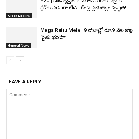
E20 | దేశవ్యాప్తంగా మూడు రకాల పెట్రోల్
గ్రేడ్‌ల సరఫరా లేదు: కేంద్ర ప్రభుత్వం స్పష్టత!
Green Mobility
Mega Raitu Mela | 9 రోజుల్లో రూ.9 వేల కోట్ల
‘రైతు భరోసా’
General News
LEAVE A REPLY