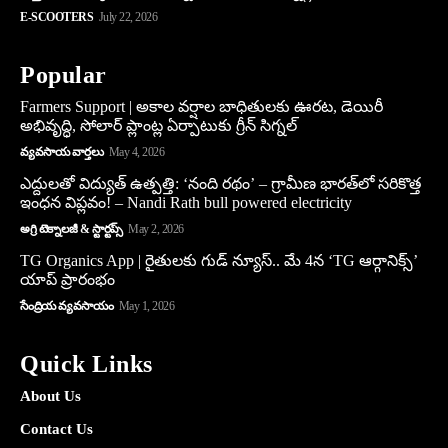
E-SCOOTERS
July 22, 2026
Popular
Farmers Support | అకాల వర్షాల బాధితులకు ఊరట, డెయిరీ
అభివృద్ధి, సోలార్ ప్లాంట్ల ఏర్పాటుకు గ్రీన్‌ సిగ్నల్
వ్యవసాయ వార్తలు
May 4, 2026
ఎద్దులతో విద్యుత్ ఉత్పత్తి: ‘నంది రథం’ – గ్రామీణ భారత్‌లో సరికొత్త
ఇంధన విప్లవం! – Nandi Rath bull powered electricity
అగ్రి టెక్నాలజీ & స్టార్టప్స్
May 2, 2026
TG Organics App | రైతులకు గుడ్ న్యూస్.. మే 4న ‘TG ఆర్గానిక్స్’
యాప్ ప్రారంభం
సేంద్రియ వ్యవసాయం
May 1, 2026
Quick Links
About Us
Contact Us