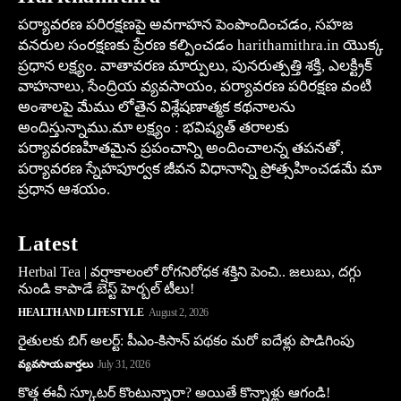
పర్యావరణ పరిరక్షణపై అవగాహన పెంపొందించడం, సహజ
వనరుల సంరక్షణకు ప్రేరణ కల్పించడం harithamithra.in యొక్క
ప్రధాన లక్ష్యం. వాతావరణ మార్పులు, పునరుత్పత్తి శక్తి, ఎలక్ట్రిక్
వాహనాలు, సేంద్రియ వ్యవసాయం, పర్యావరణ పరిరక్షణ వంటి
అంశాలపై మేము లోతైన విశ్లేషణాత్మక కథనాలను
అందిస్తున్నాము.మా లక్ష్యం : భవిష్యత్ తరాలకు
పర్యావరణహితమైన ప్రపంచాన్ని అందించాలన్న తపనతో,
పర్యావరణ స్నేహపూర్వక జీవన విధానాన్ని ప్రోత్సహించడమే మా
ప్రధాన ఆశయం.
Latest
Herbal Tea | వర్షాకాలంలో రోగనిరోధక శక్తిని పెంచి.. జలుబు, దగ్గు
నుండి కాపాడే బెస్ట్ హెర్బల్ టీలు!
HEALTH AND LIFESTYLE
August 2, 2026
రైతులకు బిగ్ అలర్ట్: పీఎం-కిసాన్ పథకం మరో ఐదేళ్లు పొడిగింపు
వ్యవసాయ వార్తలు
July 31, 2026
కొత్త ఈవీ స్కూట‌ర్ కొంటున్నారా? అయితే కొన్నాళ్లు ఆగండి!