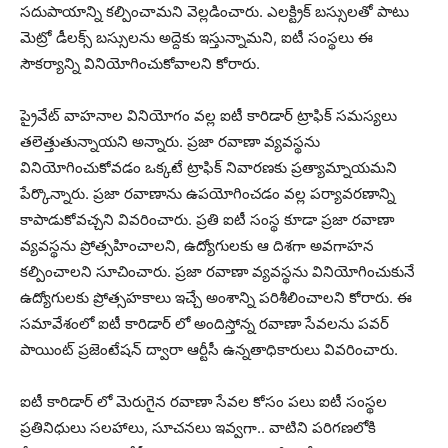
సదుపాయాన్ని కల్పించామని వెల్లడించారు. ఎలక్ట్రిక్ బస్సులతో పాటు
మెట్రో డీలక్స్ బస్సులను అద్దెకు ఇస్తున్నామని, ఐటీ సంస్థలు ఈ
సౌకర్యాన్ని వినియోగించుకోవాలని కోరారు.
ప్రైవేట్ వాహనాల వినియోగం వల్ల ఐటీ కారిడార్ ట్రాఫిక్ సమస్యలు
తలెత్తుతున్నాయని అన్నారు. ప్రజా రవాణా వ్యవస్థను
వినియోగించుకోవడం ఒక్కటే ట్రాఫిక్ నివారణకు ప్రత్యామ్నాయమని
పేర్కొన్నారు. ప్రజా రవాణాను ఉపయోగించడం వల్ల పర్యావరణాన్ని
కాపాడుకోవచ్చని వివరించారు. ప్రతి ఐటీ సంస్థ కూడా ప్రజా రవాణా
వ్యవస్థను ప్రోత్సహించాలని, ఉద్యోగులకు ఆ దిశగా అవగాహన
కల్పించాలని సూచించారు. ప్రజా రవాణా వ్యవస్థను వినియోగించుకునే
ఉద్యోగులకు ప్రోత్సహకాలు ఇచ్చే అంశాన్ని పరిశీలించాలని కోరారు. ఈ
సమావేశంలో ఐటీ కారిడార్ లో అందిస్తోన్న రవాణా సేవలను పవర్
పాయింట్ ప్రజెంటేషన్ ద్వారా ఆర్టీసీ ఉన్నతాధికారులు వివరించారు.
ఐటీ కారిడార్ లో మెరుగైన రవాణా సేవల కోసం పలు ఐటీ సంస్థల
ప్రతినిధులు సలహాలు, సూచనలు ఇవ్వగా.. వాటిని పరిగణలోకి