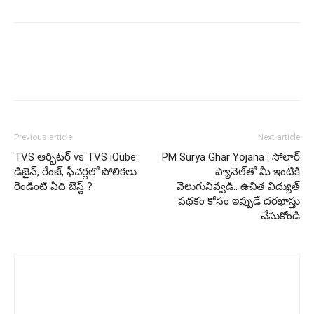
Previous article
Next article
TVS ఆర్బిటర్ vs TVS iQube:
PM Surya Ghar Yojana : సోలార్
డిజైన్, రేంజ్, ఫీచర్లలో పోలికలు..
ప్యానెల్​తో మీ ఇంటికి
రెండింటి ఏది బెస్ట్ ?
వెలుగునివ్వడి.. ఉచిత విద్యుత్
పథకం కోసం ఇప్పుడే దరఖాస్తు
చేసుకోండి