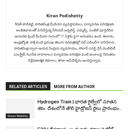
Kiran Podishetty
కిరణ్ పొడిశెట్టి, హరితమిత్ర మీడియా వ్యవస్థాపకులు, పర్యావరణ పరిరక్షణకు
అంకితభావంతో పనిచేస్తున్న సీనియ‌ర్‌ జర్నలిస్ట్. ఎమ్మెస్సీ, ఎంజీజే పూర్తిచేసిన‌
ఆయనకు ప్రింట్ మీడియా రంగంలో 17 ఏళ్లకు పైగా అనుభవం ఉంది. ఈనాడు,
ఆంధ్రజ్యోతి, సాక్షి వంటి ప్రముఖ తెలుగు దినపత్రికల్లో సబ్‌ ఎడిటర్‌గా ప‌నిచేశారు.
హరితమిత్ర ద్వారా ఆయన సేంద్రియ వ్యవసాయం, సోలార్ ఎనర్జీ, గ్రీన్ మొబిలిటీ
(ఎలక్ట్రిక్‌, సిఎన్‌జి వాహనాలు) ప‌ర్యావ‌ర‌ణ ప‌రిర‌క్ష‌ణ వంటి అంశాలపై నిరంతరం
విశ్లేషణాత్మక కథనాలు, తాజా అప్‌డేట్స్‌ను అందిస్తున్నారు.
RELATED ARTICLES
MORE FROM AUTHOR
Hydrogen Train | భారత రైల్వేలో నూతన
శకం: దేశంలోనే తొలి హైడ్రోజన్ రైలు ప్రారంభం..
Green Mobility