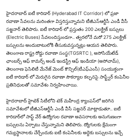
హైదరాబాద్ ఐటీ కారిడార్ (Hyderabad IT Corridor) లో ప్రజా
రవాణా సేవలను మరింతగా విస్తరిస్తున్నామని టీజీఎస్ఆర్టీసీ ఎండీ వీసీ
సజ్జనార్ తెలిపారు. ఐటీ కారిడార్ లో ప్రస్తుతం 200 ఎలక్ట్రిక్ బస్సులు
(Electric Buses) సేవలందిస్తుండగా.. త్వరలోనే మరో 275 ఎలక్ట్రిక్
బస్సులను అందుబాటులోకి తీసుకువస్తున్నట్లు ఆయన తెలిపారు.
తెలంగాణ రాష్ట్ర రోడ్డు ర‌వాణా సంస్థ‌(TGSRTC ), అసోసియేటేడ్
ఛాంబ‌ర్స్ ఆఫ్ కామ‌ర్స్ అండ్ ఇండ‌స్ట్రీ ఆఫ్ ఇండియా (అసోచామ్‌),
తెలంగాణ ఫెసిలిటీ మేనేజ్ మెంట్ కౌన్సిల్(టీఎఫ్ఎంసీ) సంయుక్తంగా
ఐటీ కారిడార్ లో మెరుగైన ర‌వాణా సౌక‌ర్యాల క‌ల్ప‌న‌పై సాఫ్ట్వేర్ కంపెనీల
ప్ర‌తినిధుల‌తో స‌మావేశం నిర్వ‌హించాయి.
హైద‌రాబాద్ హైటెక్ సిటీలోని టెక్ మ‌హీంద్ర క్యాంప‌స్‌లో జ‌రిగిన
స‌మావేశంలో టీజీఎస్ఆర్టీసీ ఎండీ వీసీ స‌జ్జ‌న‌ర్ మాట్లాడుతూ.. ఐటీ
కారిడార్‌లో సాఫ్ట్ వేర్ ఉద్యోగుల రవాణా అవసరాలకు అనుగుణంగా
బస్సులను ఏర్పాటు చేస్తున్నామని తెలిపారు. ద్యోగులకు క్షేమంగా
గమ్యస్థానాలకు చేర్చేందుకు ఐటీ కంపెనీలకు అద్దెకు బస్సులను ఇచ్చే