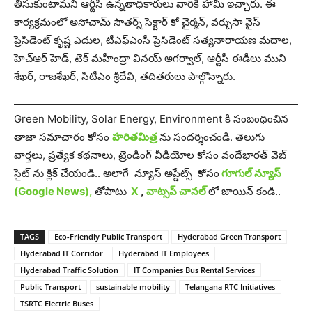
తీసుకుంటామని ఆర్టీసీ ఉన్నతాధికారులు వారికి హామీ ఇచ్చారు. ఈ
కార్య‌క్ర‌మంలో అసోచామ్ సౌతర్న్ సెక్టార్ కో చైర్మన్, వర్చుసా వైస్
ప్రెసిడెంట్ కృష్ణ ఎదుల, టీఎఫ్ఎంసీ ప్రెసిడెంట్ సత్యనారాయణ మదాల,
హెచ్ఆర్ హెడ్, టెక్ మహీంద్రా వినయ్ అగర్వాల్, ఆర్టీసీ ఈడీలు ముని
శేఖర్, రాజశేఖర్, సిటీఎం శ్రీదేవి, తదితరులు పాల్గొన్నారు.
Green Mobility, Solar Energy, Environment కి సంబంధించిన
తాజా సమాచారం కోసం
హరితమిత్ర
ను సందర్శించండి. తెలుగు
వార్తలు, ప్రత్యేక కథనాలు, ట్రెండింగ్ వీడియోల కోసం వందేభారత్ వెబ్
సైట్ ను క్లిక్ చేయండి.. అలాగే న్యూస్ అప్డేట్స్ కోసం
గూగుల్ న్యూస్
(Google News),
తోపాటు
X
,
వాట్సప్ చానల్
లో జాయిన్ కండి..
TAGS
Eco-Friendly Public Transport
Hyderabad Green Transport
Hyderabad IT Corridor
Hyderabad IT Employees
Hyderabad Traffic Solution
IT Companies Bus Rental Services
Public Transport
sustainable mobility
Telangana RTC Initiatives
TSRTC Electric Buses