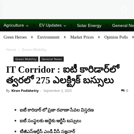
Agriculture
EV Updates
Solar Energy
General N
Green Heroes
Environment
Market Prices
Opinion Polls
Home
Green Mobility
Green Mobility
General News
IT Corridor : ఐటీ కారిడార్​లో
త్వరలో 275 ఎలక్ట్రిక్ బస్సులు
By
Kiran Podishetty
-
September 2, 2025
0
ఐటీ కారిడార్ లో ప్రజా రవాణా సేవల విస్తరణ
ఐటీ సంస్థలకు అద్దెకు ఆర్టీసీ బస్సులు
టీజీఎస్ఆర్టీసీ ఎండీ వీసీ సజ్జనార్