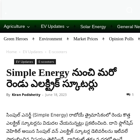
Agriculture
EV Updates
Solar Energy
General N
Green Heroes
Environment
Market Prices
Opinion Polls
Home
EV Updates
E-scooters
EV Updates
E-scooters
Simple Energy నుంచి మరో
రెండు ఎలక్ట్రిక్ స్కూటర్లు
By
Kiran Podishetty
-
June 18, 2023
1
సింపుల్ ఎనర్జీ (Simple Energy) రాబోయే త్రైమాసికంలో రెండు కొత్త
ఎలక్ట్రిక్ స్కూటర్లను విడుదల చేయనున్నట్లు ప్రకటించింది. దాని ఫ్లాగ్‌షిప్
వెహికిల్ అయిన సింపుల్ వన్ ఎలక్ట్రిక్ స్కూటర్ల డెలివరీలను ఇటీవలే
ప్రారంభించిన విషయం తెలిసిందే.. దానికంటే తక్కువ ధరలో ఉండే