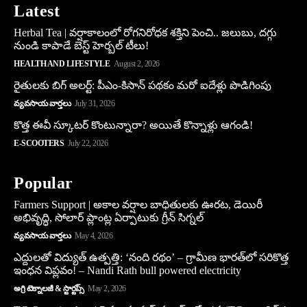
Latest
Herbal Tea | వర్షాకాలంలో రోగనిరోధక శక్తిని పెంచి.. జలుబు, దగ్గు
నుండి కాపాడే బెస్ట్ హెర్బల్ టీలు!
HEALTH AND LIFESTYLE
August 2, 2026
రైతులకు బిగ్ అలర్ట్: పీఎం-కిసాన్ పథకం మరో ఐదేళ్లు పొడిగింపు
వ్యవసాయ వార్తలు
July 31, 2026
కొత్త ఈవీ స్కూట‌ర్ కొంటున్నారా? అయితే కొన్నాళ్లు ఆగండి!
E-SCOOTERS
July 22, 2026
Popular
Farmers Support | అకాల వర్షాల బాధితులకు ఊరట, డెయిరీ
అభివృద్ధి, సోలార్ ప్లాంట్ల ఏర్పాటుకు గ్రీన్‌ సిగ్నల్
వ్యవసాయ వార్తలు
May 4, 2026
ఎద్దులతో విద్యుత్ ఉత్పత్తి: ‘నంది రథం’ – గ్రామీణ భారత్‌లో సరికొత్త
ఇంధన విప్లవం! – Nandi Rath bull powered electricity
అగ్రి టెక్నాలజీ & స్టార్టప్స్
May 2, 2026