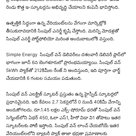
రెండు కొత్త ఇ-స్కూటర్లను అభివృద్ధి చేయాలని కంపెనీ భావిస్తోంది.
ఉత్పత్తికి సిద్ధంగా ఉన్న వేరియంట్‌లను వేగంగా మార్కెట్లోకి
తీసుకురావడానికి సింపుల్ ఎనర్జీ కృషి చేస్తోంది. మరిన్ని మోడళ్లతో
సింపుల్ ఎనర్జీ పోర్ట్‌ఫోలియో మరింత అందుబాటులోకి వస్తుంది.
Simple Energy సింపుల్ వన్ డెలివరీలు దశలవారీ డెలివరీ ప్లాన్‌లో
భాగంగా జూన్ 6న బెంగళూరులో ప్రారంభమయ్యాయి. సింపుల్ వన్
5kWh ప్యాక్‌తో 212కిమీల రేంజ్ ని అందిస్తుంది, ఇది పూర్తిగా ఛార్జ్
చేయడానికి 6 గంటల సమయం పడుతుంది.
సింపుల్ వన్ ఎలక్ట్రిక్ స్కూటర్ ప్రస్తుతం ఉన్న హైస్పీడ్ స్కూటర్లలో
ప్రధానమైనది. ఇది కేవలం 2.7 సెకన్లలోనే 0 నుండి 40కిమీ వేగాన్ని
అందుకోగలదు. రూ.1.45 లక్షల ఎక్స్-షోరూమ్ ధరతో సింపుల్ వన్
సెగ్మెంట్‌లోని ఏథర్ 450, ఓలా ఎస్1, హీరో విడా వి1 తోపాటు ఇతర
స్కూటర్‌లకు పోటీ ఇస్తోంది. సింపుల్ వన్ లాంచ్ చేయబోయే ఇతర
వేరియంట్‌లలోని బ్యాటరీ ప్యాక్ తాజా భద్రతా ప్రమాణాలకు