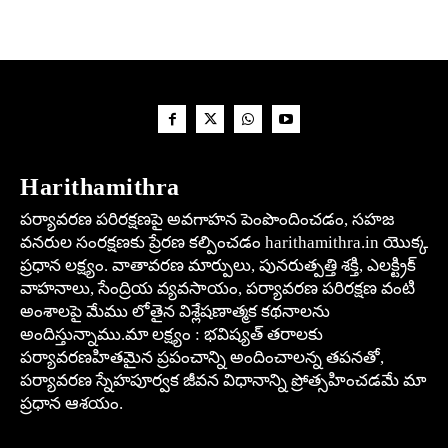
Harithamithra
పర్యావరణ పరిరక్షణపై అవగాహన పెంపొందించడం, సహజ
వనరుల సంరక్షణకు ప్రేరణ కల్పించడం harithamithra.in యొక్క
ప్రధాన లక్ష్యం. వాతావరణ మార్పులు, పునరుత్పత్తి శక్తి, ఎలక్ట్రిక్
వాహనాలు, సేంద్రియ వ్యవసాయం, పర్యావరణ పరిరక్షణ వంటి
అంశాలపై మేము లోతైన విశ్లేషణాత్మక కథనాలను
అందిస్తున్నాము.మా లక్ష్యం : భవిష్యత్ తరాలకు
పర్యావరణహితమైన ప్రపంచాన్ని అందించాలన్న తపనతో,
పర్యావరణ స్నేహపూర్వక జీవన విధానాన్ని ప్రోత్సహించడమే మా
ప్రధాన ఆశయం.