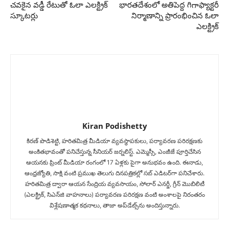
చవకైన వడ్డీ రేటుతో ఓలా ఎలక్ట్రిక్
భారతదేశంలో అతిపెద్ద గిగాఫ్యాక్టరీ
స్కూటర్లు
నిర్మాణాన్ని ప్రారంభించిన ఓలా
ఎలక్ట్రిక్
Kiran Podishetty
కిరణ్ పొడిశెట్టి, హరితమిత్ర మీడియా వ్యవస్థాపకులు, పర్యావరణ పరిరక్షణకు
అంకితభావంతో పనిచేస్తున్న సీనియ‌ర్‌ జర్నలిస్ట్. ఎమ్మెస్సీ, ఎంజీజే పూర్తిచేసిన‌
ఆయనకు ప్రింట్ మీడియా రంగంలో 17 ఏళ్లకు పైగా అనుభవం ఉంది. ఈనాడు,
ఆంధ్రజ్యోతి, సాక్షి వంటి ప్రముఖ తెలుగు దినపత్రికల్లో సబ్‌ ఎడిటర్‌గా ప‌నిచేశారు.
హరితమిత్ర ద్వారా ఆయన సేంద్రియ వ్యవసాయం, సోలార్ ఎనర్జీ, గ్రీన్ మొబిలిటీ
(ఎలక్ట్రిక్‌, సిఎన్‌జి వాహనాలు) ప‌ర్యావ‌ర‌ణ ప‌రిర‌క్ష‌ణ వంటి అంశాలపై నిరంతరం
విశ్లేషణాత్మక కథనాలు, తాజా అప్‌డేట్స్‌ను అందిస్తున్నారు.