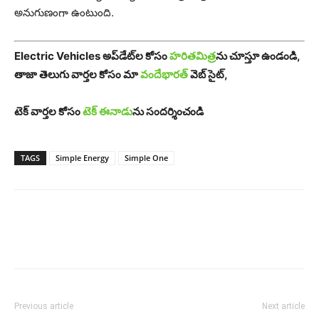
అనుగుణంగా ఉంటుంది.
Electric Vehicles అప్‌డేట్‌ల కోసం
హరితమిత్ర
ను చూస్తూ ఉండండి,
తాజా తెలుగు వార్తల కోసం మా
వందేభారత్
వెబ్ సైట్,
టెక్ వార్తల కోసం
టెక్ ఈనాడు
ను సందర్శించండి
TAGS
Simple Energy
Simple One
Previous article
Next article