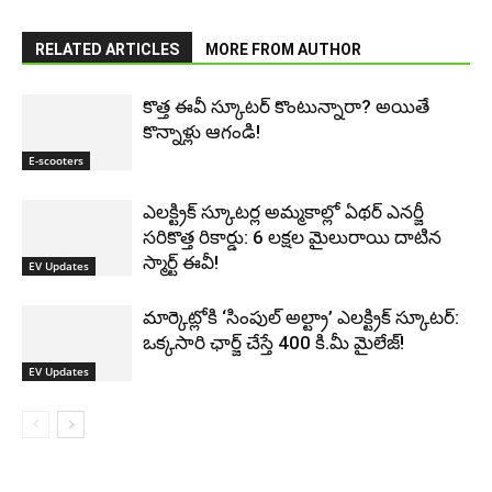
RELATED ARTICLES
MORE FROM AUTHOR
కొత్త ఈవీ స్కూట‌ర్ కొంటున్నారా? అయితే
కొన్నాళ్లు ఆగండి!
E-scooters
ఎలక్ట్రిక్ స్కూటర్ల అమ్మకాల్లో ఏథర్ ఎనర్జీ
సరికొత్త రికార్డు: 6 లక్షల మైలురాయి దాటిన
స్మార్ట్ ఈవీ!
EV Updates
మార్కెట్లోకి ‘సింపుల్ అల్ట్రా’ ఎలక్ట్రిక్ స్కూటర్:
ఒక్కసారి ఛార్జ్ చేస్తే 400 కి.మీ మైలేజ్!
EV Updates