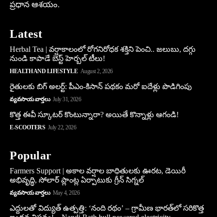
ప్రధాన ఆశయం.
Latest
Herbal Tea | వర్షాకాలంలో రోగనిరోధక శక్తిని పెంచి.. జలుబు, దగ్గు
నుండి కాపాడే బెస్ట్ హెర్బల్ టీలు!
HEALTH AND LIFESTYLE
August 2, 2026
రైతులకు బిగ్ అలర్ట్: పీఎం-కిసాన్ పథకం మరో ఐదేళ్లు పొడిగింపు
వ్యవసాయ వార్తలు
July 31, 2026
కొత్త ఈవీ స్కూట‌ర్ కొంటున్నారా? అయితే కొన్నాళ్లు ఆగండి!
E-SCOOTERS
July 22, 2026
Popular
Farmers Support | అకాల వర్షాల బాధితులకు ఊరట, డెయిరీ
అభివృద్ధి, సోలార్ ప్లాంట్ల ఏర్పాటుకు గ్రీన్‌ సిగ్నల్
వ్యవసాయ వార్తలు
May 4, 2026
ఎద్దులతో విద్యుత్ ఉత్పత్తి: ‘నంది రథం’ – గ్రామీణ భారత్‌లో సరికొత్త