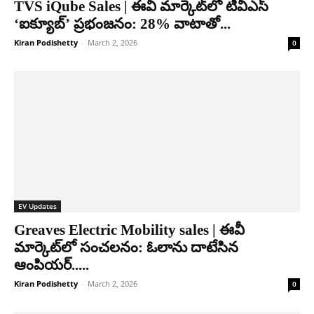
TVS iQube Sales | ఈవీ మార్కెట్‌లో టీవీఎస్
‘ఐక్యూబ్’ ప్రభంజనం: 28% వాటాతో...
Kiran Podishetty
-
March 2, 2026
0
EV Updates
Greaves Electric Mobility sales | ఈవీ
మార్కెట్‌లో సంచలనం: ఓలాను దాటేసిన
ఆంపియర్.....
Kiran Podishetty
-
March 2, 2026
0