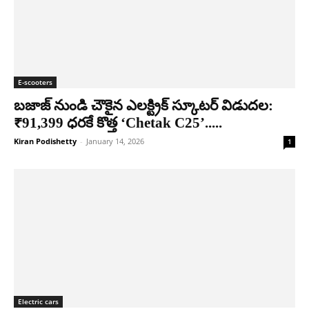
E-scooters
బజాజ్ నుండి చౌకైన ఎలక్ట్రిక్ స్కూటర్ విడుదల:
₹91,399 ధరకే కొత్త ‘Chetak C25’.....
Kiran Podishetty
-
January 14, 2026
1
Electric cars