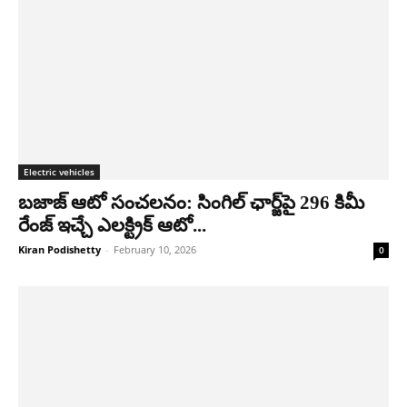
Electric vehicles
బజాజ్ ఆటో సంచలనం: సింగిల్ ఛార్జ్‌పై 296 కిమీ
రేంజ్ ఇచ్చే ఎలక్ట్రిక్ ఆటో...
Kiran Podishetty
-
February 10, 2026
0