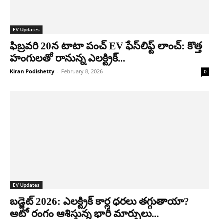
EV Updates
ఫిబ్రవరి 20న టాటా పంచ్ EV ఫేస్‌లిఫ్ట్ లాంచ్: కొత్త
హంగులతో రానున్న ఎలక్ట్రిక్...
Kiran Podishetty
-
February 8, 2026
0
EV Updates
బడ్జెట్ 2026: ఎలక్ట్రిక్ కార్ల ధరలు తగ్గుతాయా?
ఆటో రంగం ఆశిస్తున్న భారీ మార్పులు...