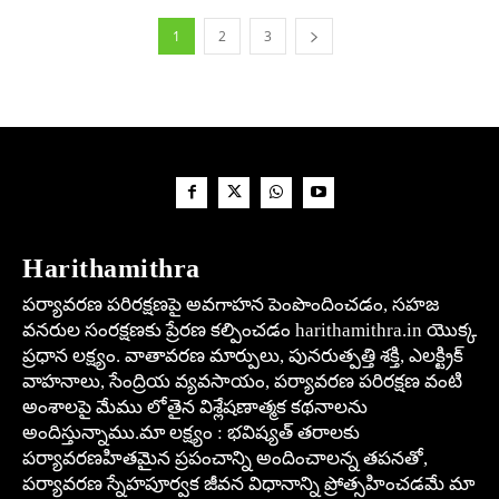
1
2
3
Harithamithra
పర్యావరణ పరిరక్షణపై అవగాహన పెంపొందించడం, సహజ
వనరుల సంరక్షణకు ప్రేరణ కల్పించడం harithamithra.in యొక్క
ప్రధాన లక్ష్యం. వాతావరణ మార్పులు, పునరుత్పత్తి శక్తి, ఎలక్ట్రిక్
వాహనాలు, సేంద్రియ వ్యవసాయం, పర్యావరణ పరిరక్షణ వంటి
అంశాలపై మేము లోతైన విశ్లేషణాత్మక కథనాలను
అందిస్తున్నాము.మా లక్ష్యం : భవిష్యత్ తరాలకు
పర్యావరణహితమైన ప్రపంచాన్ని అందించాలన్న తపనతో,
పర్యావరణ స్నేహపూర్వక జీవన విధానాన్ని ప్రోత్సహించడమే మా