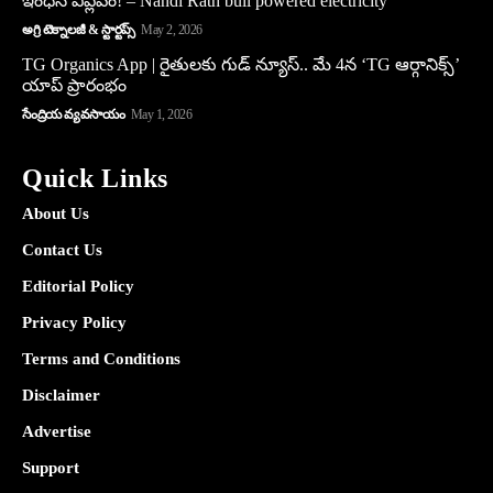
ఇంధన విప్లవం! – Nandi Rath bull powered electricity
అగ్రి టెక్నాలజీ & స్టార్టప్స్
May 2, 2026
TG Organics App | రైతులకు గుడ్ న్యూస్.. మే 4న ‘TG ఆర్గానిక్స్’
యాప్ ప్రారంభం
సేంద్రియ వ్యవసాయం
May 1, 2026
Quick Links
About Us
Contact Us
Editorial Policy
Privacy Policy
Terms and Conditions
Disclaimer
Advertise
Support