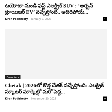
టయోటా నుండి ఫస్ట్ ఎలక్ట్రిక్ SUV : ‘అర్బన్
క్రూయిజర్ EV’ వచ్చేస్తోంది.. అదిరిపోయే...
Kiran Podishetty
-
January 7, 2026
1
E-scooters
Chetak | 2026లో కొత్త చేతక్ వచ్చేస్తోంది: ఎలక్ట్రిక్
స్కూటర్ మార్కెట్లో మరో పెద్ద...
Kiran Podishetty
-
November 20, 2025
0