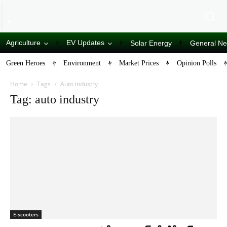
Agriculture
EV Updates
Solar Energy
General N
Green Heroes
Environment
Market Prices
Opinion Polls
Home
Tags
Auto industry
Tag: auto industry
E-scooters