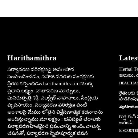
Harithamithra
Lates
పర్యావరణ పరిరక్షణపై అవగాహన
Herbal Tea
జలుబు, దగ
పెంపొందించడం, సహజ వనరుల సంరక్షణకు
ప్రేరణ కల్పించడం harithamithra.in యొక్క
HEALTH A
ప్రధాన లక్ష్యం. వాతావరణ మార్పులు,
రైతులకు బ
పునరుత్పత్తి శక్తి, ఎలక్ట్రిక్ వాహనాలు, సేంద్రియ
పొడిగింపు
వ్యవసాయం, పర్యావరణ పరిరక్షణ వంటి
వ్యవసాయ వార
అంశాలపై మేము లోతైన విశ్లేషణాత్మక కథనాలను
కొత్త ఈవీ
అందిస్తున్నాము.మా లక్ష్యం : భవిష్యత్ తరాలకు
ఆగండి!
పర్యావరణహితమైన ప్రపంచాన్ని అందించాలన్న
E-SCOOTE
తపనతో, పర్యావరణ స్నేహపూర్వక జీవన