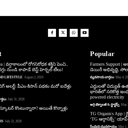
t
Popular
 | వర్షాకాలంలో రోగనిరోధక శక్తిని పెంచి..
Farmers Support | 
్గు నుండి కాపాడే బెస్ట్ హెర్బల్ టీలు!
డెయిరీ అభివృద్ధి, సోలార్
ND LIFESTYLE
August 2, 2026
వ్యవసాయ వార్తలు
May 4, 2
ిగ్ అలర్ట్: పీఎం-కిసాన్ పథకం మరో ఐదేళ్లు
ఎద్దులతో విద్యుత్ ఉత్
భారత్‌లో సరికొత్త ఇం
powered electricity
్తలు
July 31, 2026
అగ్రి టెక్నాలజీ & స్టార్టప్స్
May 
 స్కూట‌ర్ కొంటున్నారా? అయితే కొన్నాళ్లు
TG Organics App | ర
‘TG ఆర్గానిక్స్’ యాప్
RS
July 22, 2026
సేంద్రియ వ్యవసాయం
May 1,