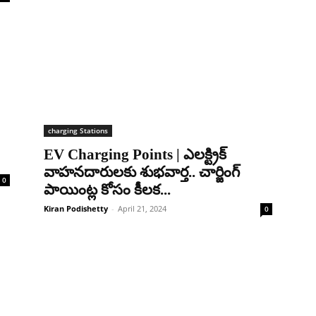
charging Stations
EV Charging Points | ఎలక్ట్రిక్
వాహనదారులకు శుభవార్త.. చార్జింగ్
0
పాయింట్ల కోసం కీలక...
Kiran Podishetty
-
April 21, 2024
0