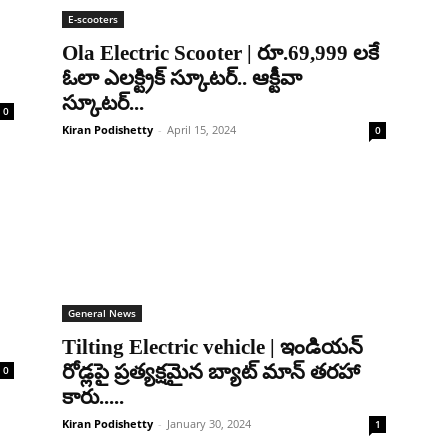
E-scooters
Ola Electric Scooter | రూ.69,999 లకే
ఓలా ఎలక్ట్రిక్ స్కూటర్.. ఆక్టీవా
స్కూటర్...
0
Kiran Podishetty
-
April 15, 2024
0
General News
Tilting Electric vehicle | ఇండియన్
రోడ్లపై ప్రత్యక్షమైన బ్యాట్ మాన్ తరహా
0
కారు.....
Kiran Podishetty
-
January 30, 2024
1