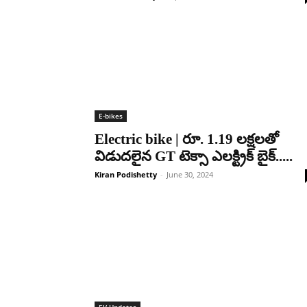
E-bikes
Electric bike | రూ. 1.19 లక్షలతో
విడుదలైన GT టెక్సా ఎలక్ట్రిక్ బైక్.....
Kiran Podishetty
-
June 30, 2024
EV Updates