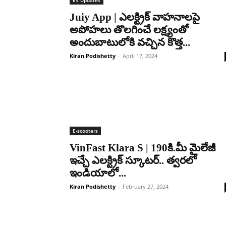
Juiy App | ఎలక్ట్రిక్ వాహనాలపై
అపోహలు తొలగించే లక్ష్యంతో
అందుబాటులోకి వచ్చిన కొత్త...
Kiran Podishetty
-
April 17, 2024
E-scooters
VinFast Klara S | 190కి.మీ మైలేజీ
ఇచ్చే ఎలక్ట్రిక్ స్కూటర్.. త్వరలో
ఇండియాలో...
Kiran Podishetty
-
February 27, 2024