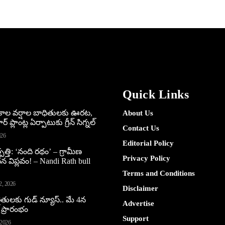
Quick Links
అకాల వర్షాల బాధితులకు ఊరట,
About Us
 ప్లాంట్ల ఏర్పాటుకు గ్రీన్‌ సిగ్నల్
Contact Us
026
Editorial Policy
పత్తి: ‘నంది రథం’ – గ్రామీణ
Privacy Policy
ధన విప్లవం! – Nandi Rath bull
Terms and Conditions
2, 2026
Disclaimer
ైతులకు గుడ్ న్యూస్.. మే 4న
Advertise
 ప్రారంభం
Support
 2026