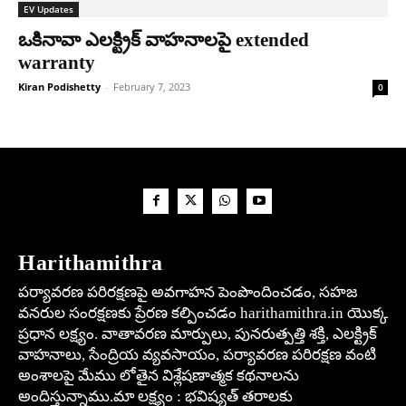
EV Updates
ఒకినావా ఎల‌క్ట్రిక్ వాహ‌నాల‌పై extended
warranty
Kiran Podishetty
-
February 7, 2023
0
Harithamithra
పర్యావరణ పరిరక్షణపై అవగాహన పెంపొందించడం, సహజ
వనరుల సంరక్షణకు ప్రేరణ కల్పించడం harithamithra.in యొక్క
ప్రధాన లక్ష్యం. వాతావరణ మార్పులు, పునరుత్పత్తి శక్తి, ఎలక్ట్రిక్
వాహనాలు, సేంద్రియ వ్యవసాయం, పర్యావరణ పరిరక్షణ వంటి
అంశాలపై మేము లోతైన విశ్లేషణాత్మక కథనాలను
అందిస్తున్నాము.మా లక్ష్యం : భవిష్యత్ తరాలకు