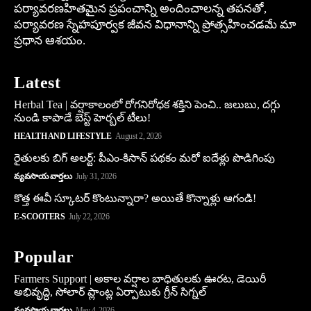
పర్యావరణహితమైన ప్రపంచాన్ని అందించాలన్న తపనతో,
పర్యావరణ స్నేహపూర్వక జీవన విధానాన్ని ప్రోత్సహించడమే మా
ప్రధాన ఆశయం.
Latest
Herbal Tea | వర్షాకాలంలో రోగనిరోధక శక్తిని పెంచి.. జలుబు, దగ్గు
నుండి కాపాడే బెస్ట్ హెర్బల్ టీలు!
HEALTH AND LIFESTYLE
August 2, 2026
రైతులకు బిగ్ అలర్ట్: పీఎం-కిసాన్ పథకం మరో ఐదేళ్లు పొడిగింపు
వ్యవసాయ వార్తలు
July 31, 2026
కొత్త ఈవీ స్కూట‌ర్ కొంటున్నారా? అయితే కొన్నాళ్లు ఆగండి!
E-SCOOTERS
July 22, 2026
Popular
Farmers Support | అకాల వర్షాల బాధితులకు ఊరట, డెయిరీ
అభివృద్ధి, సోలార్ ప్లాంట్ల ఏర్పాటుకు గ్రీన్‌ సిగ్నల్
వ్యవసాయ వార్తలు
May 4, 2026