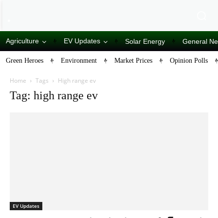
Agriculture
EV Updates
Solar Energy
General N
Green Heroes
Environment
Market Prices
Opinion Polls
Home
Tags
High range ev
Tag: high range ev
EV Updates