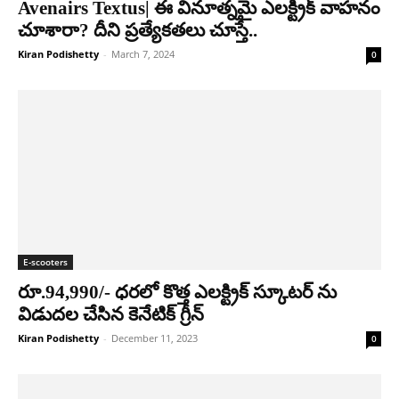
Avenairs Textus| ఈ వినూత్నమై ఎలక్ట్రిక్ వాహనం
చూశారా? దీని ప్రత్యేకతలు చూస్తే..
Kiran Podishetty
-
March 7, 2024
0
E-scooters
రూ.94,990/- ధరలో కొత్త ఎలక్ట్రిక్ స్కూటర్ ను
విడుదల చేసిన కెనేటిక్ గ్రీన్
Kiran Podishetty
-
December 11, 2023
0