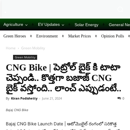
Agriculture
EV Updates
Solar Energy
General N
Green Heroes
Environment
Market Prices
Opinion Polls
Home
Green Mobility
Green Mobility
CNG Bike | పెట్రోల్ బైక్ కి టాటా
చెప్పండి.. కొత్తగా బజాజ్ CNG
బైక్ వస్తోంది.. లాంచ్ ఎప్పుడంటే..
By
Kiran Podishetty
-
June 21, 2024
0
Bajaj CNG Bike
Bajaj CNG Bike Launch Date | ఆటోమొబైల్ రంగంలో సరికొత్త