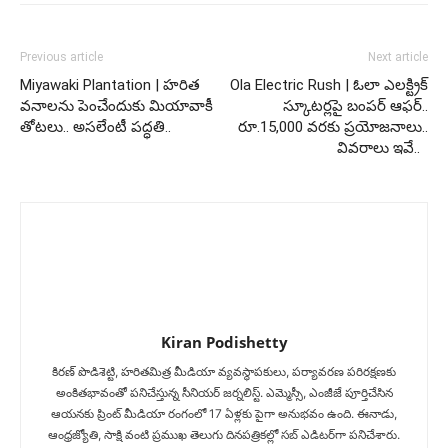
Previous article
Next article
Miyawaki Plantation | హరిత
Ola Electric Rush | ఓలా ఎలక్ట్రిక్
వనాలను పెంచేందుకు మియావాకీ
స్కూటర్లపై బంపర్ ఆఫర్..
తోటలు.. అసలేంటీ పద్ధతి..
రూ.15,000 వరకు ప్రయోజనాలు..
వివరాలు ఇవే..
Kiran Podishetty
కిరణ్ పొడిశెట్టి, హరితమిత్ర మీడియా వ్యవస్థాపకులు, పర్యావరణ పరిరక్షణకు
అంకితభావంతో పనిచేస్తున్న సీనియ‌ర్‌ జర్నలిస్ట్. ఎమ్మెస్సీ, ఎంజీజే పూర్తిచేసిన‌
ఆయనకు ప్రింట్ మీడియా రంగంలో 17 ఏళ్లకు పైగా అనుభవం ఉంది. ఈనాడు,
ఆంధ్రజ్యోతి, సాక్షి వంటి ప్రముఖ తెలుగు దినపత్రికల్లో సబ్‌ ఎడిటర్‌గా ప‌నిచేశారు.