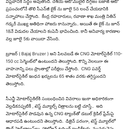
విప్లవానికి సిద్ధం అవుతోంది. దేశీయ ఆటోమొబైల్ దిగ్గజం బజాజ్ ఆటో
ప్రపంచంలోనే తొలి సీఎన్‌జీ బైక్ ను జూలై 5న లంచ్ చేయడానికి
సన్నాహాలు చేస్తోంది. కేంద్ర రహదారులు, రవాణా శాఖ మంత్రి నితిన్
గడ్కరీ ముఖ్య అతిథిగా హాజరు కానున్నారు.. అయితే ఈ బైక్ ను జూన్
18నే విడుదల చేయాలని కంపెనీ భావించింది. కానీ అనివార్య కారణాల
వల్ల జూలై 5కు వాయిదా వేసింది.
బ్రూజర్ ( Bajaj Bruzer ) అని పిలవబడే ఈ CNG మోటార్‌సైకిల్ 110-
150 cc సెగ్మెంట్‌లో ఉంటుందని తెలుస్తోంది. కొన్ని నెలలుగా ఈ
వాహనాన్ని పలు ప్రాంతాల్లో పరీక్షలు చేస్తోంది. CNG పవర్డ్
మోటార్‌సైకిల్ ఇంధన ఖర్చులను 65 శాతం వరకు తగ్గిస్తుందని
తెలుస్తోంది.
సీఎన్జీ మోటార్‌సైకిల్‌కి సంబంధించిన వివరాలు ఇంకా అధికారికంగా
వెల్లడికనప్పటికీ , టెస్ట్ మ్యూల్స్ చిత్రాలను బట్టి చూస్తే.. అది
మోటార్‌సైకిల్ పొడవున ఉన్న CNG ట్యాంక్‌తో డబుల్ క్రెడిల్ ఫ్రేమ్‌పై
ఆధారపడి ఉంటుందని తెలుస్తోంది. డిజైన్ పరంగా, టెస్ట్ మ్యూల్‌లో
రౌండ్ హెడ్‌ల్యాంప్‌లు, హాలోజన్ టర్నింగ్ ఇండికేటర్లు, మువదువైపు