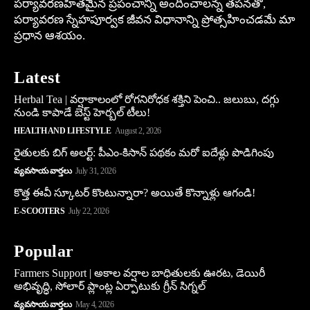
పర్యావరణహితమైన ప్రపంచాన్ని అందించాలన్న తపనతో,
పర్యావరణ స్నేహపూర్వక జీవన విధానాన్ని ప్రోత్సహించడమే మా
ప్రధాన ఆశయం.
Latest
Herbal Tea | వర్షాకాలంలో రోగనిరోధక శక్తిని పెంచి.. జలుబు, దగ్గు
నుండి కాపాడే బెస్ట్ హెర్బల్ టీలు!
HEALTH AND LIFESTYLE
August 2, 2026
రైతులకు బిగ్ అలర్ట్: పీఎం-కిసాన్ పథకం మరో ఐదేళ్లు పొడిగింపు
వ్యవసాయ వార్తలు
July 31, 2026
కొత్త ఈవీ స్కూట‌ర్ కొంటున్నారా? అయితే కొన్నాళ్లు ఆగండి!
E-SCOOTERS
July 22, 2026
Popular
Farmers Support | అకాల వర్షాల బాధితులకు ఊరట, డెయిరీ
అభివృద్ధి, సోలార్ ప్లాంట్ల ఏర్పాటుకు గ్రీన్‌ సిగ్నల్
వ్యవసాయ వార్తలు
May 4, 2026