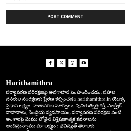
Harithamithra
పర్యావరణ పరిరక్షణపై అవగాహన పెంపొందించడం, సహజ
వనరుల సంరక్షణకు ప్రేరణ కల్పించడం harithamithra.in యొక్క
ప్రధాన లక్ష్యం. వాతావరణ మార్పులు, పునరుత్పత్తి శక్తి, ఎలక్ట్రిక్
వాహనాలు, సేంద్రియ వ్యవసాయం, పర్యావరణ పరిరక్షణ వంటి
అంశాలపై మేము లోతైన విశ్లేషణాత్మక కథనాలను
అందిస్తున్నాము.మా లక్ష్యం : భవిష్యత్ తరాలకు