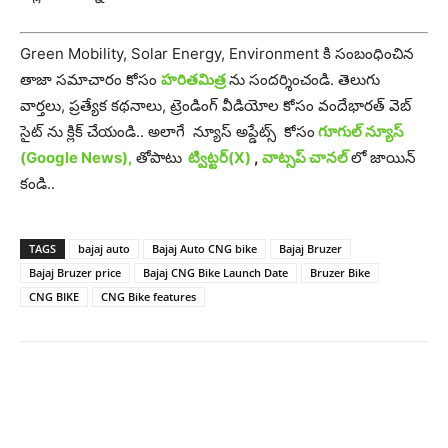
Green Mobility, Solar Energy, Environment కి సంబంధించిన
తాజా సమాచారం కోసం
హరితమిత్ర
ను సందర్శించండి. తెలుగు
వార్తలు, ప్రత్యేక కథనాలు, ట్రెండింగ్ వీడియోల కోసం వందేభారత్ వెబ్
సైట్ ను క్లిక్ చేయండి.. అలాగే న్యూస్ అప్డేట్స్ కోసం
గూగుల్ న్యూస్
(Google News),
తోపాటు
ట్విట్టర్(X)
,
వాట్సప్ చానల్
లో జాయిన్
కండి..
TAGS
bajaj auto
Bajaj Auto CNG bike
Bajaj Bruzer
Bajaj Bruzer price
Bajaj CNG Bike Launch Date
Bruzer Bike
CNG BIKE
CNG Bike features