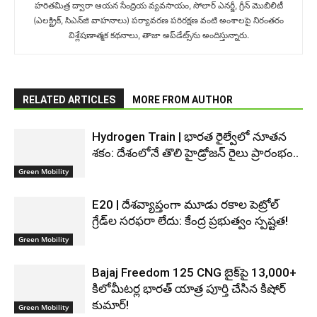
హరితమిత్ర ద్వారా ఆయన సేంద్రియ వ్యవసాయం, సోలార్ ఎనర్జీ, గ్రీన్ మొబిలిటీ
(ఎలక్ట్రిక్‌, సిఎన్‌జి వాహనాలు) ప‌ర్యావ‌ర‌ణ ప‌రిర‌క్ష‌ణ వంటి అంశాలపై నిరంతరం
విశ్లేషణాత్మక కథనాలు, తాజా అప్‌డేట్స్‌ను అందిస్తున్నారు.
RELATED ARTICLES
MORE FROM AUTHOR
Hydrogen Train | భారత రైల్వేలో నూతన
శకం: దేశంలోనే తొలి హైడ్రోజన్ రైలు ప్రారంభం..
Green Mobility
E20 | దేశవ్యాప్తంగా మూడు రకాల పెట్రోల్
గ్రేడ్‌ల సరఫరా లేదు: కేంద్ర ప్రభుత్వం స్పష్టత!
Green Mobility
Bajaj Freedom 125 CNG బైక్‌పై 13,000+
కిలోమీటర్ల భారత్ యాత్ర పూర్తి చేసిన కిషోర్
కుమార్!
Green Mobility