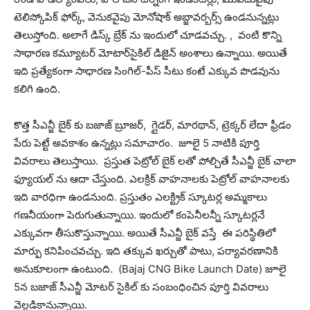
టెలిస్కోపిక్ ఫోర్క్, వెనుకవైపు మోనోషాక్ అబ్జావర్బర్స్ ఉండనున్నట్లు
తెలుస్తోంది. అలాగే డిస్క్ బ్రేక్ ను ఇందులో చూడవచ్చు. , వంటి కొన్ని
సాధారణ కమ్యూటర్ మోటార్‌సైకిల్ డిజైన్ అంశాలు ఉన్నాయి. అయితే
ఇది ప్రత్యేకంగా సాధారణ సింగిల్-పీస్ సీటు కంటే ఎక్కువ పొడవును
కలిగి ఉంది.
కొత్త సీఎన్జీ బైక్ కు బజాజ్ బ్రూజర్, గ్లైడర్, మారథాన్, ట్రెక్కర్ లేదా ఫ్రీడం
పేరు పెట్టే అవకాశం ఉన్నట్లు సమాచారం. జూలై 5 నాటికి పూర్తి
వివరాలు తెలుస్తాయి. ప్రస్తుత పెట్రోల్ బైక్ లతో పోల్చితే సీఎన్జీ బైక్ చాలా
ఫ్యూయల్ ను ఆదా చేస్తుంది. ఎలక్రిక్ వాహనాలకు పెట్రోల్ వాహనాలకు
ఇది వారధిగా ఉండనుంది. ప్రస్తుతం ఎలక్ట్రిక్ స్కూటర్ల అమ్మకాలు
గణనీయంగా పెరుగుతున్నాయి. ఇందులో కంపెనీలన్నీ స్కూటర్లనే
ఎక్కువగా తీసుకొస్తున్నాయి. అయితే సీఎన్జీ బైక్ వస్తే ఈ పరిస్థితిలో
మార్పు కనిపించవచ్చు. ఇది తక్కువ ఖర్చుతో పాటు, పర్యావరణానికి
అనుకూలంగా ఉంటుంది. (Bajaj CNG Bike Launch Date) జూలై
5న బజాజ్ సీఎన్జీ మోటర్ సైకిల్ కు సంబంధించిన పూర్తి వివరాలు
వెల్లడికానున్నాయి.