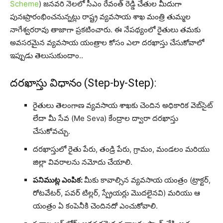
Scheme
) జనవరి నెలలో సీఎం రేవంత్ రెడ్డి చేతుల మీదుగా
పునఃప్రారంభించనున్నట్లు రాష్ట్ర వ్యవసాయ శాఖ మంత్రి తుమ్మల
నాగేశ్వరరావు తాజాగా ప్రకటించారు. ఈ నేప‌థ్యంలో రైతులు త‌మ‌కు
అవ‌స‌ర‌మైన వ్య‌వ‌సాయ యంత్రాల కోసం ఎలా ద‌ర‌ఖాస్తు చేసుకోవాలో
ఇప్పుడు తెలుసుకుందాం..
దరఖాస్తు విధానం (Step-by-Step):
రైతులు తెలంగాణ వ్యవసాయ శాఖకు చెందిన అధికారిక వెబ్‌సైట్
లేదా మీ సేవ (Me Seva) కేంద్రాల ద్వారా దరఖాస్తు
చేసుకోవచ్చు.
దరఖాస్తులో రైతు పేరు, తండ్రి పేరు, గ్రామం, మండలం మరియు
జిల్లా వివరాలను నమోదు చేయాలి.
పనిముట్ల ఎంపిక:
మీకు కావాల్సిన వ్యవసాయ యంత్రం (ట్రాక్టర్,
రోటవేటర్, పవర్ టిల్లర్, స్ప్రేయర్లు మొదలైనవి) మరియు ఆ
యంత్రం ఏ కంపెనీకి చెందినదో ఎంచుకోవాలి.