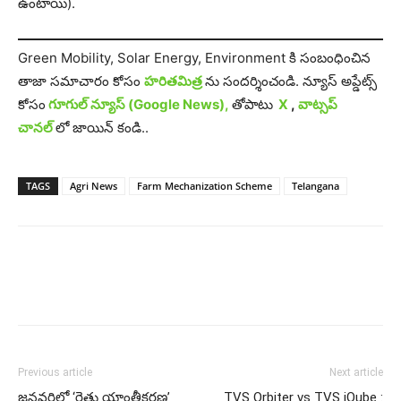
ఉంటాయి).
Green Mobility, Solar Energy, Environment కి సంబంధించిన
తాజా సమాచారం కోసం
హరితమిత్ర
ను సందర్శించండి. న్యూస్ అప్డేట్స్
కోసం
గూగుల్ న్యూస్ (Google News),
తోపాటు
X
,
వాట్సప్
చానల్
లో జాయిన్ కండి..
TAGS
Agri News
Farm Mechanization Scheme
Telangana
Previous article
Next article
జనవరిలో ‘రైతు యాంత్రీకరణ’
TVS Orbiter vs TVS iQube :