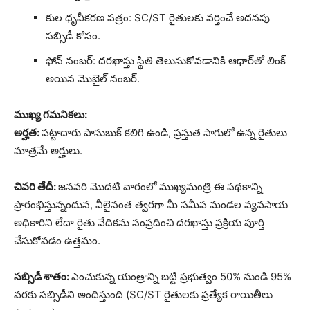
కుల ధృవీకరణ పత్రం: SC/ST రైతులకు వర్తించే అదనపు
సబ్సిడీ కోసం.
ఫోన్ నంబర్: దరఖాస్తు స్థితి తెలుసుకోవడానికి ఆధార్‌తో లింక్
అయిన మొబైల్ నంబర్.
ముఖ్య గమనికలు:
అర్హత:
పట్టాదారు పాసుబుక్ కలిగి ఉండి, ప్రస్తుత సాగులో ఉన్న రైతులు
మాత్రమే అర్హులు.
చివరి తేదీ:
జనవరి మొదటి వారంలో ముఖ్యమంత్రి ఈ పథకాన్ని
ప్రారంభిస్తున్నందున, వీలైనంత త్వరగా మీ సమీప మండల వ్యవసాయ
అధికారిని లేదా రైతు వేదికను సంప్రదించి దరఖాస్తు ప్రక్రియ పూర్తి
చేసుకోవడం ఉత్తమం.
సబ్సిడీ శాతం:
ఎంచుకున్న యంత్రాన్ని బట్టి ప్రభుత్వం 50% నుండి 95%
వరకు సబ్సిడీని అందిస్తుంది (SC/ST రైతులకు ప్రత్యేక రాయితీలు