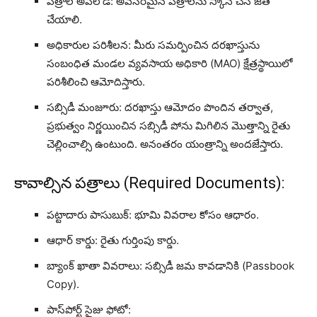
పత్రాల అప్‌లోడ్: అవసరమైన పత్రాలను స్కాన్ చేసి జత
చేయాలి.
అధికారుల పరిశీలన: మీరు సమర్పించిన దరఖాస్తును
సంబంధిత మండల వ్యవసాయ అధికారి (MAO) క్షేత్రస్థాయిలో
పరిశీలించి ఆమోదిస్తారు.
సబ్సిడీ మంజూరు: దరఖాస్తు ఆమోదం పొందిన తర్వాత,
ప్రభుత్వం నిర్ణయించిన సబ్సిడీ పోను మిగిలిన మొత్తాన్ని రైతు
చెల్లించాల్సి ఉంటుంది. అనంతరం యంత్రాన్ని అందజేస్తారు.
కావాల్సిన పత్రాలు (Required Documents):
పట్టాదారు పాసుబుక్: భూమి వివరాల కోసం ఆధారం.
ఆధార్ కార్డు: రైతు గుర్తింపు కార్డు.
బ్యాంక్ ఖాతా వివరాలు: సబ్సిడీ జమ కావడానికి (Passbook
Copy).
పాస్‌పోర్ట్ సైజు ఫోటో: