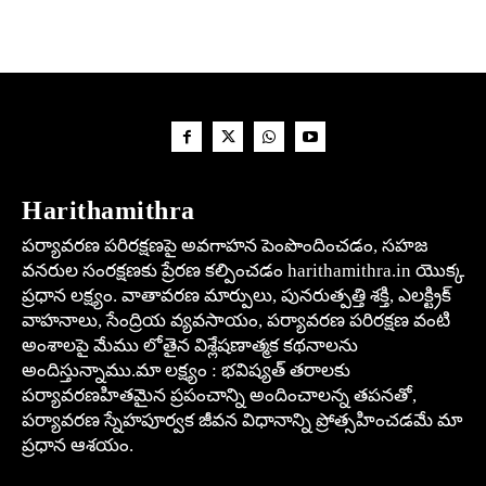
Harithamithra
పర్యావరణ పరిరక్షణపై అవగాహన పెంపొందించడం, సహజ
వనరుల సంరక్షణకు ప్రేరణ కల్పించడం harithamithra.in యొక్క
ప్రధాన లక్ష్యం. వాతావరణ మార్పులు, పునరుత్పత్తి శక్తి, ఎలక్ట్రిక్
వాహనాలు, సేంద్రియ వ్యవసాయం, పర్యావరణ పరిరక్షణ వంటి
అంశాలపై మేము లోతైన విశ్లేషణాత్మక కథనాలను
అందిస్తున్నాము.మా లక్ష్యం : భవిష్యత్ తరాలకు
పర్యావరణహితమైన ప్రపంచాన్ని అందించాలన్న తపనతో,
పర్యావరణ స్నేహపూర్వక జీవన విధానాన్ని ప్రోత్సహించడమే మా
ప్రధాన ఆశయం.