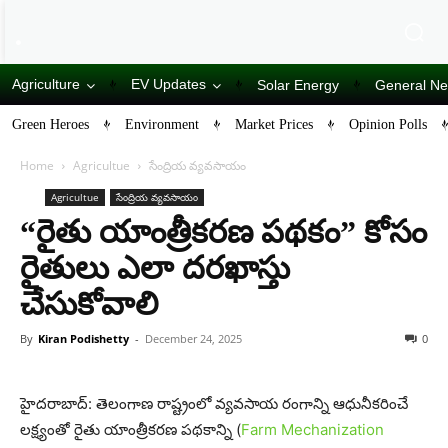
Agriculture
EV Updates
Solar Energy
General N
Green Heroes
Environment
Market Prices
Opinion Polls
Home
Agricultue
సేంద్రియ వ్యవసాయం
Agricultue
సేంద్రియ వ్యవసాయం
“రైతు యాంత్రీకరణ పథకం” కోసం
రైతులు ఎలా దరఖాస్తు
చేసుకోవాలి
By
Kiran Podishetty
-
December 24, 2025
0
హైదరాబాద్: తెలంగాణ రాష్ట్రంలో వ్యవసాయ రంగాన్ని ఆధునీకరించే
లక్ష్యంతో రైతు యాంత్రీకరణ పథకాన్ని (
Farm Mechanization