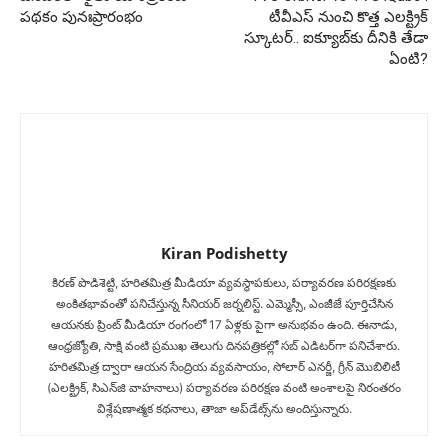
పథకం పునఃప్రారంభం
టీవీఎస్ నుంచి కొత్త ఎలక్ట్రిక్
స్కూటర్.. ఐక్యూబ్‌కు దీనికి తేడా
ఏంటి?
Kiran Podishetty
కిరణ్ పొడిశెట్టి, హరితమిత్ర మీడియా వ్యవస్థాపకులు, పర్యావరణ పరిరక్షణకు
అంకితభావంతో పనిచేస్తున్న సీనియ‌ర్‌ జర్నలిస్ట్. ఎమ్మెస్సీ, ఎంజీజే పూర్తిచేసిన‌
ఆయనకు ప్రింట్ మీడియా రంగంలో 17 ఏళ్లకు పైగా అనుభవం ఉంది. ఈనాడు,
ఆంధ్రజ్యోతి, సాక్షి వంటి ప్రముఖ తెలుగు దినపత్రికల్లో సబ్‌ ఎడిటర్‌గా ప‌నిచేశారు.
హరితమిత్ర ద్వారా ఆయన సేంద్రియ వ్యవసాయం, సోలార్ ఎనర్జీ, గ్రీన్ మొబిలిటీ
(ఎలక్ట్రిక్‌, సిఎన్‌జి వాహనాలు) ప‌ర్యావ‌ర‌ణ ప‌రిర‌క్ష‌ణ వంటి అంశాలపై నిరంతరం
విశ్లేషణాత్మక కథనాలు, తాజా అప్‌డేట్స్‌ను అందిస్తున్నారు.