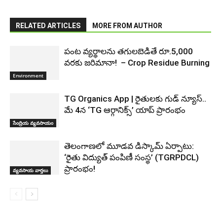
RELATED ARTICLES
MORE FROM AUTHOR
పంట వ్యర్థాలను తగులబెడితే రూ.5,000
వరకు జరిమానా! ‌‌ – Crop Residue Burning
Environment
TG Organics App | రైతులకు గుడ్ న్యూస్..
మే 4న ‘TG ఆర్గానిక్స్’ యాప్ ప్రారంభం
సేంద్రియ వ్యవసాయం
తెలంగాణలో మూడవ డిస్కామ్ ఏర్పాటు:
‘రైతు విద్యుత్ పంపిణీ సంస్థ’ (TGRPDCL)
ప్రారంభం!
వ్యవసాయ వార్తలు