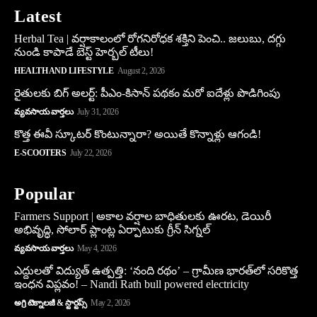
Latest
Herbal Tea | వర్షాకాలంలో రోగనిరోధక శక్తిని పెంచి.. జలుబు, దగ్గు
నుండి కాపాడే బెస్ట్ హెర్బల్ టీలు!
HEALTH AND LIFESTYLE
August 2, 2026
రైతులకు బిగ్ అలర్ట్: పీఎం-కిసాన్ పథకం మరో ఐదేళ్లు పొడిగింపు
వ్యవసాయ వార్తలు
July 31, 2026
కొత్త ఈవీ స్కూట‌ర్ కొంటున్నారా? అయితే కొన్నాళ్లు ఆగండి!
E-SCOOTERS
July 22, 2026
Popular
Farmers Support | అకాల వర్షాల బాధితులకు ఊరట, డెయిరీ
అభివృద్ధి, సోలార్ ప్లాంట్ల ఏర్పాటుకు గ్రీన్‌ సిగ్నల్
వ్యవసాయ వార్తలు
May 4, 2026
ఎద్దులతో విద్యుత్ ఉత్పత్తి: ‘నంది రథం’ – గ్రామీణ భారత్‌లో సరికొత్త
ఇంధన విప్లవం! – Nandi Rath bull powered electricity
అగ్రి టెక్నాలజీ & స్టార్టప్స్
May 2, 2026