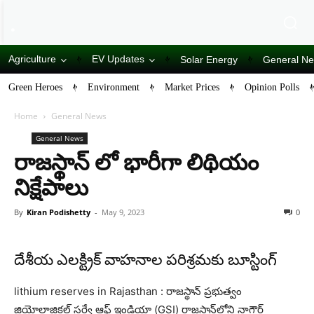
Agriculture
EV Updates
Solar Energy
General N
Green Heroes
Environment
Market Prices
Opinion Polls
Home
General News
General News
రాజస్థాన్ లో భారీగా లిథియం
నిక్షేపాలు
By
Kiran Podishetty
-
May 9, 2023
0
దేశీయ ఎలక్ట్రిక్ వాహనాల పరిశ్రమకు బూస్టింగ్
lithium reserves in Rajasthan : రాజస్థాన్ ప్రభుత్వం
జియోలాజికల్ సర్వే ఆఫ్ ఇండియా (GSI) రాజస్థాన్‌లోని నాగౌర్