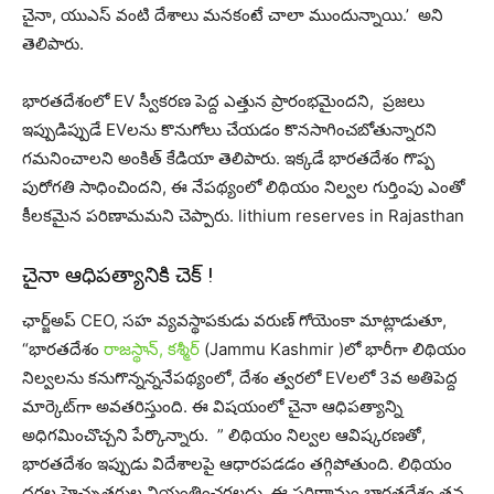
చైనా, యుఎస్ వంటి దేశాలు మనకంటే చాలా ముందున్నాయి.’ అని
తెలిపారు.
భారతదేశంలో EV స్వీకరణ పెద్ద ఎత్తున ప్రారంభమైందని, ప్రజలు
ఇప్పుడిప్పుడే EVలను కొనుగోలు చేయడం కొనసాగించబోతున్నారని
గమనించాలని అంకిత్ కేడియా తెలిపారు. ఇక్కడే భారతదేశం గొప్ప
పురోగతి సాధించిందని, ఈ నేపథ్యంలో లిథియం నిల్వల గుర్తింపు ఎంతో
కీలకమైన పరిణామమని చెప్పారు. lithium reserves in Rajasthan
చైనా ఆధిపత్యానికి చెక్ !
ఛార్జ్అప్ CEO, సహ వ్యవస్థాపకుడు వరుణ్ గోయెంకా మాట్లాడుతూ,
“భారతదేశం
రాజస్థాన్‌, కశ్మీర్
(Jammu Kashmir )లో భారీగా లిథియం
నిల్వలను కనుగొన్నన్ననేపథ్యంలో, దేశం త్వరలో EVలలో 3వ అతిపెద్ద
మార్కెట్‌గా అవతరిస్తుంది. ఈ విషయంలో చైనా ఆధిపత్యాన్ని
అధిగమించొచ్చని పేర్కొన్నారు. ” లిథియం నిల్వల ఆవిష్కరణతో,
భారతదేశం ఇప్పుడు విదేశాలపై ఆధారపడడం తగ్గిపోతుంది. లిథియం
ధరల హెచ్చుతగ్గుల నియంత్రించగలదు. ఈ పరిణామం భారతదేశం తన