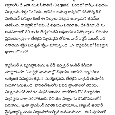
జిల్లాలోని దేగానా మునిసిపాలిటీ (Degana) పరిధిలో భారీగా లిథియం
నిల్వలను గుర్తించించింది.. ఇటీవల జమ్మూ కాశ్మీర్‌లో కనుగొన్న 5.9
మిలియన్ టన్నుల కంటే ఈ నిల్వలు ఎక్కువ ఉన్నాయని జీఎస్ఐ
తెలిపింది. రాజస్థాన్‌లో లభించే లిథియం పరిమాణం దేశ డిమాండ్ ను
అవసరాలలో 80 శాతం తీర్చగలదని అధికారులు పేర్కొన్నారు. లిథియం
ప్రపంచవ్యాప్తంగా తేలికైన మృదువైన లోహం. నాన్ ఫెర్రస్ మెటల్, ఇది
రసాయన శక్తిని విద్యుత్ శక్తిగా మారుస్తుంది. EV బ్యాటరీలలో కీలకమైన
భాగాలలో ఒకటి.
క్యాపిటల్ A వ్యవస్థాపకుడు & లీడ్ ఇన్వెస్టర్ అంకిత్ కేడియా
మాట్లాడుతూ “ఎలక్ట్రిక్ వాహనాల్లో లిథియం-అయాన్ బ్యాటరీలు
అత్యంత సమర్థవంతమైన, సురక్షితమైన. తేలికైన బ్యాటరీ తయారీకి
పయోగపడుతుంది. భారతదేశంలోని వివిధ ప్రాంతాలలో లిథియం
నిల్వలను కనుగొనడం శుభపరిణామం. భారతీయ EV పర్యావరణ
వ్యవస్థకు బాగా సరిపోతుంది. లిథియం నిల్వలను కనుగొనడంతోనే
సరిపోదు.. ఇంకా ప్రాసెసింగ్ మౌలిక సదుపాయాలు, బ్యాటరీ తయారీ
నైపుణ్యాన్ని మనం నిర్మించుకోవాల్సిన అవసరముంది.. ఈ విషయంలో