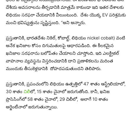
దేశీయ అవసరాలను తీర్చడానికి మాత్రమే కాకుండా ఇది ఇతర దేశాలకు
లిథియం సరఫరా చేయడానికి వీలుంటుంది. దేశం యొక్క EV పరిశ్రమకు
మంచి భవిష్యత్తును సృష్టిస్తుంది. “అని అన్నారు.
ప్రస్తుతానికి, భారతదేశం నికెల్, కోబాల్ట్, లిథియం nickel cobalt) వంటి
అనేక ఖనిజాల కోసం దిగుమతులపై ఆధారపడింది. ఈ కీలకమైన
ఖనిజాల సరఫరాను బలోపేతం చేయాలని చూస్తోంది. ఇది ఎలక్ట్రికల్
వాహనాల వ్యవస్థను విస్తరించడానికి దాని ప్రణాళికలను మరింత
ముందుకు తీసుకెళ్లడానికి దోహదపడుతుందని తెలిపారు.
ప్రస్తుతానికి, ప్రపంచంలోని లిథియం ఉత్పత్తిలో 47 శాతం ఆస్ట్రేలియాలో,
30 శాతం
చిలీ
లో, 15 శాతం చైనాలో జరుగుతోంది. కానీ, ఖనిజ
ప్రాసెసింగ్‌లో 58 శాతం చైనాలో, 29 చిలీలో, అలాగే 10 శాతం
అర్జెంటీనాలో జరుగుతున్నాయి.