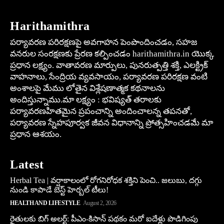
Harithamithra
పర్యావరణ పరిరక్షణపై అవగాహన పెంపొందించడం, సహజ
వనరుల సంరక్షణకు ప్రేరణ కల్పించడం harithamithra.in యొక్క
ప్రధాన లక్ష్యం. వాతావరణ మార్పులు, పునరుత్పత్తి శక్తి, ఎలక్ట్రిక్
వాహనాలు, సేంద్రియ వ్యవసాయం, పర్యావరణ పరిరక్షణ వంటి
అంశాలపై మేము లోతైన విశ్లేషణాత్మక కథనాలను
అందిస్తున్నాము.మా లక్ష్యం : భవిష్యత్ తరాలకు
పర్యావరణహితమైన ప్రపంచాన్ని అందించాలన్న తపనతో,
పర్యావరణ స్నేహపూర్వక జీవన విధానాన్ని ప్రోత్సహించడమే మా
ప్రధాన ఆశయం.
Latest
Herbal Tea | వర్షాకాలంలో రోగనిరోధక శక్తిని పెంచి.. జలుబు, దగ్గు
నుండి కాపాడే బెస్ట్ హెర్బల్ టీలు!
HEALTH AND LIFESTYLE
August 2, 2026
రైతులకు బిగ్ అలర్ట్: పీఎం-కిసాన్ పథకం మరో ఐదేళ్లు పొడిగింపు