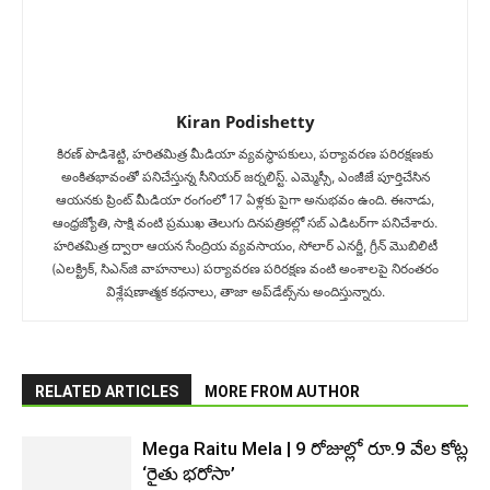
Kiran Podishetty
కిరణ్ పొడిశెట్టి, హరితమిత్ర మీడియా వ్యవస్థాపకులు, పర్యావరణ పరిరక్షణకు
అంకితభావంతో పనిచేస్తున్న సీనియ‌ర్‌ జర్నలిస్ట్. ఎమ్మెస్సీ, ఎంజీజే పూర్తిచేసిన‌
ఆయనకు ప్రింట్ మీడియా రంగంలో 17 ఏళ్లకు పైగా అనుభవం ఉంది. ఈనాడు,
ఆంధ్రజ్యోతి, సాక్షి వంటి ప్రముఖ తెలుగు దినపత్రికల్లో సబ్‌ ఎడిటర్‌గా ప‌నిచేశారు.
హరితమిత్ర ద్వారా ఆయన సేంద్రియ వ్యవసాయం, సోలార్ ఎనర్జీ, గ్రీన్ మొబిలిటీ
(ఎలక్ట్రిక్‌, సిఎన్‌జి వాహనాలు) ప‌ర్యావ‌ర‌ణ ప‌రిర‌క్ష‌ణ వంటి అంశాలపై నిరంతరం
విశ్లేషణాత్మక కథనాలు, తాజా అప్‌డేట్స్‌ను అందిస్తున్నారు.
RELATED ARTICLES
MORE FROM AUTHOR
Mega Raitu Mela | 9 రోజుల్లో రూ.9 వేల కోట్ల
‘రైతు భరోసా’