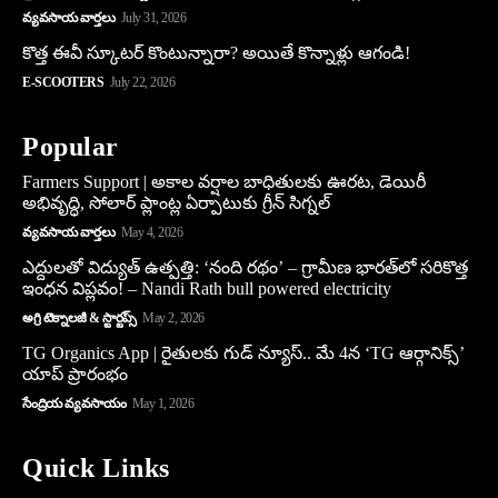
వ్యవసాయ వార్తలు
July 31, 2026
కొత్త ఈవీ స్కూట‌ర్ కొంటున్నారా? అయితే కొన్నాళ్లు ఆగండి!
E-SCOOTERS
July 22, 2026
Popular
Farmers Support | అకాల వర్షాల బాధితులకు ఊరట, డెయిరీ
అభివృద్ధి, సోలార్ ప్లాంట్ల ఏర్పాటుకు గ్రీన్‌ సిగ్నల్
వ్యవసాయ వార్తలు
May 4, 2026
ఎద్దులతో విద్యుత్ ఉత్పత్తి: ‘నంది రథం’ – గ్రామీణ భారత్‌లో సరికొత్త
ఇంధన విప్లవం! – Nandi Rath bull powered electricity
అగ్రి టెక్నాలజీ & స్టార్టప్స్
May 2, 2026
TG Organics App | రైతులకు గుడ్ న్యూస్.. మే 4న ‘TG ఆర్గానిక్స్’
యాప్ ప్రారంభం
సేంద్రియ వ్యవసాయం
May 1, 2026
Quick Links