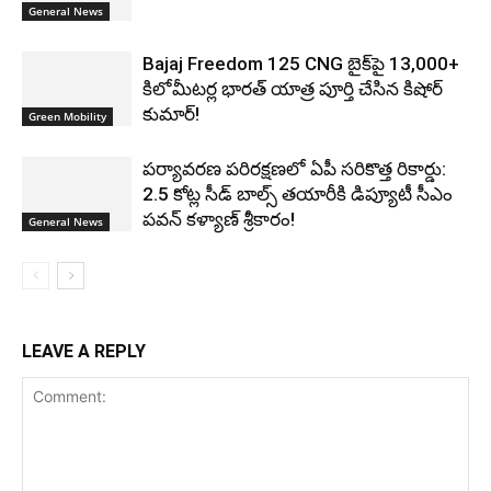
General News
Bajaj Freedom 125 CNG బైక్‌పై 13,000+
కిలోమీటర్ల భారత్ యాత్ర పూర్తి చేసిన కిషోర్
కుమార్!
Green Mobility
పర్యావరణ పరిరక్షణలో ఏపీ సరికొత్త రికార్డు:
2.5 కోట్ల సీడ్ బాల్స్ తయారీకి డిప్యూటీ సీఎం
పవన్ కళ్యాణ్ శ్రీకారం!
General News
LEAVE A REPLY