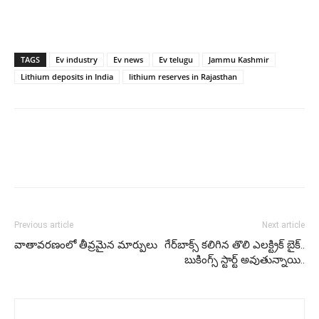
TAGS
Ev industry
Ev news
Ev telugu
Jammu Kashmir
Lithium deposits in India
lithium reserves in Rajasthan
Previous article
Next article
వాతావరణంలో తీవ్రమైన మార్పులు
గేర్‌బాక్స్‌ కలిగిన తొలి ఎలక్ట్రిక్ బైక్..
బుకింగ్స్ స్టార్ట్ అవుతున్నాయి..