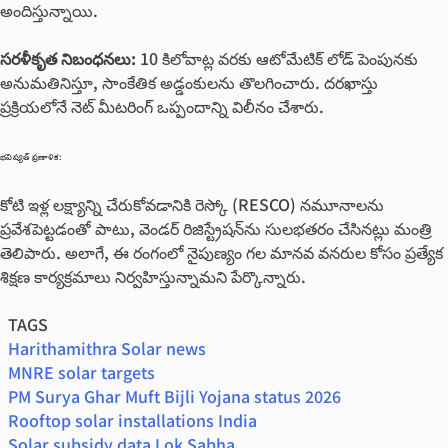
అందిస్తున్నాయి.
సరళీకృత నిబంధనలు:
10 కిలోవాట్ల వరకు ఆటోమేటిక్ లోడ్ పెంపునకు
అనుమతినిస్తూ, సాంకేతిక అడ్డంకులను తొలగించారు. దరఖాస్తు
ప్రక్రియలోనే నెట్ మీటరింగ్ ఒప్పందాన్ని విలీనం చేశారు.
భవిష్యత్ ప్రణాళిక:
కోటి ఇళ్ల లక్ష్యాన్ని చేరుకోవడానికి రెస్కో (RESCO) నమూనాలను
ప్రవేశపెట్టడంతో పాటు, వెండర్ రిజిస్ట్రేషన్‌ను సులభతరం చేసినట్లు మంత్రి
తెలిపారు. అలాగే, ఈ రంగంలో నైపుణ్యం గల మానవ వనరుల కోసం ప్రత్యేక
శిక్షణ కార్యక్రమాలు నిర్వహిస్తున్నామని పేర్కొన్నారు.
TAGS
Harithamithra Solar news
MNRE solar targets
PM Surya Ghar Muft Bijli Yojana status 2026
Rooftop solar installations India
Solar subsidy data Lok Sabha