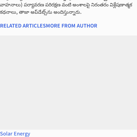
వాహనాలు) ప‌ర్యావ‌ర‌ణ ప‌రిర‌క్ష‌ణ వంటి అంశాలపై నిరంతరం విశ్లేషణాత్మక
కథనాలు, తాజా అప్‌డేట్స్‌ను అందిస్తున్నారు.
RELATED ARTICLES
MORE FROM AUTHOR
Solar Energy