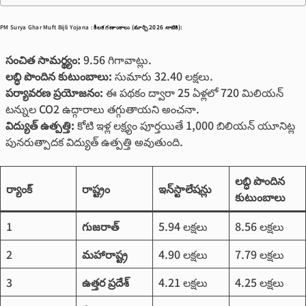
PM Surya Ghar Muft Bijli Yojana :
కీలక గణాంకాలు (మార్చి 2026 నాటికి):
సంచిత సామర్థ్యం:
9.56 గిగావాట్లు.
లబ్ధి పొందిన కుటుంబాలు:
సుమారు 32.40 లక్షలు.
పర్యావరణ ప్రయోజనం:
ఈ పథకం ద్వారా 25 ఏళ్లలో 720 మిలియన్
టన్నుల CO2 ఉద్గారాలు తగ్గుతాయని అంచనా.
విద్యుత్ ఉత్పత్తి:
కోటి ఇళ్ల లక్ష్యం పూర్తయితే 1,000 బిలియన్ యూనిట్ల
పునరుత్పాదక విద్యుత్ ఉత్పత్తి అవుతుంది.
లబ్ధి పొందిన
ర్యాంక్
రాష్ట్రం
ఇన్‌స్టాలేషన్లు
కుటుంబాలు
1
గుజరాత్
5.94 లక్షలు
8.56 లక్షలు
2
మహారాష్ట్ర
4.90 లక్షలు
7.79 లక్షలు
3
ఉత్తర ప్రదేశ్
4.21 లక్షలు
4.25 లక్షలు