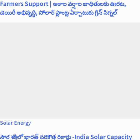
Farmers Support | అకాల వర్షాల బాధితులకు ఊరట,
డెయిరీ అభివృద్ధి, సోలార్ ప్లాంట్ల ఏర్పాటుకు గ్రీన్‌ సిగ్నల్
Solar Energy
సౌర శక్తిలో భారత్ సరికొత్త రికార్డు -India Solar Capacity