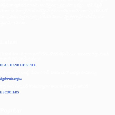
విశ్లేషణాత్మక కథనాలను అందిస్తున్నాము.మా లక్ష్యం : భవిష్యత్
తరాలకు పర్యావరణహితమైన ప్రపంచాన్ని అందించాలన్న తపనతో,
పర్యావరణ స్నేహపూర్వక జీవన విధానాన్ని ప్రోత్సహించడమే మా
ప్రధాన ఆశయం.
Latest
Herbal Tea | వర్షాకాలంలో రోగనిరోధక శక్తిని పెంచి.. జలుబు, దగ్గు నుండి
కాపాడే బెస్ట్ హెర్బల్ టీలు!
HEALTH AND LIFESTYLE
రైతులకు బిగ్ అలర్ట్: పీఎం-కిసాన్ పథకం మరో ఐదేళ్లు పొడిగింపు
వ్యవసాయ వార్తలు
కొత్త ఈవీ స్కూట‌ర్ కొంటున్నారా? అయితే కొన్నాళ్లు ఆగండి!
E-SCOOTERS
Popular