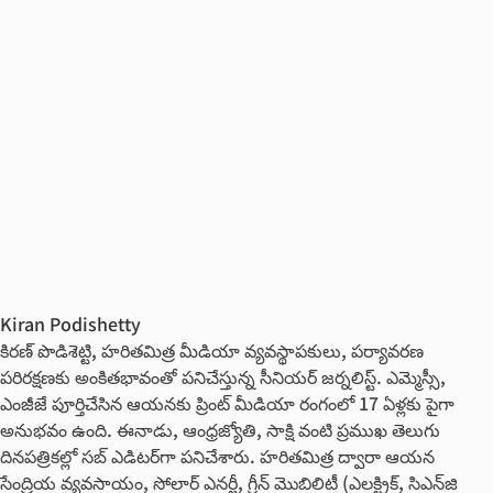
Kiran Podishetty
కిరణ్ పొడిశెట్టి, హరితమిత్ర మీడియా వ్యవస్థాపకులు, పర్యావరణ
పరిరక్షణకు అంకితభావంతో పనిచేస్తున్న సీనియ‌ర్‌ జర్నలిస్ట్. ఎమ్మెస్సీ,
ఎంజీజే పూర్తిచేసిన‌ ఆయనకు ప్రింట్ మీడియా రంగంలో 17 ఏళ్లకు పైగా
అనుభవం ఉంది. ఈనాడు, ఆంధ్రజ్యోతి, సాక్షి వంటి ప్రముఖ తెలుగు
దినపత్రికల్లో సబ్‌ ఎడిటర్‌గా ప‌నిచేశారు. హరితమిత్ర ద్వారా ఆయన
సేంద్రియ వ్యవసాయం, సోలార్ ఎనర్జీ, గ్రీన్ మొబిలిటీ (ఎలక్ట్రిక్‌, సిఎన్‌జి