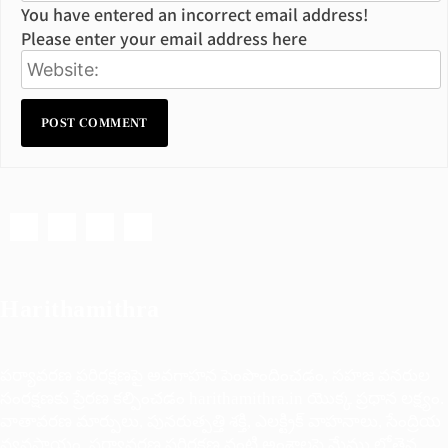
You have entered an incorrect email address!
Please enter your email address here
Harithamithra
పర్యావరణ పరిరక్షణపై అవగాహన పెంపొందించడం, సహజ వనరుల
సంరక్షణకు ప్రేరణ కల్పించడం harithamithra.in యొక్క ప్రధాన లక్ష్యం.
వాతావరణ మార్పులు, పునరుత్పత్తి శక్తి, ఎలక్ట్రిక్ వాహనాలు, సేంద్రియ
వ్యవసాయం, పర్యావరణ పరిరక్షణ వంటి అంశాలపై మేము లోతైన