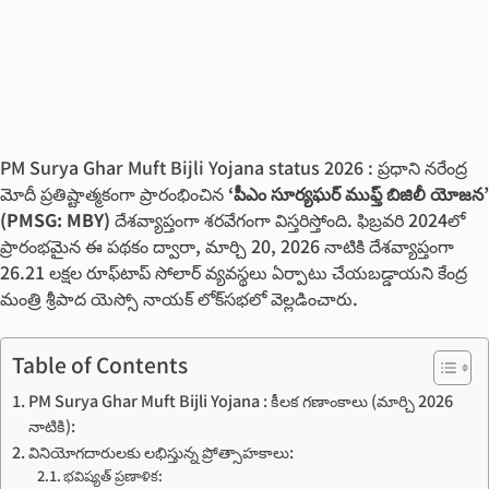
PM Surya Ghar Muft Bijli Yojana status 2026 : ప్రధాని నరేంద్ర
మోదీ ప్రతిష్టాత్మకంగా ప్రారంభించిన
‘పీఎం సూర్యఘర్ ముఫ్త్ బిజిలీ యోజన’
(PMSG: MBY)
దేశవ్యాప్తంగా శరవేగంగా విస్తరిస్తోంది. ఫిబ్రవరి 2024లో
ప్రారంభమైన ఈ పథకం ద్వారా, మార్చి 20, 2026 నాటికి దేశవ్యాప్తంగా
26.21 లక్షల రూఫ్‌టాప్ సోలార్ వ్యవస్థలు ఏర్పాటు చేయబడ్డాయని కేంద్ర
మంత్రి శ్రీపాద యెస్సో నాయక్ లోక్‌సభలో వెల్లడించారు.
Table of Contents
PM Surya Ghar Muft Bijli Yojana : కీలక గణాంకాలు (మార్చి 2026
నాటికి):
వినియోగదారులకు లభిస్తున్న ప్రోత్సాహకాలు:
భవిష్యత్ ప్రణాళిక: