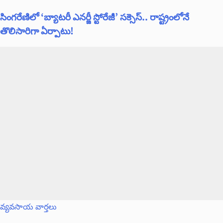
సింగరేణిలో ‘బ్యాటరీ ఎనర్జీ స్టోరేజీ’ సక్సెస్.. రాష్ట్రంలోనే
తొలిసారిగా ఏర్పాటు!
వ్యవసాయ వార్తలు