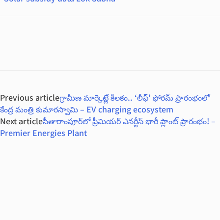
Previous article
గ్రామీణ మార్కెట్లే కీలకం.. ‘లీఫ్’ ఫోరమ్ ప్రారంభంలో
కేంద్ర మంత్రి కుమారస్వామి – EV charging ecosystem
Next article
సీతారాంపూర్‌లో ప్రీమియర్ ఎనర్జీస్ భారీ ప్లాంట్ ప్రారంభం! –
Premier Energies Plant