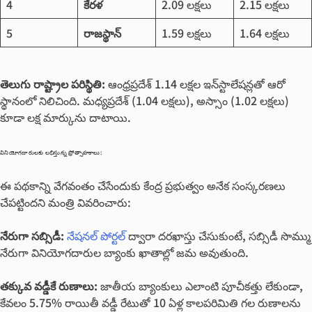
4
కేరళ
2.09 లక్షలు
2.15 లక్షలు
5
రాజస్థాన్
1.59 లక్షలు
1.64 లక్షలు
తెలుగు రాష్ట్రాల పరిస్థితి:
ఆంధ్రప్రదేశ్ 1.14 లక్షల ఇన్‌స్టాలేషన్లతో ఆరో
స్థానంలో నిలిచింది. మధ్యప్రదేశ్ (1.04 లక్షలు), అస్సాం (1.02 లక్షలు)
కూడా లక్ష మార్కును దాటాయి.
వినియోగదారులకు లభిస్తున్న ప్రోత్సాహకాలు:
ఈ పథకాన్ని వేగవంతం చేసేందుకు కేంద్ర ప్రభుత్వం అనేక సంస్కరణలు
చేపట్టిందని మంత్రి వివరించారు:
నేరుగా సబ్సిడీ:
నేషనల్ పోర్టల్
ద్వారా దరఖాస్తు చేసుకుంటే, సబ్సిడీ సొమ్ము
నేరుగా వినియోగదారుల బ్యాంకు ఖాతాల్లో జమ అవుతుంది.
తక్కువ వడ్డీకే రుణాలు:
జాతీయ బ్యాంకులు ఎలాంటి పూచీకత్తు లేకుండా,
కేవలం 5.75% రాయితీ వడ్డీ రేటుతో 10 ఏళ్ల కాలపరిమితి గల రుణాలను