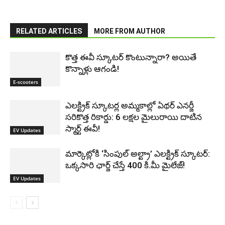
RELATED ARTICLES
MORE FROM AUTHOR
కొత్త ఈవీ స్కూట‌ర్ కొంటున్నారా? అయితే
కొన్నాళ్లు ఆగండి!
E-scooters
ఎలక్ట్రిక్ స్కూటర్ల అమ్మకాల్లో ఏథర్ ఎనర్జీ
సరికొత్త రికార్డు: 6 లక్షల మైలురాయి దాటిన
స్మార్ట్ ఈవీ!
EV Updates
మార్కెట్లోకి ‘సింపుల్ అల్ట్రా’ ఎలక్ట్రిక్ స్కూటర్:
ఒక్కసారి ఛార్జ్ చేస్తే 400 కి.మీ మైలేజ్!
EV Updates