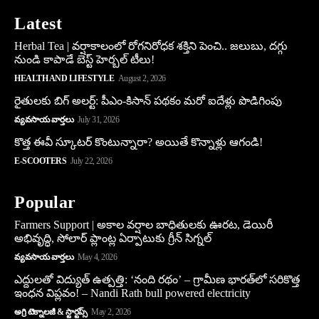
Latest
Herbal Tea | వర్షాకాలంలో రోగనిరోధక శక్తిని పెంచి.. జలుబు, దగ్గు
నుండి కాపాడే బెస్ట్ హెర్బల్ టీలు!
HEALTH AND LIFESTYLE
August 2, 2026
రైతులకు బిగ్ అలర్ట్: పీఎం-కిసాన్ పథకం మరో ఐదేళ్లు పొడిగింపు
వ్యవసాయ వార్తలు
July 31, 2026
కొత్త ఈవీ స్కూట‌ర్ కొంటున్నారా? అయితే కొన్నాళ్లు ఆగండి!
E-SCOOTERS
July 22, 2026
Popular
Farmers Support | అకాల వర్షాల బాధితులకు ఊరట, డెయిరీ
అభివృద్ధి, సోలార్ ప్లాంట్ల ఏర్పాటుకు గ్రీన్‌ సిగ్నల్
వ్యవసాయ వార్తలు
May 4, 2026
ఎద్దులతో విద్యుత్ ఉత్పత్తి: ‘నంది రథం’ – గ్రామీణ భారత్‌లో సరికొత్త
ఇంధన విప్లవం! – Nandi Rath bull powered electricity
అగ్రి టెక్నాలజీ & స్టార్టప్స్
May 2, 2026