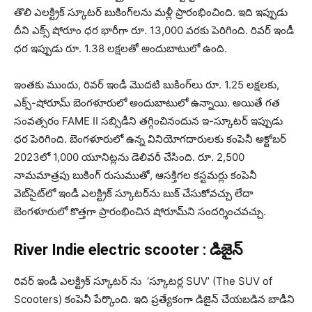
తొలి ఎలక్ట్రిక్ స్కూటర్ బుకింగ్‌లను మళ్లీ ప్రారంభించింది. ఇది ఇప్పుడు
దీని ఎక్స్ షోరూం ధర భారీగా రూ. 13,000 వరకు పెరిగింది. రివర్ ఇండీ
ధర ఇప్పుడు రూ. 1.38 లక్షలతో అందుబాటులో ఉంది.
ఇంతకు ముందు, రివర్ ఇండీ మొదటి బుకింగ్‌లు రూ. 1.25 లక్షలకు,
ఎక్స్-షోరూమ్ బెంగళూరులో అందుబాటులో ఉన్నాయి. అయితే గత
సంవత్సరం FAME II సబ్సిడీని తగ్గించినందున ఇ-స్కూటర్ ఇప్పుడు
ధర పెరిగింది. బెంగళూరులో ఉన్న వినియోగదారులకు కంపెనీ అక్టోబర్
2023లో 1,000 యూనిట్లను డెలివరీ చేసింది.
రూ. 2,500
నామమాత్రపు బుకింగ్ రుసుముతో, ఆసక్తిగల కస్టమర్లు కంపెనీ
వెబ్‌సైట్‌లో ఇండీ ఎలక్ట్రిక్ స్కూటర్‌ను బుక్ చేసుకోవచ్చు లేదా
బెంగళూరులో కొత్తగా ప్రారంభించిన షోరూమ్‌ని సందర్శించవచ్చు.
River Indie electric scooter : డిజైన్
రివర్ ఇండీ ఎలక్ట్రిక్ స్కూటర్ ను ‘స్కూటర్ల SUV’ (The SUV of
Scooters) కంపెనీ పేర్కొంది. ఇది ప్రత్యేకంగా డిజైన్ చేయబడిన బాడీని