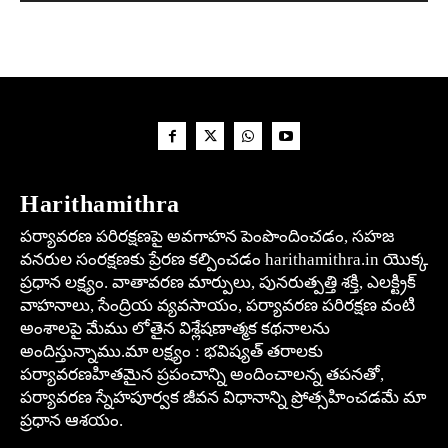
Harithamithra
పర్యావరణ పరిరక్షణపై అవగాహన పెంపొందించడం, సహజ
వనరుల సంరక్షణకు ప్రేరణ కల్పించడం harithamithra.in యొక్క
ప్రధాన లక్ష్యం. వాతావరణ మార్పులు, పునరుత్పత్తి శక్తి, ఎలక్ట్రిక్
వాహనాలు, సేంద్రియ వ్యవసాయం, పర్యావరణ పరిరక్షణ వంటి
అంశాలపై మేము లోతైన విశ్లేషణాత్మక కథనాలను
అందిస్తున్నాము.మా లక్ష్యం : భవిష్యత్ తరాలకు
పర్యావరణహితమైన ప్రపంచాన్ని అందించాలన్న తపనతో,
పర్యావరణ స్నేహపూర్వక జీవన విధానాన్ని ప్రోత్సహించడమే మా
ప్రధాన ఆశయం.