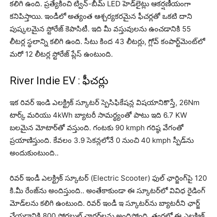
కలిగి ఉంది. ప్రత్యేకించి ట్విన్-బీమ్ LED హెడ్‌లైట్లు ఆకర్షణీయంగా
కనిపిస్తాయి. ఇండీలో అత్యంత ఆశ్చర్యకరమైన ఫీచర్లతో ఒకటి దాని
పుష్కలమైన స్టోరేజ్ కెపాసిటీ. ఇది మీ వస్తువులను ఉంచడానికి 55
లీటర్ల స్థలాన్ని కలిగి ఉంది. సీటు కింద 43 లీటర్లు, గ్లోవ్ కంపార్ట్‌మెంట్‌లో
మరో 12 లీటర్ల స్టోరేజ్ ప్లేస్ ఉంటుంది.
River Indie EV : ఫీచర్లు
ఇక రివర్ ఇండి ఎలక్ట్రిక్ స్కూటర్ స్పెసిఫికేషన్ల విషయానికొస్తే, 26Nm
టార్క్ మరియు 4kWh బ్యాటరీ సామర్థ్యంతో పాటు ఇది 6.7 KW
బలమైన మోటార్‌తో వస్తుంది. గంటకు 90 kmph గరిష్ఠ వేగంతో
ప్రయాణిస్తుంది. కేవలం 3.9 సెకన్లలోనే 0 నుంచి 40 kmph స్పీడ్‌ను
అందుకుంటుంది..
రివర్‌ ఇండీ ఎలక్ట్రిక్ స్కూటర్ (Electric Scooter) ఫుల్ ఛార్జింగ్‌పై 120
కి.మీ రేంజ్‌ను అందిస్తుంది.. అంతేకాకుండా ఈ స్కూటర్‌లో వివిధ రైడింగ్‌
మోడ్‌లను కలిగి ఉంటుంది. రివర్‌ ఇండీ ఇ స్కూటర్‌ను బ్యాటరీని ఛార్జ్
చేయడానికి 800 పోర్టబుల్ ఛార్జర్‌లను అందిస్తోంది. త్వరలో ఈ ఎలక్ట్రిక్