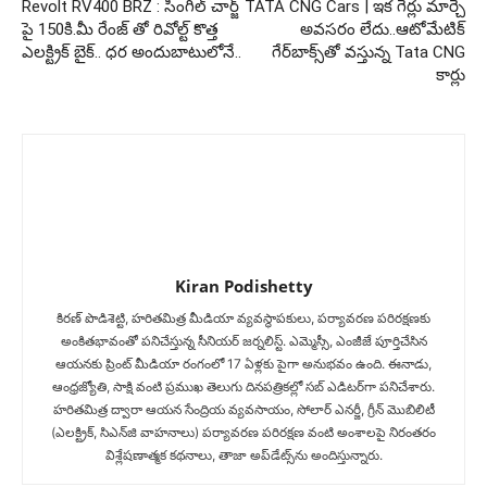
Revolt RV400 BRZ : సింగిల్ చార్జ్
TATA CNG Cars | ఇక గేర్లు మార్చే
పై 150కి.మీ రేంజ్ తో రివోల్ట్ కొత్త
అవసరం లేదు..ఆటోమేటిక్‌
ఎలక్ట్రిక్ బైక్.. ధర అందుబాటులోనే..
గేర్‌బాక్స్‌తో వస్తున్న Tata CNG
కార్లు
Kiran Podishetty
కిరణ్ పొడిశెట్టి, హరితమిత్ర మీడియా వ్యవస్థాపకులు, పర్యావరణ పరిరక్షణకు
అంకితభావంతో పనిచేస్తున్న సీనియ‌ర్‌ జర్నలిస్ట్. ఎమ్మెస్సీ, ఎంజీజే పూర్తిచేసిన‌
ఆయనకు ప్రింట్ మీడియా రంగంలో 17 ఏళ్లకు పైగా అనుభవం ఉంది. ఈనాడు,
ఆంధ్రజ్యోతి, సాక్షి వంటి ప్రముఖ తెలుగు దినపత్రికల్లో సబ్‌ ఎడిటర్‌గా ప‌నిచేశారు.
హరితమిత్ర ద్వారా ఆయన సేంద్రియ వ్యవసాయం, సోలార్ ఎనర్జీ, గ్రీన్ మొబిలిటీ
(ఎలక్ట్రిక్‌, సిఎన్‌జి వాహనాలు) ప‌ర్యావ‌ర‌ణ ప‌రిర‌క్ష‌ణ వంటి అంశాలపై నిరంతరం
విశ్లేషణాత్మక కథనాలు, తాజా అప్‌డేట్స్‌ను అందిస్తున్నారు.