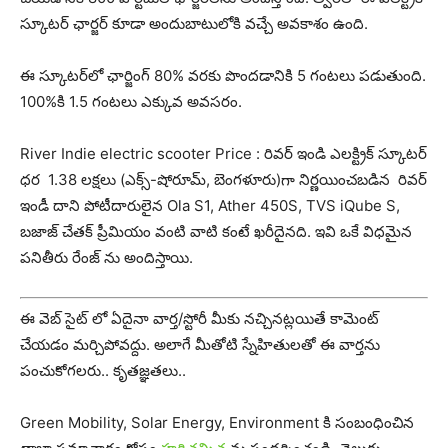
స్కూటర్ ఛార్జర్ కూడా అందుబాటులోకి వచ్చే అవకాశం ఉంది.
ఈ స్కూటర్‌లో ఛార్జింగ్ 80% వరకు పొందడానికి 5 గంటలు పడుతుంది.
100%కి 1.5 గంటలు ఎక్కువ అవసరం.
River Indie electric scooter Price : రివర్ ఇండి ఎలక్ట్రిక్ స్కూటర్
ధర 1.38 లక్షలు (ఎక్స్-షోరూమ్, బెంగళూరు)గా నిర్ణయించబడిన రివర్
ఇండీ దాని పోటీదారులైన Ola S1, Ather 450S, TVS iQube S,
బజాజ్ చేతక్ ప్రీమియం వంటి వాటి కంటే ఖరీదైనది. ఇవి ఒకే విధమైన
పనితీరు రేంజ్ ను అందిస్తాయి.
ఈ వెబ్ సైట్ లో ఏదైనా వార్త/స్టోరీ మీకు నచ్చినట్లయితే కామెంట్
చేయడం మర్చిపోవద్దు. అలాగే మీతోటి స్నేహితులతో ఈ వార్తను
పంచుకోగలరు.. కృతజ్ఞతలు..
Green Mobility, Solar Energy, Environment కి సంబంధించిన