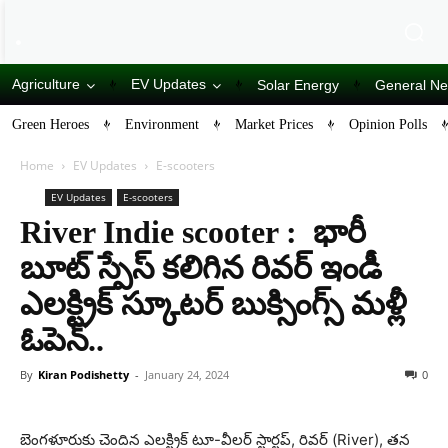
Agriculture
EV Updates
Solar Energy
General N
Green Heroes
Environment
Market Prices
Opinion Polls
Home
EV Updates
E-scooters
EV Updates
E-scooters
River Indie scooter : భారీ
బూట్ స్పేస్ కలిగిన రివర్ ఇండీ
ఎలక్ట్రిక్ స్కూటర్ బుక్సింగ్స్ మళ్లీ
ఓపెన్..
By
Kiran Podishetty
-
January 24, 2024
0
బెంగళూరుకు చెందిన ఎలక్ట్రిక్ టూ-వీలర్ స్టార్టప్, రివర్ (River), తన