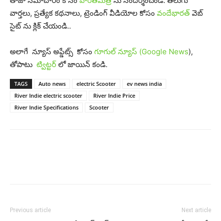
తాజా సమాచారం కోసం
హరితమిత్ర
ను సందర్శించండి. తెలుగు
వార్తలు, ప్రత్యేక కథనాలు, ట్రెండింగ్ వీడియోల కోసం
వందేభారత్
వెబ్
సైట్ ను క్లిక్ చేయండి..
అలాగే న్యూస్ అప్డేట్స్ కోసం
గూగుల్ న్యూస్ (Google News
),
తోపాటు
ట్విట్టర్
లో జాయిన్ కండి.
TAGS
Auto news
electric Scooter
ev news india
River Indie electric scooter
River Indie Price
River Indie Specifications
Scooter
Previous article
Next article