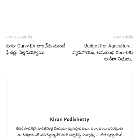
Previous article
Next article
టాటా Curvv EV లాంచ్‌కు ముందే
Budget For Agriculture :
ఫీచర్లు వెల్లడయ్యాయి
వ్యవసాయం, అనుబంధ రంగాలకు
భారీగా నిధులు..
Kiran Podishetty
కిరణ్ పొడిశెట్టి, హరితమిత్ర మీడియా వ్యవస్థాపకులు, పర్యావరణ పరిరక్షణకు
అంకితభావంతో పనిచేస్తున్న సీనియ‌ర్‌ జర్నలిస్ట్. ఎమ్మెస్సీ, ఎంజీజే పూర్తిచేసిన‌