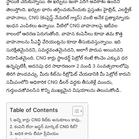
స్థాయికి చేరుకున్నాయి. ఈ ఖర్చులు ఇంకా పెరిగే అవకాశం ఉందని
తెలుస్తోంది. ఖ‌ర్చుల భారం తగ్గించుకునేందుకు ప్ర‌స్తుతం హైబ్రిడ్, ఎలక్ట్రిక్
వాహనాలు, CNG (కంప్రెస్డ్ నేచురల్ గ్యాస్) వంటి అనేక ప్రత్యామ్నాయ
ఇంధన ఎంపికలు ఉన్నాయి. వీటిలో CNG వాహ‌నాల‌పై ఇటీవ‌ల
కాలంలో ఆద‌ర‌ణ పెరుగుతోంది. వాహ‌న కంపెనీలు కూడా త‌మ కొత్త
వాహ‌నాల‌ను సీఎన్జీ వేరియంట్ల‌ను కూడా తీసుకువస్తున్నాయి. ఇది
సుర‌క్షిత‌మైన‌ద‌ని, సమర్థవంతమైనదని, అలాగే పొదుప అయిన‌వ‌ని
నిరూపిత‌మైంది. CNG కార్లు స్టాండర్డ్ పెట్రోల్ కంటే కొంచెం ఎక్కువ ధర
ఉన్నప్పటికీ, అదనపు ధర సాధారణంగా 2 నుండి 3 సంవత్సరాలలోపు
తిరిగి పొందవచ్చు. మీరు కిట్‌ను రీట్రోఫిట్ చేయడానికి మీ పెట్రోల్ కారుని
సమీపంలోని అధికారిక CNG డీలర్ వద్దకు తీసుకెళ్లే ముందు,
గుర్తుంచుకోవలసిన కొన్ని ముఖ్యమైన విషయాలను తెలుసుకోండి..
Table of Contents
అన్ని కార్లు CNG కిట్‌కు అనుకూలం కావు..
కంపెనీ లేదా ఆఫ్టర్ మార్కెట్ CNG కిట్?
అధిక కారు బీమా ప్రీమియం