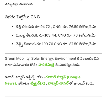
తక్కువగా ఉంటుంది.
నగరం పెట్రోలు CNG
ఢిల్లీ లీటరుకు రూ.94.72 , CNG రూ. 76.59 కిలోలు/కి.మీ
ముంబై లీటరుకు రూ.103.44, CNG రూ. 76 కిలోలు/కి.మీ
చెన్నై లీటరుకు రూ.100.76 CNG రూ. 87.50 కిలోలు/కి.మీ
Green Mobility, Solar Energy, Environment కి సంబంధించిన
తాజా సమాచారం కోసం
హరితమిత్ర
ను సందర్శించండి.
అలాగే న్యూస్ అప్డేట్స్ కోసం
గూగుల్ న్యూస్ (Google
News),
తోపాటు
ట్విట్టర్(X)
,
వాట్సప్ చానల్
లో జాయిన్ కండి..