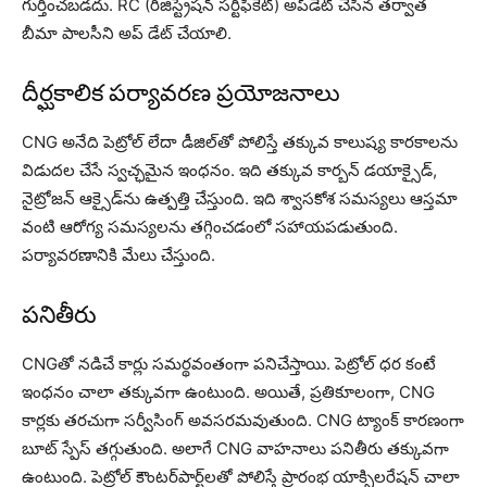
గుర్తించబడదు. RC (రిజిస్ట్రేషన్ సర్టిఫికేట్) అప్‌డేట్ చేసిన తర్వాత
బీమా పాల‌సీని అప్ డేట్ చేయాలి.
దీర్ఘకాలిక పర్యావరణ ప్రయోజనాలు
CNG అనేది పెట్రోల్ లేదా డీజిల్‌తో పోలిస్తే తక్కువ కాలుష్య కారకాలను
విడుదల చేసే స్వచ్ఛమైన ఇంధనం. ఇది తక్కువ కార్బన్ డయాక్సైడ్,
నైట్రోజన్ ఆక్సైడ్‌ను ఉత్పత్తి చేస్తుంది. ఇది శ్వాసకోశ సమస్యలు ఆస్తమా
వంటి ఆరోగ్య సమస్యలను తగ్గించడంలో సహాయపడుతుంది.
ప‌ర్యావర‌ణానికి మేలు చేస్తుంది.
పనితీరు
CNGతో నడిచే కార్లు సమర్థవంతంగా పనిచేస్తాయి. పెట్రోల్ ధర కంటే
ఇంధనం చాలా తక్కువగా ఉంటుంది. అయితే, ప్రతికూలంగా, CNG
కార్లకు తరచుగా సర్వీసింగ్ అవసరమవుతుంది. CNG ట్యాంక్ కారణంగా
బూట్ స్పేస్ తగ్గుతుంది. అలాగే CNG వాహనాలు పనితీరు త‌క్కువ‌గా
ఉంటుంది. పెట్రోల్ కౌంటర్‌పార్ట్‌లతో పోలిస్తే ప్రారంభ యాక్సిల‌రేష‌న్‌ చాలా