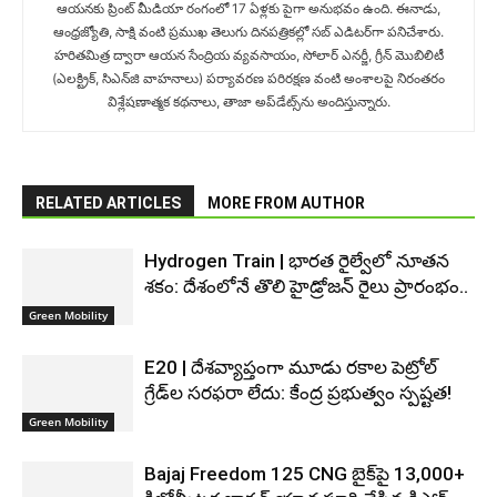
ఆయనకు ప్రింట్ మీడియా రంగంలో 17 ఏళ్లకు పైగా అనుభవం ఉంది. ఈనాడు,
ఆంధ్రజ్యోతి, సాక్షి వంటి ప్రముఖ తెలుగు దినపత్రికల్లో సబ్‌ ఎడిటర్‌గా ప‌నిచేశారు.
హరితమిత్ర ద్వారా ఆయన సేంద్రియ వ్యవసాయం, సోలార్ ఎనర్జీ, గ్రీన్ మొబిలిటీ
(ఎలక్ట్రిక్‌, సిఎన్‌జి వాహనాలు) ప‌ర్యావ‌ర‌ణ ప‌రిర‌క్ష‌ణ వంటి అంశాలపై నిరంతరం
విశ్లేషణాత్మక కథనాలు, తాజా అప్‌డేట్స్‌ను అందిస్తున్నారు.
RELATED ARTICLES
MORE FROM AUTHOR
Hydrogen Train | భారత రైల్వేలో నూతన
శకం: దేశంలోనే తొలి హైడ్రోజన్ రైలు ప్రారంభం..
Green Mobility
E20 | దేశవ్యాప్తంగా మూడు రకాల పెట్రోల్
గ్రేడ్‌ల సరఫరా లేదు: కేంద్ర ప్రభుత్వం స్పష్టత!
Green Mobility
Bajaj Freedom 125 CNG బైక్‌పై 13,000+