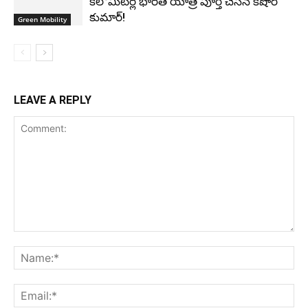
కిలోమీటర్ల భారత్ యాత్ర పూర్తి చేసిన కిషోర్
కుమార్!
Green Mobility
LEAVE A REPLY