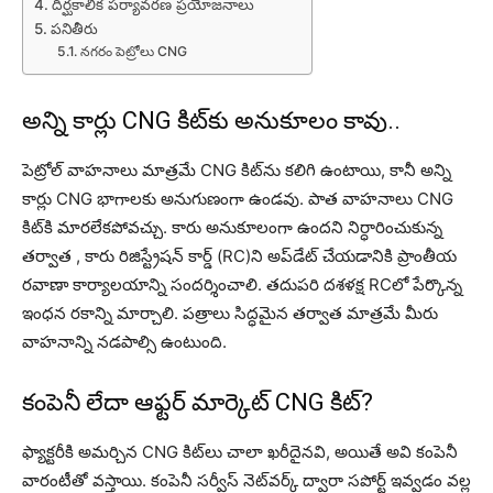
దీర్ఘకాలిక పర్యావరణ ప్రయోజనాలు
పనితీరు
నగరం పెట్రోలు CNG
అన్ని కార్లు CNG కిట్‌కు అనుకూలం కావు..
పెట్రోల్ వాహనాలు మాత్రమే CNG కిట్‌ను కలిగి ఉంటాయి, కానీ అన్ని
కార్లు CNG భాగాలకు అనుగుణంగా ఉండవు. పాత వాహనాలు CNG
కిట్‌కి మారలేకపోవచ్చు. కారు అనుకూలంగా ఉందని నిర్ధారించుకున్న
తర్వాత , కారు రిజిస్ట్రేషన్ కార్డ్ (RC)ని అప్‌డేట్ చేయడానికి ప్రాంతీయ
రవాణా కార్యాలయాన్ని సందర్శించాలి. తదుపరి దశళ‌క్ష‌ RCలో పేర్కొన్న
ఇంధన రకాన్ని మార్చాలి. పత్రాలు సిద్ధమైన‌ తర్వాత మాత్రమే మీరు
వాహనాన్ని నడపాల్సి ఉంటుంది.
కంపెనీ లేదా ఆఫ్టర్ మార్కెట్ CNG కిట్?
ఫ్యాక్టరీకి అమర్చిన CNG కిట్‌లు చాలా ఖరీదైనవి, అయితే అవి కంపెనీ
వారంటీతో వస్తాయి. కంపెనీ సర్వీస్ నెట్‌వర్క్ ద్వారా స‌పోర్ట్ ఇవ్వ‌డం వల్ల