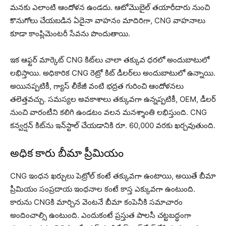
మ‌న‌కు ఎలాంటి ఆందోళ‌న ఉండ‌దు. ఆటోమొబైల్ తయారీదారు నుంచి
కొనుగోలు చేయబడిన ఏదైనా వాహనం మాదిరిగా, CNG వాహనాలు
కూడా కాంప్లిమెంటరీ సేవను పొందుతాయి.
ఇక ఆఫ్టర్ మార్కెట్ CNG కిట్‌లు చాలా త‌క్కువ ధ‌ర‌లో అందుబాటులో
ల‌భిస్తాయి. అధికారిక CNG రెట్రో కిట్ డీలర్‌లు అందుబాటులో ఉన్నాయి.
అయినప్పటికీ, గ్యాస్ లీకేజీ వంటి భద్రత గురించి ఆందోళనలు
తలెత్తవచ్చు. సమస్యల అవకాశాలు తక్కువగా ఉన్నప్పటికీ, OEM, డీలర్
నుంచి వారంటీని కలిగి ఉండటం వలన మనశ్శాంతి లభిస్తుంది. CNG
కన్వర్షన్ కిట్‌ను ఇన్‌స్టాల్ చేయడానికి రూ. 60,000 వరకు ఖర్చవుతుంది.
అధిక కారు బీమా ప్రీమియం
CNG ఇంధన ఖర్చులు పెట్రోల్ కంటే తక్కువగా ఉంటాయి, అయితే బీమా
ప్రీమియం సంప్రదాయ ఇంధనాల కంటే కాస్త‌ ఎక్కువగా ఉంటుంది.
కారును CNGకి మార్చిన వెంటనే బీమా కంపెనీకి స‌మాచారం
అందించాల్సి ఉంటుంది. ఎందుకంటే ప్రస్తుత పాలసీ చట్టబద్ధంగా