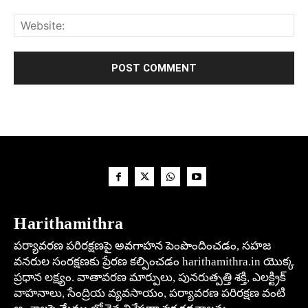
Harithamithra
పర్యావరణ పరిరక్షణపై అవగాహన పెంపొందించడం, సహజ
వనరుల సంరక్షణకు ప్రేరణ కల్పించడం harithamithra.in యొక్క
ప్రధాన లక్ష్యం. వాతావరణ మార్పులు, పునరుత్పత్తి శక్తి, ఎలక్ట్రిక్
వాహనాలు, సేంద్రియ వ్యవసాయం, పర్యావరణ పరిరక్షణ వంటి