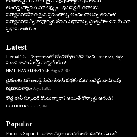
అంశాలపై మేము లోతైన విశ్లేషణాత్మక కథనాలను
అందిస్తున్నాము.మా లక్ష్యం : భవిష్యత్ తరాలకు
పర్యావరణహితమైన ప్రపంచాన్ని అందించాలన్న తపనతో,
పర్యావరణ స్నేహపూర్వక జీవన విధానాన్ని ప్రోత్సహించడమే మా
ప్రధాన ఆశయం.
Latest
Herbal Tea | వర్షాకాలంలో రోగనిరోధక శక్తిని పెంచి.. జలుబు, దగ్గు
నుండి కాపాడే బెస్ట్ హెర్బల్ టీలు!
HEALTH AND LIFESTYLE
August 2, 2026
రైతులకు బిగ్ అలర్ట్: పీఎం-కిసాన్ పథకం మరో ఐదేళ్లు పొడిగింపు
వ్యవసాయ వార్తలు
July 31, 2026
కొత్త ఈవీ స్కూట‌ర్ కొంటున్నారా? అయితే కొన్నాళ్లు ఆగండి!
E-SCOOTERS
July 22, 2026
Popular
Farmers Support | అకాల వర్షాల బాధితులకు ఊరట, డెయిరీ