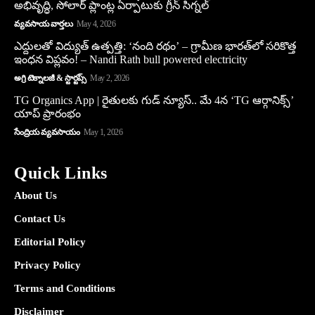
అభివృద్ధి, సోలార్ ప్లాంట్ల ఏర్పాటుకు గ్రీన్‌ సిగ్నల్
వ్యవసాయ వార్తలు
May 4, 2026
ఎద్దులతో విద్యుత్ ఉత్పత్తి: ‘నంది రథం’ – గ్రామీణ భారత్‌లో సరికొత్త
ఇంధన విప్లవం! – Nandi Rath bull powered electricity
అగ్రి టెక్నాలజీ & స్టార్టప్స్
May 2, 2026
TG Organics App | రైతులకు గుడ్ న్యూస్.. మే 4న ‘TG ఆర్గానిక్స్’
యాప్ ప్రారంభం
సేంద్రియ వ్యవసాయం
May 1, 2026
Quick Links
About Us
Contact Us
Editorial Policy
Privacy Policy
Terms and Conditions
Disclaimer