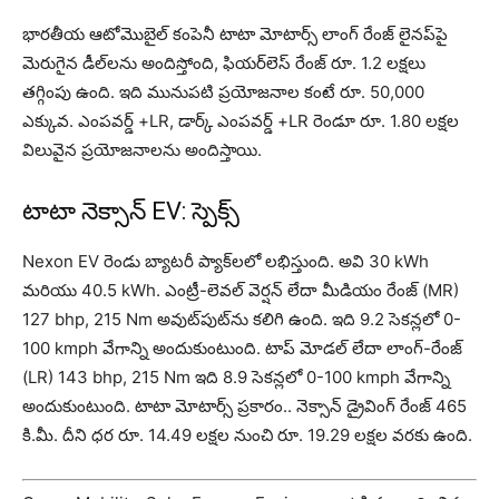
భారతీయ ఆటోమొబైల్ కంపెనీ టాటా మోటార్స్ లాంగ్ రేంజ్ లైనప్‌పై
మెరుగైన డీల్‌లను అందిస్తోంది, ఫియర్‌లెస్ రేంజ్ రూ. 1.2 లక్షలు
త‌గ్గింపు ఉంది. ఇది మునుపటి ప్రయోజనాల కంటే రూ. 50,000
ఎక్కువ. ఎంప‌వ‌ర్డ్ +LR, డార్క్ ఎంపవర్డ్ +LR రెండూ రూ. 1.80 లక్షల
విలువైన ప్రయోజనాలను అందిస్తాయి.
టాటా నెక్సాన్ EV: స్పెక్స్
Nexon EV రెండు బ్యాటరీ ప్యాక్‌లలో లభిస్తుంది. అవి 30 kWh
మరియు 40.5 kWh. ఎంట్రీ-లెవల్ వెర్షన్ లేదా మీడియం రేంజ్ (MR)
127 bhp, 215 Nm అవుట్‌పుట్‌ను కలిగి ఉంది. ఇది 9.2 సెకన్లలో 0-
100 kmph వేగాన్ని అందుకుంటుంది. టాప్ మోడల్ లేదా లాంగ్-రేంజ్
(LR) 143 bhp, 215 Nm ఇది 8.9 సెకన్లలో 0-100 kmph వేగాన్ని
అందుకుంటుంది. టాటా మోటార్స్ ప్రకారం.. నెక్సాన్ డ్రైవింగ్ రేంజ్‌ 465
కి.మీ. దీని ధర రూ. 14.49 లక్షల నుంచి రూ. 19.29 లక్షల వరకు ఉంది.