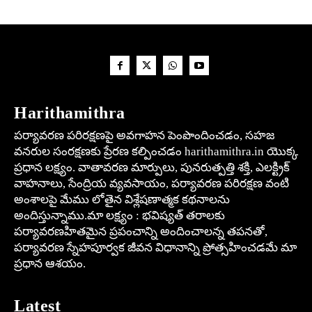
Harithamithra
పర్యావరణ పరిరక్షణపై అవగాహన పెంపొందించడం, సహజ
వనరుల సంరక్షణకు ప్రేరణ కల్పించడం harithamithra.in యొక్క
ప్రధాన లక్ష్యం. వాతావరణ మార్పులు, పునరుత్పత్తి శక్తి, ఎలక్ట్రిక్
వాహనాలు, సేంద్రియ వ్యవసాయం, పర్యావరణ పరిరక్షణ వంటి
అంశాలపై మేము లోతైన విశ్లేషణాత్మక కథనాలను
అందిస్తున్నాము.మా లక్ష్యం : భవిష్యత్ తరాలకు
పర్యావరణహితమైన ప్రపంచాన్ని అందించాలన్న తపనతో,
పర్యావరణ స్నేహపూర్వక జీవన విధానాన్ని ప్రోత్సహించడమే మా
ప్రధాన ఆశయం.
Latest