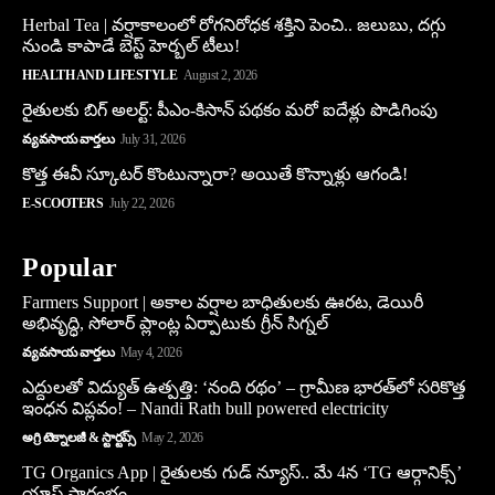
Herbal Tea | వర్షాకాలంలో రోగనిరోధక శక్తిని పెంచి.. జలుబు, దగ్గు
నుండి కాపాడే బెస్ట్ హెర్బల్ టీలు!
HEALTH AND LIFESTYLE
August 2, 2026
రైతులకు బిగ్ అలర్ట్: పీఎం-కిసాన్ పథకం మరో ఐదేళ్లు పొడిగింపు
వ్యవసాయ వార్తలు
July 31, 2026
కొత్త ఈవీ స్కూట‌ర్ కొంటున్నారా? అయితే కొన్నాళ్లు ఆగండి!
E-SCOOTERS
July 22, 2026
Popular
Farmers Support | అకాల వర్షాల బాధితులకు ఊరట, డెయిరీ
అభివృద్ధి, సోలార్ ప్లాంట్ల ఏర్పాటుకు గ్రీన్‌ సిగ్నల్
వ్యవసాయ వార్తలు
May 4, 2026
ఎద్దులతో విద్యుత్ ఉత్పత్తి: ‘నంది రథం’ – గ్రామీణ భారత్‌లో సరికొత్త
ఇంధన విప్లవం! – Nandi Rath bull powered electricity
అగ్రి టెక్నాలజీ & స్టార్టప్స్
May 2, 2026
TG Organics App | రైతులకు గుడ్ న్యూస్.. మే 4న ‘TG ఆర్గానిక్స్’
యాప్ ప్రారంభం