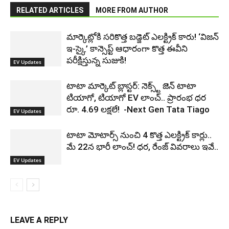
RELATED ARTICLES
MORE FROM AUTHOR
మార్కెట్లోకి సరికొత్త బడ్జెట్ ఎలక్ట్రిక్ కారు! ‘విజన్
ఇ-స్కై’ కాన్సెప్ట్ ఆధారంగా కొత్త ఈవీని
పరీక్షిస్తున్న సుజుకి!
EV Updates
టాటా మార్కెట్ బ్లాస్టర్: నెక్స్ట్ జెన్ టాటా
టియాగో, టియాగో EV లాంచ్.. ప్రారంభ ధర
రూ. 4.69 లక్షలే! ‌‌ -Next Gen Tata Tiago
EV Updates
టాటా మోటార్స్ నుంచి 4 కొత్త ఎలక్ట్రిక్ కార్లు..
మే 22న భారీ లాంచ్! ధర, రేంజ్ వివరాలు ఇవే..
EV Updates
LEAVE A REPLY