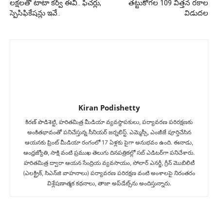
లక్షలతో టాటా క‌ర్వ్ ఈవీ.. ఫీచర్లు,
తట్టుకోగల 109 విత్తన రకాల
స్పెసిఫికేషన్లు ఇవే..
విడుదల
Kiran Podishetty
కిరణ్ పొడిశెట్టి, హరితమిత్ర మీడియా వ్యవస్థాపకులు, పర్యావరణ పరిరక్షణకు
అంకితభావంతో పనిచేస్తున్న సీనియ‌ర్‌ జర్నలిస్ట్. ఎమ్మెస్సీ, ఎంజీజే పూర్తిచేసిన‌
ఆయనకు ప్రింట్ మీడియా రంగంలో 17 ఏళ్లకు పైగా అనుభవం ఉంది. ఈనాడు,
ఆంధ్రజ్యోతి, సాక్షి వంటి ప్రముఖ తెలుగు దినపత్రికల్లో సబ్‌ ఎడిటర్‌గా ప‌నిచేశారు.
హరితమిత్ర ద్వారా ఆయన సేంద్రియ వ్యవసాయం, సోలార్ ఎనర్జీ, గ్రీన్ మొబిలిటీ
(ఎలక్ట్రిక్‌, సిఎన్‌జి వాహనాలు) ప‌ర్యావ‌ర‌ణ ప‌రిర‌క్ష‌ణ వంటి అంశాలపై నిరంతరం
విశ్లేషణాత్మక కథనాలు, తాజా అప్‌డేట్స్‌ను అందిస్తున్నారు.