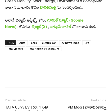
Green Mobility, Solar Energy, Environment కి సంబంధించిన
తాజా సమాచారం కోసం
హరితమిత్ర
ను సందర్శించండి.
అలాగే న్యూస్ అప్డేట్స్ కోసం
గూగుల్ న్యూస్ (Google
News),
తోపాటు
ట్విట్టర్(X)
,
వాట్సప్ చానల్
లో జాయిన్ కండి..
TAGS
Auto
Cars
electric car
ev news india
EVs
Tata Motors
Tata Nexon EV Discount
Previous article
Next article
TATA Curvv EV | రూ. 17.49
PM Modi | వాతావరణాన్ని