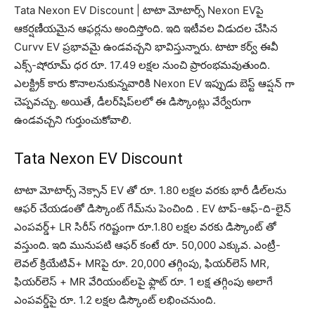
Tata Nexon EV Discount | టాటా మోటార్స్ Nexon EVపై
ఆకర్షణీయమైన ఆఫర్లను అందిస్తోంది. ఇది ఇటీవల విడుదల చేసిన
Curvv EV ప్రభావమై ఉండ‌వ‌చ్చ‌ని భావిస్తున్నారు. టాటా క‌ర్వ్ ఈవీ
ఎక్స్-షోరూమ్ ధ‌ర‌ రూ. 17.49 లక్షల నుంచి ప్రారంభమవుతుంది.
ఎల‌క్ట్రిక్ కారు కొనాల‌నుకున్న‌వారికి Nexon EV ఇప్పుడు బెస్ట్ ఆప్ష‌న్ గా
చెప్ప‌వ‌చ్చు. అయితే, డీలర్‌షిప్‌లలో ఈ డిస్కౌంట్లు వేర్వేరుగా
ఉండవచ్చని గుర్తుంచుకోవాలి.
Tata Nexon EV Discount
టాటా మోటార్స్ నెక్సాన్ EV తో రూ. 1.80 లక్షల వరకు భారీ డీల్‌లను
ఆఫర్ చేయడంతో డిస్కౌంట్ గేమ్‌ను పెంచింది . EV టాప్-ఆఫ్-ది-లైన్
ఎంపవర్డ్+ LR సిరీస్ గరిష్టంగా రూ.1.80 లక్షల వరకు డిస్కౌంట్ తో
వస్తుంది. ఇది మునుపటి ఆఫర్ కంటే రూ. 50,000 ఎక్కువ. ఎంట్రీ-
లెవల్ క్రియేటివ్+ MRపై రూ. 20,000 తగ్గింపు, ఫియర్‌లెస్ MR,
ఫియర్‌లెస్ + MR వేరియంట్‌లపై ఫ్లాట్ రూ. 1 లక్ష తగ్గింపు అలాగే
ఎంపవర్డ్‌పై రూ. 1.2 లక్షల డిస్కౌంట్ ల‌భించ‌నుంది.