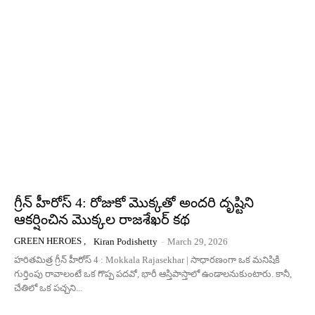
గ్రీన్ హీరోస్ 4: రోజుకో మొక్కతో అందరి దృష్టిని
ఆకర్షించిన మొక్కల రాజశేఖర్ కథ
GREEN HEROES ,
Kiran Podishetty
-
March 29, 2026
హరితమిత్ర గ్రీన్ హీరోస్ 4 : Mokkala Rajasekhar | సాధారణంగా ఒక మనిషికి
గుర్తింపు రావాలంటే ఒక గొప్ప పదవో, భారీ ఆస్తిపాస్తాలో ఉండాలనుకుంటారు. కానీ,
చేతిలో ఒక పచ్చని...