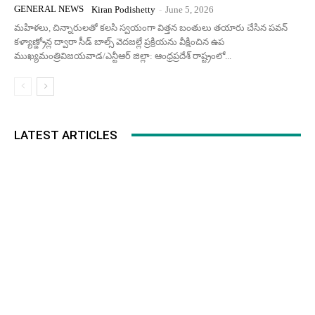
GENERAL NEWS
Kiran Podishetty
-
June 5, 2026
మహిళలు, చిన్నారులతో కలసి స్వయంగా విత్తన బంతులు తయారు చేసిన పవన్
కళ్యాణ్డ్రోన్ల ద్వారా సీడ్ బాల్స్ వెదజల్లే ప్రక్రియను వీక్షించిన ఉప
ముఖ్యమంత్రివిజయవాడ/ఎన్టీఆర్ జిల్లా: ఆంధ్రప్రదేశ్ రాష్ట్రంలో...
LATEST ARTICLES