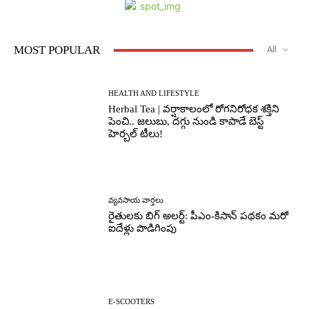
MOST POPULAR
All
HEALTH AND LIFESTYLE
Herbal Tea | వర్షాకాలంలో రోగనిరోధక శక్తిని
పెంచి.. జలుబు, దగ్గు నుండి కాపాడే బెస్ట్
హెర్బల్ టీలు!
వ్యవసాయ వార్తలు
రైతులకు బిగ్ అలర్ట్: పీఎం-కిసాన్ పథకం మరో
ఐదేళ్లు పొడిగింపు
E-SCOOTERS