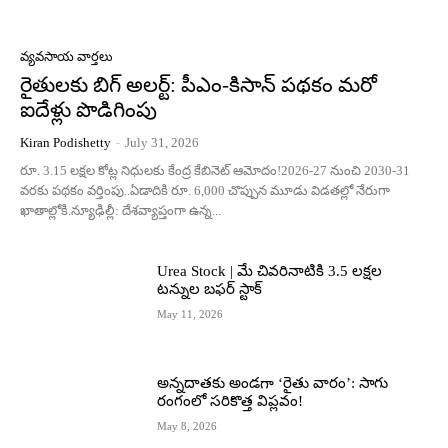
వ్యవసాయ వార్తలు
రైతులకు బిగ్ అలర్ట్: పీఎం-కిసాన్ పథకం మరో
ఐదేళ్లు పొడిగింపు
Kiran Podishetty
-
July 31, 2026
రూ. 3.15 లక్షల కోట్ల నిధులకు కేంద్ర కేబినెట్ ఆమోదం!2026-27 నుంచి 2030-31
వరకు పథకం వర్తింపు..ఏడాదికి రూ. 6,000 చొప్పున మూడు విడతల్లో నేరుగా
ఖాతాల్లోకి.న్యూఢిల్లీ: దేశవ్యాప్తంగా ఉన్న...
Urea Stock | మే చివరినాటికి 3.5 లక్షల
టన్నుల బఫర్ స్టాక్
May 11, 2026
అన్నదాతకు అండగా ‘రైతు వారం’: సాగు
రంగంలో సరికొత్త విప్లవం!
May 8, 2026