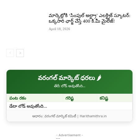
మార్కెట్లోకి ‘సింపుల్ అల్ట్రా’ ఎలక్ట్రిక్ స్కూటర్:
ఒక్కసారి ఛార్జ్ చేస్తే 400 కి.మీ మైలేజ్!
April 18, 2026
వరంగల్ మార్కెట్ ధరలు 🌶️
తేదీ: లోడ్ అవుతోంది...
పంట రకం
గరిష్ట
కనిష్ట
డేటా లోడ్ అవుతోంది...
ఆధారం: వరంగల్ మార్కెట్ కమిటీ | Harithamithra.in
- Advertisement -