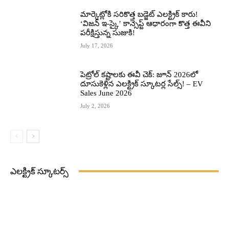
మార్కెట్లోకి సరికొత్త బడ్జెట్ ఎలక్ట్రిక్ కారు!
‘విజన్ ఇ-స్కై’ కాన్సెప్ట్ ఆధారంగా కొత్త ఈవీని
పరీక్షిస్తున్న సుజుకి!
July 17, 2026
పెట్రోల్ కష్టాలకు ఈవీ చెక్: జూన్ 2026లో
దూసుకెళ్లిన ఎలక్ట్రిక్ స్కూటర్ల సేల్స్! – EV
Sales June 2026
July 2, 2026
ఎలక్ట్రిక్ స్కూటర్స్