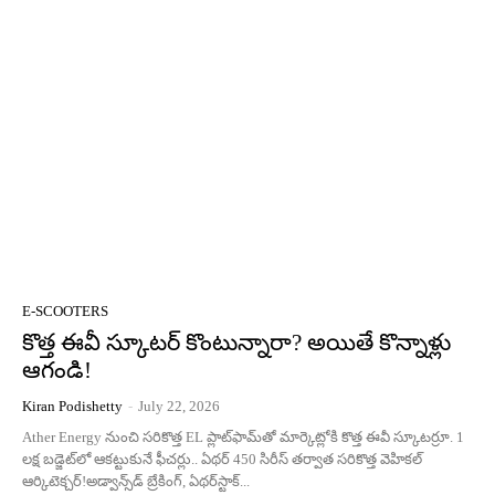
E-SCOOTERS
కొత్త ఈవీ స్కూట‌ర్ కొంటున్నారా? అయితే కొన్నాళ్లు
ఆగండి!
Kiran Podishetty
-
July 22, 2026
Ather Energy నుంచి సరికొత్త EL ప్లాట్‌ఫామ్‌తో మార్కెట్లోకి కొత్త ఈవీ స్కూటర్రూ. 1
లక్ష బడ్జెట్‌లో ఆకట్టుకునే ఫీచర్లు.. ఏథర్ 450 సిరీస్ తర్వాత సరికొత్త వెహికల్
ఆర్కిటెక్చర్!అడ్వాన్స్‌డ్ బ్రేకింగ్, ఏథర్‌స్టాక్...