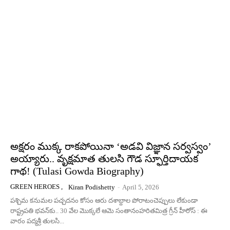
అక్షరం ముక్క రాకపోయినా ‘అడవి విజ్ఞాన సర్వస్వం’
అయ్యారు.. వృక్షమాత తులసి గౌడ స్ఫూర్తిదాయక
గాథ! (Tulasi Gowda Biography)
GREEN HEROES ,
Kiran Podishetty
-
April 5, 2026
పశ్చిమ కనుమల పచ్చదనం కోసం ఆరు దశాబ్దాల పోరాటంచెప్పులు లేకుండా
రాష్ట్రపతి భవన్‌కు.. 30 వేల మొక్కలే ఆమె సంతానంహరితమిత్ర గ్రీన్​ హీరోస్​ : ఈ
వారం పద్మశ్రీ తులసి...