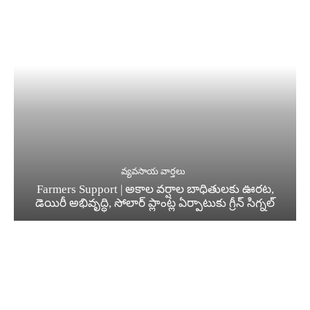
వ్యవసాయ వార్తలు
Farmers Support | అకాల వర్షాల బాధితులకు ఊరట,
డెయిరీ అభివృద్ధి, సోలార్ ప్లాంట్ల ఏర్పాటుకు గ్రీన్‌ సిగ్నల్