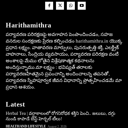
Harithamithra
పర్యావరణ పరిరక్షణపై అవగాహన పెంపొందించడం, సహజ
వనరుల సంరక్షణకు ప్రేరణ కల్పించడం harithamithra.in యొక్క
ప్రధాన లక్ష్యం. వాతావరణ మార్పులు, పునరుత్పత్తి శక్తి, ఎలక్ట్రిక్
వాహనాలు, సేంద్రియ వ్యవసాయం, పర్యావరణ పరిరక్షణ వంటి
అంశాలపై మేము లోతైన విశ్లేషణాత్మక కథనాలను
అందిస్తున్నాము.మా లక్ష్యం : భవిష్యత్ తరాలకు
పర్యావరణహితమైన ప్రపంచాన్ని అందించాలన్న తపనతో,
పర్యావరణ స్నేహపూర్వక జీవన విధానాన్ని ప్రోత్సహించడమే మా
ప్రధాన ఆశయం.
Latest
Herbal Tea | వర్షాకాలంలో రోగనిరోధక శక్తిని పెంచి.. జలుబు, దగ్గు
నుండి కాపాడే బెస్ట్ హెర్బల్ టీలు!
HEALTH AND LIFESTYLE
August 2, 2026