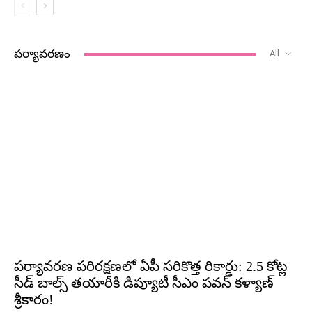
పర్యావరణం
All
పర్యావరణ పరిరక్షణలో ఏపీ సరికొత్త రికార్డు: 2.5 కోట్ల
సీడ్ బాల్స్ తయారీకి డిప్యూటీ సీఎం పవన్ కళ్యాణ్
శ్రీకారం!