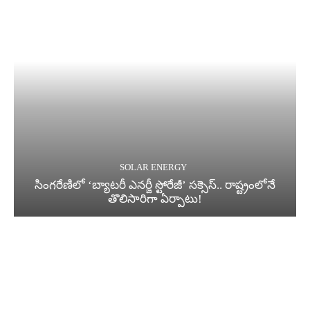
SOLAR ENERGY
సింగరేణిలో ‘బ్యాటరీ ఎనర్జీ స్టోరేజీ’ సక్సెస్.. రాష్ట్రంలోనే
తొలిసారిగా ఏర్పాటు!