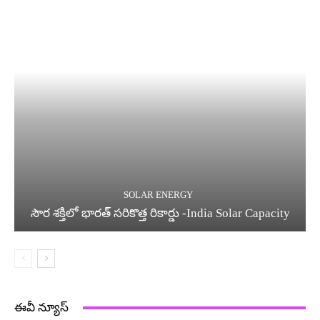
SOLAR ENERGY
సౌర శక్తిలో భారత్ సరికొత్త రికార్డు -India Solar Capacity
ఈవీ న్యూస్