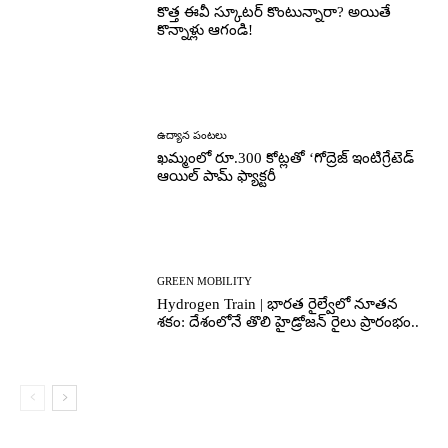
కొత్త ఈవీ స్కూట‌ర్ కొంటున్నారా? అయితే
కొన్నాళ్లు ఆగండి!
ఉద్యాన పంటలు
ఖమ్మంలో రూ.300 కోట్లతో ‘గోద్రెజ్ ఇంటిగ్రేటెడ్
ఆయిల్ పామ్ ఫ్యాక్టరీ
GREEN MOBILITY
Hydrogen Train | భారత రైల్వేలో నూతన
శకం: దేశంలోనే తొలి హైడ్రోజన్ రైలు ప్రారంభం..