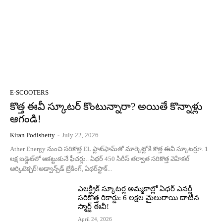
E-SCOOTERS
కొత్త ఈవీ స్కూట‌ర్ కొంటున్నారా? అయితే కొన్నాళ్లు
ఆగండి!
Kiran Podishetty
-
July 22, 2026
Ather Energy నుంచి సరికొత్త EL ప్లాట్‌ఫామ్‌తో మార్కెట్లోకి కొత్త ఈవీ స్కూటర్రూ. 1
లక్ష బడ్జెట్‌లో ఆకట్టుకునే ఫీచర్లు.. ఏథర్ 450 సిరీస్ తర్వాత సరికొత్త వెహికల్
ఆర్కిటెక్చర్!అడ్వాన్స్‌డ్ బ్రేకింగ్, ఏథర్‌స్టాక్...
ఎలక్ట్రిక్ స్కూటర్ల అమ్మకాల్లో ఏథర్ ఎనర్జీ
సరికొత్త రికార్డు: 6 లక్షల మైలురాయి దాటిన
స్మార్ట్ ఈవీ!
April 24, 2026