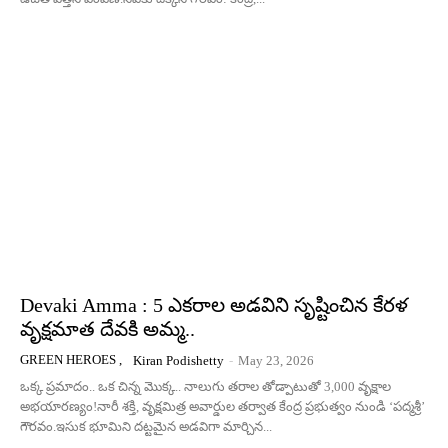
Devaki Amma : 5 ఎకరాల అడవిని సృష్టించిన కేరళ
వృక్షమాత దేవకి అమ్మ..
GREEN HEROES ,
Kiran Podishetty
-
May 23, 2026
ఒక్క ప్రమాదం.. ఒక చిన్న మొక్క.. నాలుగు తరాల తోడ్పాటుతో 3,000 వృక్షాల
అభయారణ్యం!నారీ శక్తి, వృక్షమిత్ర అవార్డుల తర్వాత కేంద్ర ప్రభుత్వం నుండి ‘పద్మశ్రీ’
గౌరవం.ఇసుక భూమిని దట్టమైన అడవిగా మార్చిన...