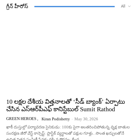
గ్రీన్ హీరోస్
All
10 లక్షల దేశీయ విత్తనాలతో ‘సీడ్ బ్యాంక్’ ఏర్పాటు
చేసిన ఎస్ఆర్‌పీఎఫ్ కానిస్టేబుల్ Sumit Rathod
GREEN HEROES ,
Kiran Podishetty
-
May 30, 2026
ఖాకీ దుస్తుల్లో పర్యావరణ సైనికుడు: 100కు పైగా అంతరించిపోతున్న వృక్ష జాతుల
సంరక్షణ.జీరో వేస్ట్ కాన్సెప్ట్: ప్లాస్టిక్ వ్యర్థాలతో పక్షుల గూళ్లు.. సొంత ఖర్చులతోనే
ఉచిత విత్తన పంపిణీ.సేవకు దక్కిన గౌరవం: కేంద్ర,...