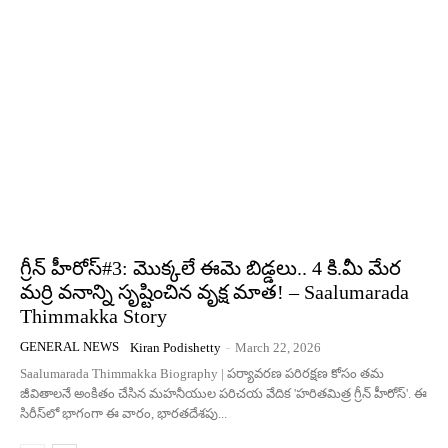
గ్రీన్ హీరోస్#3: మొక్కలే ఈమె బిడ్డలు.. 4 కి.మీ మేర
మర్రి వనాన్ని సృష్టించిన వృక్ష మాత! – Saalumarada
Thimmakka Story
GENERAL NEWS
Kiran Podishetty
-
March 22, 2026
Saalumarada Thimmakka Biography | పర్యావరణ పరిరక్షణ కోసం తమ
జీవితాలనే అంకితం చేసిన మహనీయుల పరిచయ వేదిక 'హరితమిత్ర గ్రీన్ హీరోస్'. ఈ
సిరీస్‌లో భాగంగా ఈ వారం, భారతదేశపు...