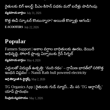
రైతులకు బిగ్ అలర్ట్: పీఎం-కిసాన్ పథకం మరో ఐదేళ్లు పొడిగింపు
వ్యవసాయ వార్తలు
July 31, 2026
కొత్త ఈవీ స్కూట‌ర్ కొంటున్నారా? అయితే కొన్నాళ్లు ఆగండి!
E-SCOOTERS
July 22, 2026
Popular
Farmers Support | అకాల వర్షాల బాధితులకు ఊరట, డెయిరీ
అభివృద్ధి, సోలార్ ప్లాంట్ల ఏర్పాటుకు గ్రీన్‌ సిగ్నల్
వ్యవసాయ వార్తలు
May 4, 2026
ఎద్దులతో విద్యుత్ ఉత్పత్తి: ‘నంది రథం’ – గ్రామీణ భారత్‌లో సరికొత్త
ఇంధన విప్లవం! – Nandi Rath bull powered electricity
అగ్రి టెక్నాలజీ & స్టార్టప్స్
May 2, 2026
TG Organics App | రైతులకు గుడ్ న్యూస్.. మే 4న ‘TG ఆర్గానిక్స్’
యాప్ ప్రారంభం
సేంద్రియ వ్యవసాయం
May 1, 2026