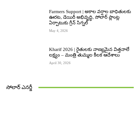
Farmers Support | అకాల వర్షాల బాధితులకు
ఊరట, డెయిరీ అభివృద్ధి, సోలార్ ప్లాంట్ల
ఏర్పాటుకు గ్రీన్‌ సిగ్నల్
May 4, 2026
Kharif 2026 | రైతులకు నాణ్యమైన విత్తనాలే
లక్ష్యం – మంత్రి తుమ్మల కీలక ఆదేశాలు
April 30, 2026
సోలార్ ఎనర్జీ