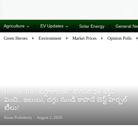
Agriculture
EV Updates
Solar Energy
General N
Green Heroes
Environment
Market Prices
Opinion Polls
HEALTH AND LIFESTYLE
Herbal Tea | వర్షాకాలంలో రోగనిరోధక శక్తిని
పెంచి.. జలుబు, దగ్గు నుండి కాపాడే బెస్ట్ హెర్బల్
టీలు!
Kiran Podishetty
-
August 2, 2026